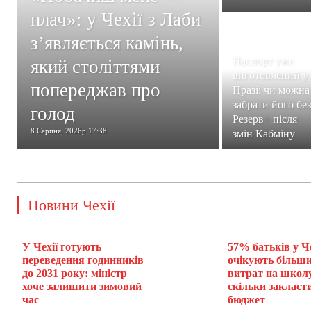
плач»: у Чехії з Лаби
з’являється камінь,
Паспорт уже
який століттями
виготовлений у
попереджав про
Празі: чи можна
забрати його без
голод
Резерв+ після
8 Серпня, 2026р 17:38
змін Кабміну
Новини Чехії
У Чехії готують
57% батьків у Че
переведення годинників
очікують більш
до 2031 року: міністр
витрат на школ
хоче залишити зимовий
скільки закласти
час
бюджет