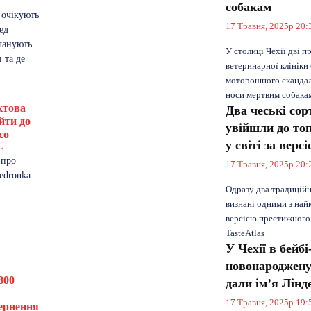
9
собакам
 очікують
17 Травня, 2025р 20:
ед
ланують
У столиці Чехії дві п
 та де
ветеринарної клініки
моторошного скандал
носи мертвим собакам 
ктова
Два чеські сор
йти до
увійшли до то
co
у світі за верс
21
 про
17 Травня, 2025р 20:
edronka
Одразу два традиційн
визнані одними з найк
версією престижного
TasteAtlas
У Чехії в бейб
новонароджену 
800
дали ім’я Лінд
17 Травня, 2025р 19:
вернення