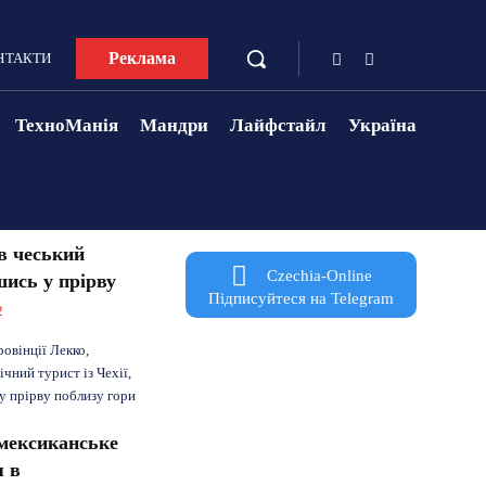
Реклама
НТАКТИ
ТехноМанія
Мандри
Лайфстайл
Україна
ув чеський
Czechia-Online
шись у прірву
Підписуйтеся на Telegram
2
провінції Лекко,
ічний турист із Чехії,
ку прірву поблизу гори
мексиканське
я в