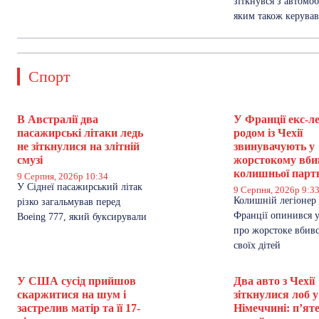
зіткнувся з автомоб
яким також керував
Спорт
В Австралії два
У Франції екс-л
пасажирські літаки ледь
родом із Чехії
не зіткнулися на злітній
звинувачують у
смузі
жорстокому вби
колишньої парт
9 Серпня, 2026р 10:34
У Сіднеї пасажирський літак
9 Серпня, 2026р 9:3
Колишній легіонер і
різко загальмував перед
Франції опинився у
Boeing 777, який буксирували
про жорстоке вбивс
своїх дітей
У США сусід прийшов
Два авто з Чехії
скаржитися на шум і
зіткнулися лоб у
застрелив матір та її 17-
Німеччині: п’ят