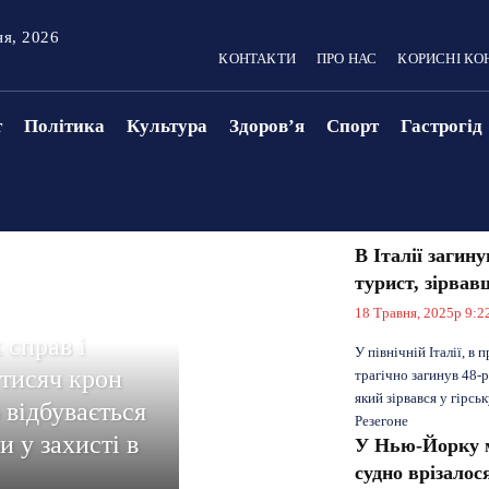
ня, 2026
КОНТАКТИ
ПРО НАС
КОРИСНІ КО
т
Політика
Культура
Здоровʼя
Спорт
Гастрогід
В Італії загин
турист, зірвав
18 Травня, 2025р 9:2
 справ і
У північній Італії, в 
 тисяч крон
трагічно загинув 48-р
який зірвався у гірсь
 відбувається
Резегоне
и у захисті в
У Нью-Йорку 
судно врізалос