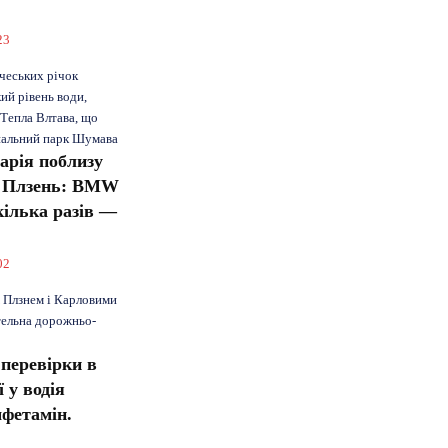
23
чеських річок
ий рівень води,
 Тепла Влтава, що
ональний парк Шумава
арія поблизу
а Плзень: BMW
кілька разів —
02
ж Плзнем і Карловими
тельна дорожньо-
 перевірки в
 у водія
фетамін.