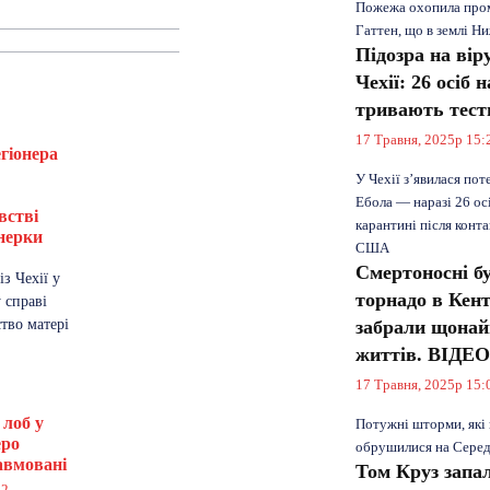
Пожежа охопила пром
Гаттен, що в землі Н
Підозра на вір
Чехії: 26 осіб 
тривають тест
17 Травня, 2025р 15:
егіонера
У Чехії з’явилася пот
Ебола — наразі 26 ос
встві
карантині після конт
нерки
США
3
Смертоносні б
з Чехії у
торнадо в Кент
 справі
тво матері
забрали щонай
життів. ВІДЕ
17 Травня, 2025р 15:
 лоб у
Потужні шторми, які
еро
обрушилися на Сере
авмовані
Том Круз запа
12