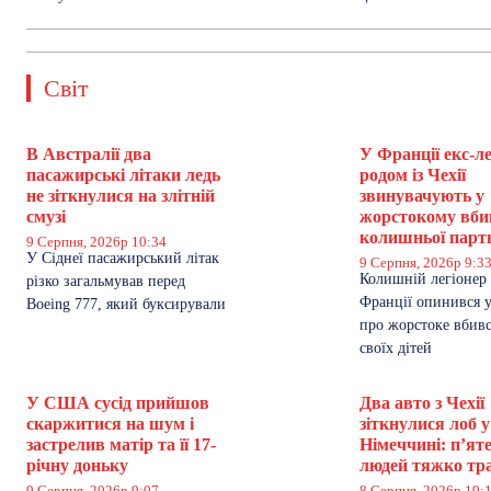
Світ
В Австралії два
У Франції екс-л
пасажирські літаки ледь
родом із Чехії
не зіткнулися на злітній
звинувачують у
смузі
жорстокому вби
колишньої парт
9 Серпня, 2026р 10:34
У Сіднеї пасажирський літак
9 Серпня, 2026р 9:3
Колишній легіонер і
різко загальмував перед
Франції опинився у
Boeing 777, який буксирували
про жорстоке вбивс
своїх дітей
У США сусід прийшов
Два авто з Чехії
скаржитися на шум і
зіткнулися лоб у
застрелив матір та її 17-
Німеччині: п’ят
річну доньку
людей тяжко тр
9 Серпня, 2026р 9:07
8 Серпня, 2026р 19: