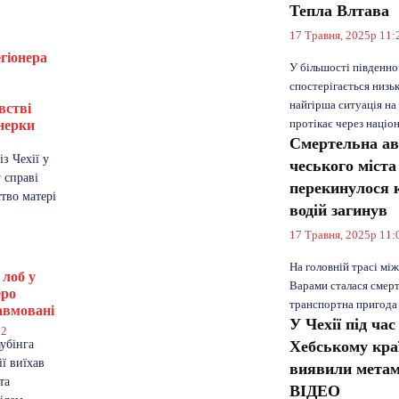
Тепла Влтава
17 Травня, 2025р 11:
егіонера
У більшості південно
спостерігається низьк
найгірша ситуація на
встві
протікає через наці
нерки
Смертельна ав
3
з Чехії у
чеського міст
 справі
перекинулося 
тво матері
водій загинув
17 Травня, 2025р 11:
На головній трасі мі
 лоб у
Варами сталася смер
еро
транспортна пригода
авмовані
У Чехії під час
12
аубінга
Хебському краї
ії виїхав
виявили метам
та
ВІДЕО