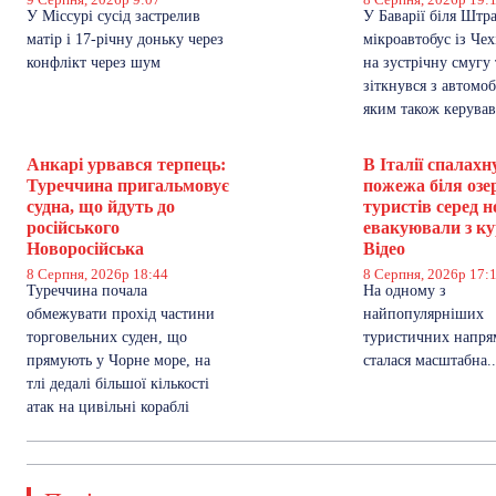
У Міссурі сусід застрелив
У Баварії біля Штр
матір і 17-річну доньку через
мікроавтобус із Чех
конфлікт через шум
на зустрічну смугу 
зіткнувся з автомоб
яким також керував
Анкарі урвався терпець:
В Італії спалахн
Туреччина пригальмовує
пожежа біля озе
судна, що йдуть до
туристів серед н
російського
евакуювали з ку
Новоросійська
Відео
8 Серпня, 2026р 18:44
8 Серпня, 2026р 17:
Туреччина почала
На одному з
обмежувати прохід частини
найпопулярніших
торговельних суден, що
туристичних напрям
прямують у Чорне море, на
сталася масштабна..
тлі дедалі більшої кількості
атак на цивільні кораблі