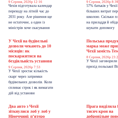
9 Серпня, 2026р 12:16
9 Серпня, 2026р 8:3
Чехія підготувала календар
57% батьків у Чехії
переходу на літній час до
більших витрат пер
2031 року. Але рішення ще
школою. Скільки п
не остаточне, а один із
на приладдя й обіди
міністрів хоче скасування
шукати допомогу
У Чехії на будівельні
Польська проду
дозволи чекають до 10
марка може при
місяців: як
Чехії замість Tes
поскаржитися на
8 Серпня, 2026р 23:
бездіяльність установи
У Чехії заговорили
прихід польської Bi
9 Серпня, 2026р 7:53
У Чехії зростає кількість
скарг через затримки
будівельних дозволів. Коли
спливає строк і як вимагати
дій від установи
Два авто з Чехії
Прага виділила 
зіткнулися лоб у лоб у
тисяч крон на
Німеччині: п’ятеро
добровільне по