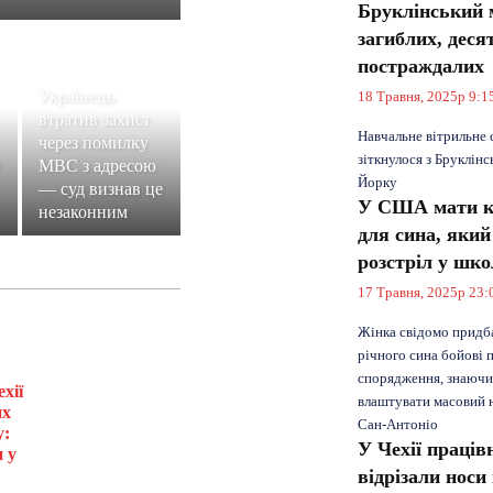
Бруклінський м
загиблих, деся
постраждалих
Українець
18 Травня, 2025р 9:1
втратив захист
Навчальне вітрильн
через помилку
зіткнулося з Бруклін
МВС з адресою
Йорку
— суд визнав це
У США мати к
незаконним
для сина, яки
розстріл у шко
17 Травня, 2025р 23:
Жінка свідомо придба
річного сина бойові 
спорядження, знаючи
хії
влаштувати масовий н
их
Сан-Антоніо
у:
У Чехії праців
 у
відрізали нос