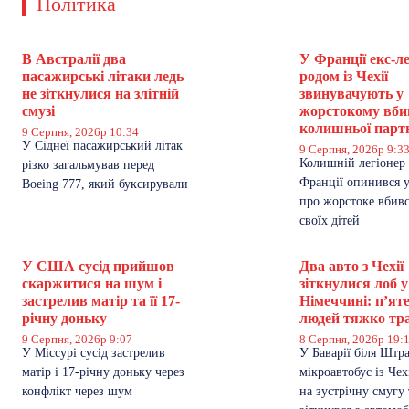
Політика
В Австралії два
У Франції екс-л
пасажирські літаки ледь
родом із Чехії
не зіткнулися на злітній
звинувачують у
смузі
жорстокому вби
колишньої парт
9 Серпня, 2026р 10:34
У Сіднеї пасажирський літак
9 Серпня, 2026р 9:3
Колишній легіонер і
різко загальмував перед
Франції опинився у
Boeing 777, який буксирували
про жорстоке вбивс
своїх дітей
У США сусід прийшов
Два авто з Чехії
скаржитися на шум і
зіткнулися лоб у
застрелив матір та її 17-
Німеччині: п’ят
річну доньку
людей тяжко тр
9 Серпня, 2026р 9:07
8 Серпня, 2026р 19:
У Міссурі сусід застрелив
У Баварії біля Штр
матір і 17-річну доньку через
мікроавтобус із Чех
конфлікт через шум
на зустрічну смугу 