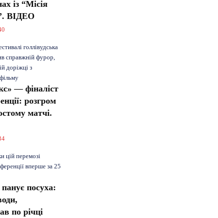
ах із “Місія
8”. ВІДЕО
40
стивалі голлівудська
ив справжній фурор,
ій доріжці з
 фільму
с» — фіналіст
енції: розгром
остому матчі.
34
и цій перемозі
ференції вперше за 25
ї панує посуха:
води,
ав по річці