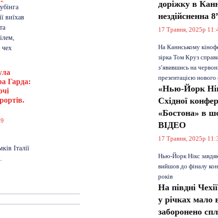
доріжку в Канн
аубінга
нездійсненна 
ії виїхав
та
17 Травня, 2025р 11:
ілем,
На Каннському кінофе
 чех
зірка Том Круз справ
з’явившись на червон
ула
презентацією нового
ра Гарда:
«Нью-Йорк Нік
очі
рортів.
Східної конфер
«Бостона» в ш
19
ВІДЕО
17 Травня, 2025р 11:
ків Італії
Нью-Йорк Нікс завдяк
.
вийшов до фіналу кон
років
На півдні Чехі
у річках мало 
заборонено спл