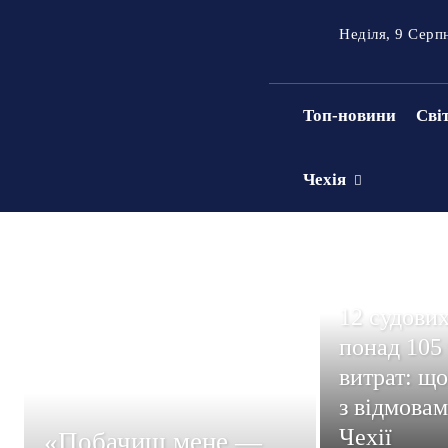
Неділя, 9 Серп
Топ-новини
Сві
Чехія
12 судових
понад 105
витрат: що
з відмовам
Чехії
«Побачиш мене —