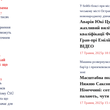
У бейбі-боксі при міс
рама
чеському місті Остра
47
новонароджену дівч
 тисяч
Аварія Юкі Цу
жахливий виліт
ернення
оможуть
кваліфікації Ф
точним
Гран-прі Емілі
ВІДЕО
17 Травня, 2025р 18:
ь
жай
Машина розвернулася
в: що
бар'єр і приземлилася
зоні
Масштабна по
19
ь
Нижню Саксон
оків
Німеччині: сот
Чому ČSÚ
палають, чути
 та що
17 Травня, 2025р 15:
ачає для