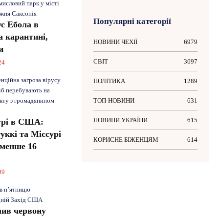
исловий парк у місті
ижня Саксонія
Популярні категорії
ус Ебола в
на карантині,
НОВИНИ ЧЕХІЇ
6979
и
СВІТ
3697
24
енційна загроза вірусу
ПОЛІТИКА
1289
іб перебувають на
акту з громадянином
ТОП-НОВИНИ
631
НОВИНИ УКРАЇНИ
615
урі в США:
уккі та Міссурі
КОРИСНЕ БІЖЕНЦЯМ
614
менше 16
О
09
 в п’ятницю
дній Захід США
лив червону