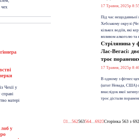
ілем,
17 Травня, 2025р 8:5
 чех
Під час нещодавньої 
Хебському окрузі (Че
кількох водіїв, які ке
впливом алкоголю та 
Стрілянина у ф
Лас-Вегасі: дв
егіонера
троє поранени
17 Травня, 2025р 8:4
встві
нерки
В одному з фітнес-це
3
(штат Невада, США) с
з Чехії у
внаслідок якої загину
 справі
троє дістали поранен
тво матері
1
...
562
563
564
...
692
Сторінка 563 з 69
 лоб у
еро