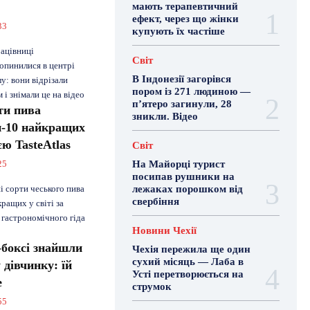
мають терапевтичний
ефект, через що жінки
33
купують їх частіше
рацівниці
Світ
 опинилися в центрі
В Індонезії загорівся
у: вони відрізали
пором із 271 людиною —
і знімали це на відео
п’ятеро загинули, 28
ти пива
зникли. Відео
п-10 найкращих
ією TasteAtlas
Світ
На Майорці турист
25
посипав рушники на
лежаках порошком від
і сорти чеського пива
свербіння
ращих у світі за
 гастрономічного гіда
Новини Чехії
і-боксі знайшли
Чехія пережила ще один
сухий місяць — Лаба в
дівчинку: їй
Усті перетворюється на
е
струмок
55