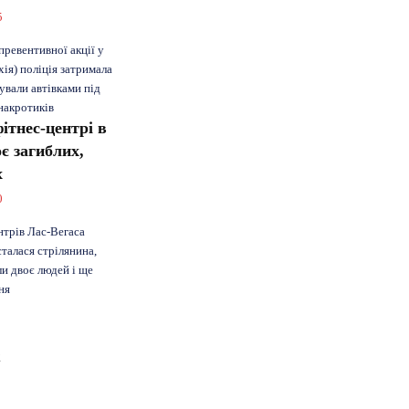
5
превентивної акції у
хія) поліція затримала
рували автівками під
накротиків
ітнес-центрі в
оє загиблих,
х
0
нтрів Лас-Вегаса
талася стрілянина,
ли двоє людей і ще
ня
2