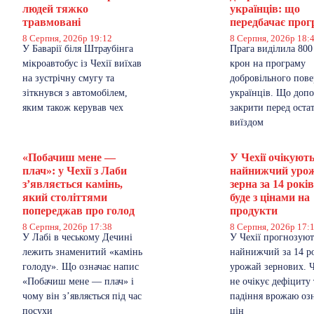
людей тяжко
українців: що
травмовані
передбачає прог
8 Серпня, 2026р 19:12
8 Серпня, 2026р 18:
У Баварії біля Штраубінга
Прага виділила 800
мікроавтобус із Чехії виїхав
крон на програму
на зустрічну смугу та
добровільного пов
зіткнувся з автомобілем,
українців. Що доп
яким також керував чех
закрити перед оста
виїздом
«Побачиш мене —
У Чехії очікуют
плач»: у Чехії з Лаби
найнижчий уро
з’являється камінь,
зерна за 14 рокі
який століттями
буде з цінами на
попереджав про голод
продукти
8 Серпня, 2026р 17:38
8 Серпня, 2026р 17:
У Лабі в чеському Дечині
У Чехії прогнозуют
лежить знаменитий «камінь
найнижчий за 14 р
голоду». Що означає напис
урожай зернових. 
«Побачиш мене — плач» і
не очікує дефіциту
чому він з’являється під час
падіння врожаю озн
посухи
цін