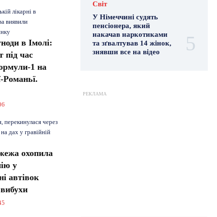
Світ
ькій лікарні в
У Німеччині судять
ва виявили
пенсіонера, який
инку
накачав наркотиками
ноди в Імолі:
та зґвалтував 14 жінок,
знявши все на відео
 під час
ормули-1 на
ї-Романьї.
РЕКЛАМА
06
, перекинулася через
 на дах у гравійній
жежа охопила
ію у
ні автівок
 вибухи
45