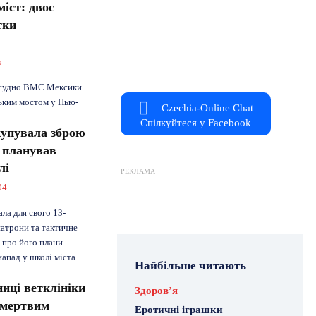
іст: двоє
тки
5
е судно ВМС Мексики
ським мостом у Нью-
Czechia-Online Chat
Спілкуйтеся у Facebook
упувала зброю
й планував
лі
РЕКЛАМА
04
ла для свого 13-
патрони та тактичне
 про його плани
апад у школі міста
Найбільше читають
ниці ветклініки
Здоровʼя
и мертвим
Еротичні іграшки