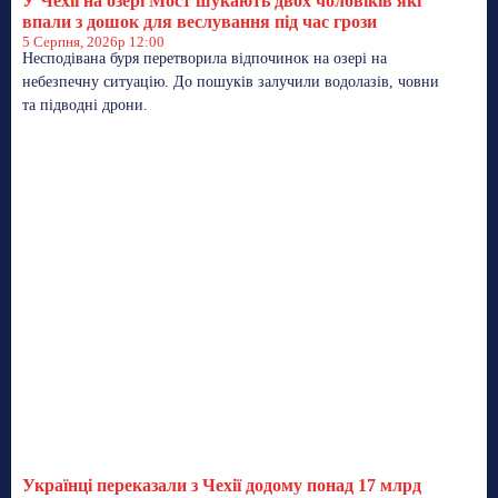
У Чехії на озері Мост шукають двох чоловіків які
впали з дошок для веслування під час грози
5 Серпня, 2026р 12:00
Несподівана буря перетворила відпочинок на озері на
небезпечну ситуацію. До пошуків залучили водолазів, човни
та підводні дрони.
Українці переказали з Чехії додому понад 17 млрд