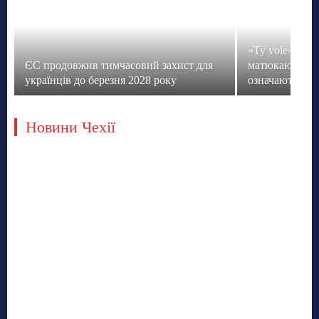
«Ty vole» не з
ЄС продовжив тимчасовий захист для
матюкаються ч
українців до березня 2028 року
означають їхні
Новини Чехії