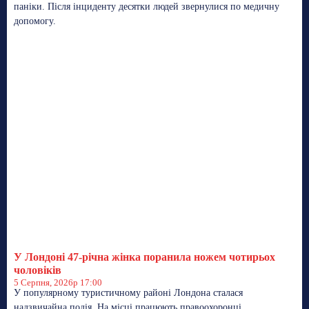
паніки. Після інциденту десятки людей звернулися по медичну
допомогу.
У Лондоні 47-річна жінка поранила ножем чотирьох
чоловіків
5 Серпня, 2026р 17:00
У популярному туристичному районі Лондона сталася
надзвичайна подія. На місці працюють правоохоронці,