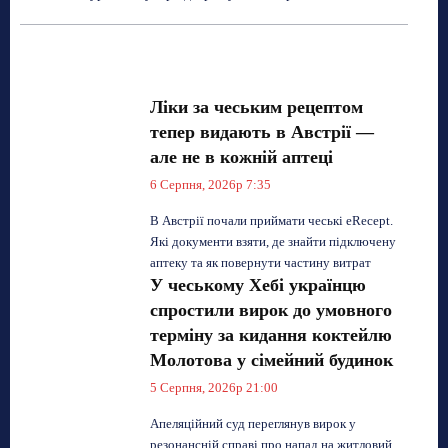
Ліки за чеським рецептом
тепер видають в Австрії —
але не в кожній аптеці
6 Серпня, 2026р 7:35
В Австрії почали приймати чеські eRecept.
Які документи взяти, де знайти підключену
аптеку та як повернути частину витрат
У чеському Хебі українцю
спростили вирок до умовного
терміну за кидання коктейлю
Молотова у сімейний будинок
5 Серпня, 2026р 21:00
Апеляційний суд переглянув вирок у
резонансній справі про напад на житловий