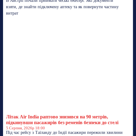
В Австрії почали приймати чеські eRecept. Які документи
взяти, де знайти підключену аптеку та як повернути частину
витрат
Літак Air India раптово знизився на 90 метрів,
підкинувши пасажирів без ременів безпеки до стелі
5 Серпня, 2026р 18:00
Під час рейсу з Таїланду до Індії пасажири пережили хвилини