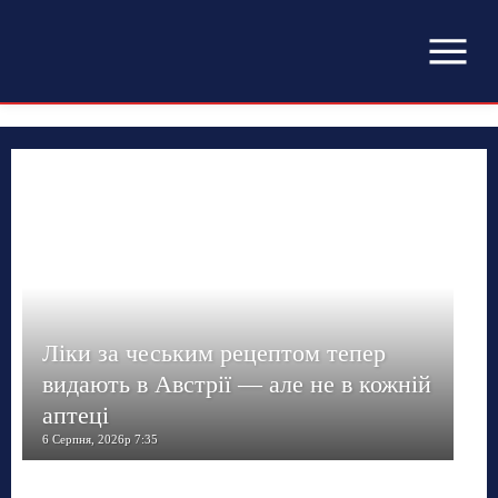
Ліки за чеським рецептом тепер
видають в Австрії — але не в кожній
аптеці
6 Серпня, 2026р 7:35