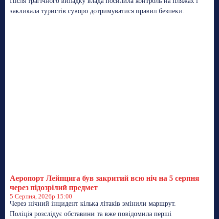
Після трагічного випадку влада посилила контроль на пляжах і
закликала туристів суворо дотримуватися правил безпеки.
Аеропорт Лейпцига був закритий всю ніч на 5 серпня
через підозрілий предмет
5 Серпня, 2026р 15:00
Через нічний інцидент кілька літаків змінили маршрут.
Поліція розслідує обставини та вже повідомила перші