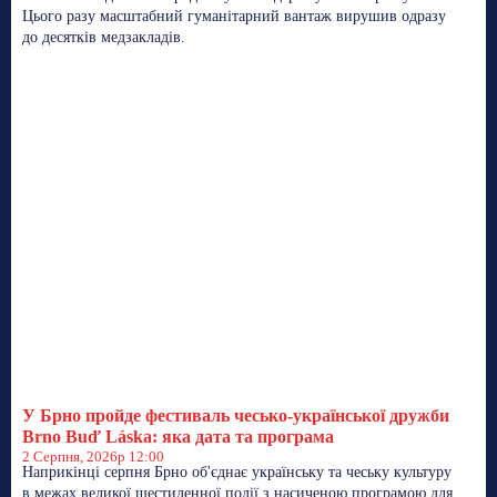
Цього разу масштабний гуманітарний вантаж вирушив одразу
до десятків медзакладів.
У Брно пройде фестиваль чесько-української дружби
Brno Buď Láska: яка дата та програма
2 Серпня, 2026р 12:00
Наприкінці серпня Брно об'єднає українську та чеську культуру
в межах великої шестиденної події з насиченою програмою для