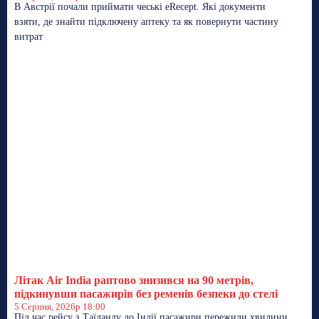
В Австрії почали приймати чеські eRecept. Які документи
взяти, де знайти підключену аптеку та як повернути частину
витрат
Літак Air India раптово знизився на 90 метрів,
підкинувши пасажирів без ременів безпеки до стелі
5 Серпня, 2026р 18:00
Під час рейсу з Таїланду до Індії пасажири пережили хвилини