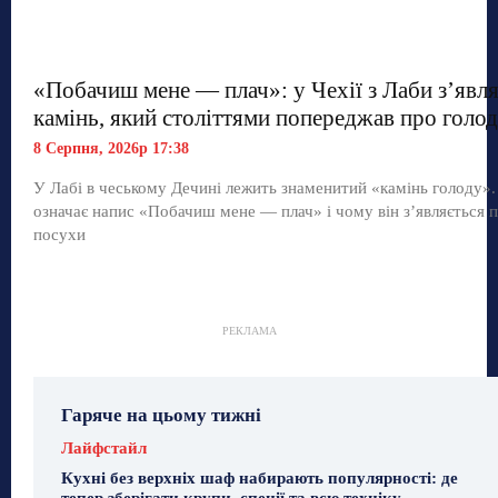
«Побачиш мене — плач»: у Чехії з Лаби з’явл
камінь, який століттями попереджав про голод
8 Серпня, 2026р 17:38
У Лабі в чеському Дечині лежить знаменитий «камінь голоду»
означає напис «Побачиш мене — плач» і чому він з’являється п
посухи
РЕКЛАМА
Гаряче на цьому тижні
Лайфстайл
Кухні без верхніх шаф набирають популярності: де