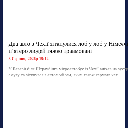
Два авто з Чехії зіткнулися лоб у лоб у Німечч
п’ятеро людей тяжко травмовані
8 Серпня, 2026р 19:12
У Баварії біля Штраубінга мікроавтобус із Чехії виїхав на зуст
смугу та зіткнувся з автомобілем, яким також керував чех