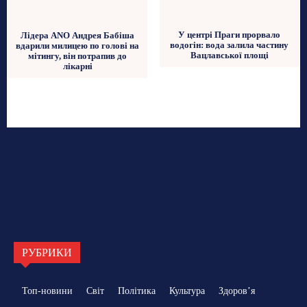
У центрі Праги прорвало
Лідера ANO Андрея Бабіша
водогін: вода залила частину
вдарили милицею по голові на
Вацлавської площі
мітингу, він потрапив до
лікарні
РУБРИКИ
Топ-новини
Світ
Політика
Культура
Здоровʼя