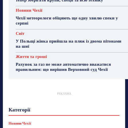
тепер зберігати крупи, спеції та всю техніку
Новини Чехії
Чехії метеорологи обіцяють ще одну хвилю спеки у
серпні
Світ
У Польщі жінка прийшла на пляж із двома пітонами
на шиї
Життя та гроші
Рахунок за газ не може автоматично вважатися
правильним: що вирішив Верховний суд Чехії
РЕКЛАМА
Гастрогід
Життя та гроші
Здоровʼя
Категорії
Знай Чехію
Корисне біженцям
Культура
Лайфстайл
Мандри
Мова
Новини України
Новини Чехії
Освіта
Політика
Поради
Новини Чехії
Робота
Сад та город
Світ
Спорт