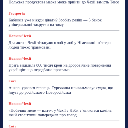
Польська продуктова марка може прийти до Чехії замість Tesco
ТехноМанія
Топ-новини
Фоторепортаж
Гастрогід
Більше
Кабачків уже нікуди дівати? Зробіть реліш — 5 банок
універсальної закрутки на зиму
Новини Чехії
Два авто з Чехії зіткнулися лоб у лоб у Німеччині: п’ятеро
людей тяжко травмовані
Новини Чехії
Прага виділила 800 тисяч крон на добровільне повернення
українців: що передбачає програма
Світ
Анкарі урвався терпець: Туреччина пригальмовує судна, що
йдуть до російського Новоросійська
Новини Чехії
«Побачиш мене — плач»: у Чехії з Лаби з’являється камінь,
який століттями попереджав про голод
Світ