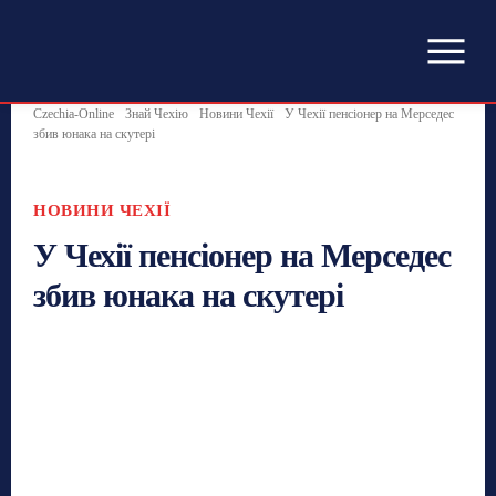
Czechia-Online
Знай Чехію
Новини Чехії
У Чехії пенсіонер на Мерседес
збив юнака на скутері
НОВИНИ ЧЕХІЇ
У Чехії пенсіонер на Мерседес
збив юнака на скутері