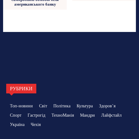
американського банку
РУБРИКИ
Топ-новини
Світ
Політика
Культура
Здоровʼя
Спорт
Гастрогід
ТехноМанія
Мандри
Лайфстайл
Україна
Чехія