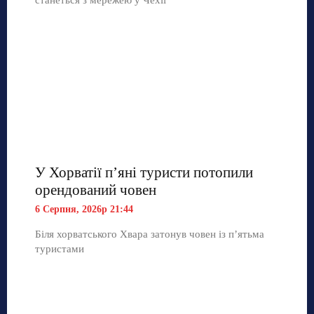
У Хорватії пʼяні туристи потопили
орендований човен
6 Серпня, 2026р 21:44
Біля хорватського Хвара затонув човен із п’ятьма
туристами