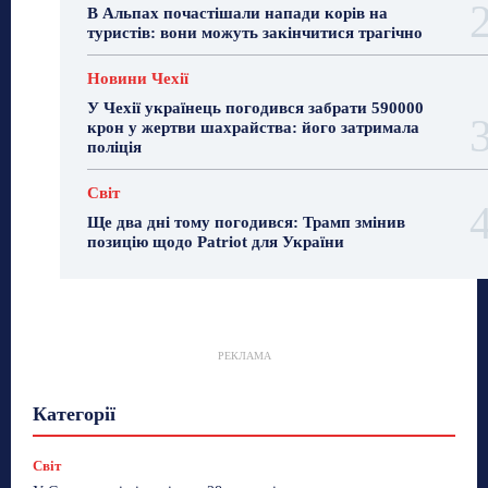
В Альпах почастішали напади корів на
туристів: вони можуть закінчитися трагічно
Новини Чехії
У Чехії українець погодився забрати 590000
крон у жертви шахрайства: його затримала
поліція
Світ
Ще два дні тому погодився: Трамп змінив
позицію щодо Patriot для України
РЕКЛАМА
Гастрогід
Життя та гроші
Здоровʼя
Категорії
Знай Чехію
Корисне біженцям
Культура
Лайфстайл
Мандри
Мова
Новини України
Новини Чехії
Освіта
Політика
Поради
Світ
Робота
Сад та город
Світ
Спорт