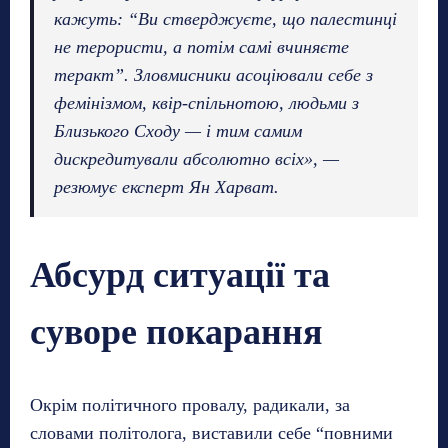
кажуть: “Ви стверджуєте, що палестинці
не терористи, а потім самі вчиняєте
теракт”. Зловмисники асоціювали себе з
фемінізмом, квір-спільнотою, людьми з
Близького Сходу — і тим самим
дискредитували абсолютно всіх», —
резюмує експерт Ян Харват.
Абсурд ситуації та
суворе покарання
Окрім політичного провалу, радикали, за
словами політолога, виставили себе “повними