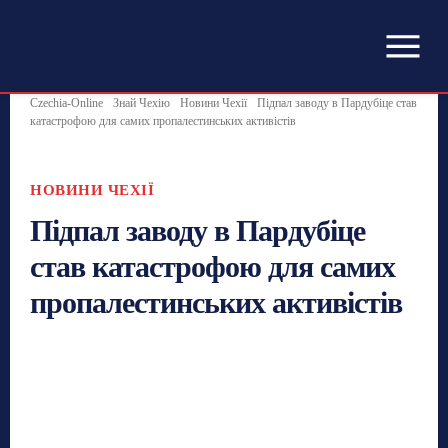
Czechia-Online
Знай Чехію
Новини Чехії
Підпал заводу в Пардубіце став
катастрофою для самих пропалестинських активістів
НОВИНИ ЧЕХІЇ
Підпал заводу в Пардубіце
став катастрофою для самих
пропалестинських активістів