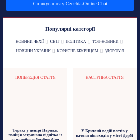
Спілкування у Czechia-Online Chat
Популярні категорії
НОВИНИ ЧЕХІЇ
СВІТ
ПОЛІТИКА
ТОП-НОВИНИ
НОВИНИ УКРАЇНИ
КОРИСНЕ БІЖЕНЦЯМ
ЗДОРОВʼЯ
ПОПЕРЕДНЯ СТАТТЯ
НАСТУПНА СТАТТЯ
Теракт у центрі Парижа:
У Британії водій влетів у
поліція затримала підлітка із
натовп пішоходів у місті Дербі
саморобною бомбою біля