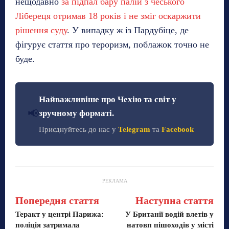
нещодавно
за підпал бару палій з чеського
Лібереця отримав 18 років і не зміг оскаржити
рішення суду
. У випадку ж із Пардубіце, де
фігурує стаття про тероризм, поблажок точно не
буде.
Найважливіше про Чехію та світ у
📢
зручному форматі.
Приєднуйтесь до нас у
Telegram
та
Facebook
РЕКЛАМА
Попередня стаття
Наступна стаття
Теракт у центрі Парижа:
У Британії водій влетів у
поліція затримала
натовп пішоходів у місті