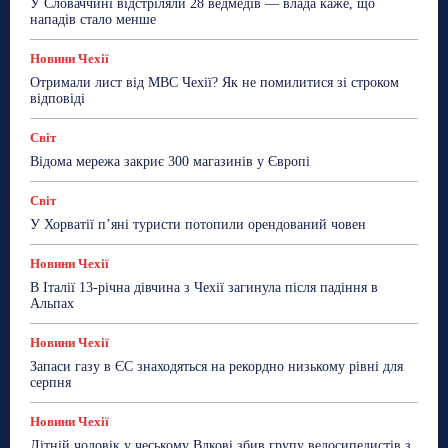
У Словаччині відстріляли 28 ведмедів — влада каже, що
ТехноМанія
Топ-новини
Фоторепортаж
нападів стало менше
Більше
Новини Чехії
Отримали лист від МВС Чехії? Як не помилитися зі строком
відповіді
Світ
Відома мережа закриє 300 магазинів у Європі
Світ
У Хорватії пʼяні туристи потопили орендований човен
Новини Чехії
В Італії 13-річна дівчина з Чехії загинула після падіння в
Альпах
Новини Чехії
Запаси газу в ЄС знаходяться на рекордно низькому рівні для
серпня
Новини Чехії
Літній чоловік у чеському Влкові збив групу велосипедистів з