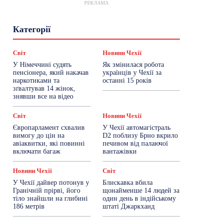
РЕКЛАМА
Гастрогід
Життя та гроші
Здоровʼя
Категорії
Знай Чехію
Корисне біженцям
Культура
Лайфстайл
Мандри
Мова
Новини України
Новини Чехії
Освіта
Світ
Новини Чехії
Політика
Поради
Робота
Сад та город
У Німеччині судять
Як змінилася робота
Світ
Спорт
ТехноМанія
Топ-новини
пенсіонера, який накачав
українців у Чехії за
Фоторепортаж
наркотиками та
останні 15 років
зґвалтував 14 жінок,
знявши все на відео
Більше
Світ
Новини Чехії
Європарламент схвалив
У Чехії автомагістраль
вимогу до цін на
D2 поблизу Брно вкрило
авіаквитки, які повинні
печивом від палаючої
включати багаж
вантажівки
Новини Чехії
Світ
У Чехії дайвер потонув у
Блискавка вбила
Гранічній прірві, його
щонайменше 14 людей за
тіло знайшли на глибині
один день в індійському
186 метрів
штаті Джаркханд