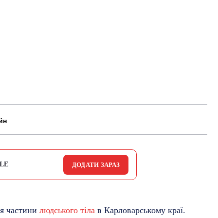
йн
LE
ДОДАТИ ЗАРАЗ
ня частини
людського тіла
в Карловарському краї.