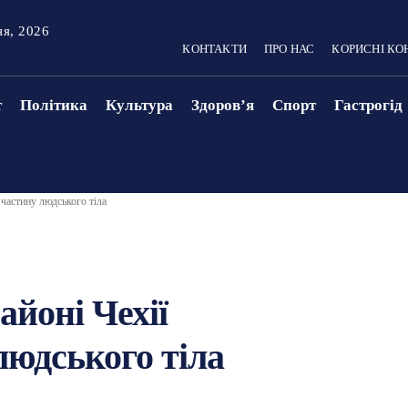
ня, 2026
КОНТАКТИ
ПРО НАС
КОРИСНІ КО
т
Політика
Культура
Здоровʼя
Спорт
Гастрогід
 частину людського тіла
айоні Чехії
юдського тіла