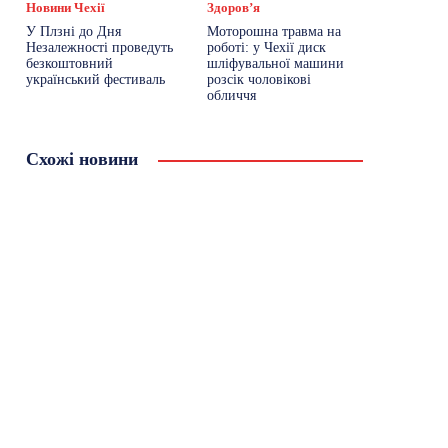
Новини Чехії
Здоровʼя
У Плзні до Дня
Моторошна травма на
Незалежності проведуть
роботі: у Чехії диск
безкоштовний
шліфувальної машини
український фестиваль
розсік чоловікові
обличчя
Схожі новини