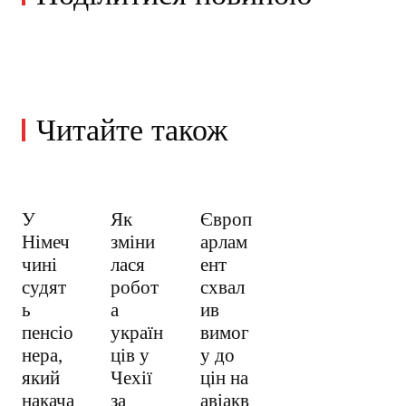
Читайте також
У
Як
Європ
Німеч
зміни
арлам
чині
лася
ент
судят
робот
схвал
ь
а
ив
пенсіо
україн
вимог
нера,
ців у
у до
який
Чехії
цін на
накача
за
авіакв