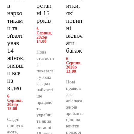
в
остан
итки,
нарко
ні 15
які
тикам
років
повин
и та
ні
6
Серпня,
зґвалт
включ
2026р
14:00
ував
ати
14
багаж
Нова
жінок,
статисти
6
Серпня,
знявш
ка
2026р
показала
13:00
и все
, у яких
на
Нові
сферах
відео
правила
найчасті
для
ше
6
Серпня,
авіапаса
працюю
2026р
жирів
ть
15:00
зроблять
українці
Слідчі
ціни на
та як за
припуск
квитки
останні
ають,
прозорі
15 років