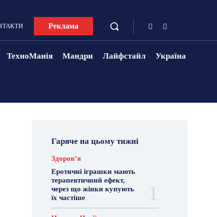
Реклама
НТАКТИ
ТехноМанія
Мандри
Лайфстайл
Україна
Гаряче на цьому тижні
Здоровʼя
Еротичні іграшки мають
терапевтичний ефект,
через що жінки купують
їх частіше