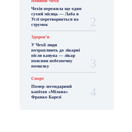
Новини Чехії
Чехія пережила ще один
сухий місяць — Лаба в
Усті перетворюється на
струмок
Здоровʼя
У Чехії люди
потрапляють до лікарні
після кавуна — лікар
пояснив небезпечну
помилку
Спорт
Помер легендарний
капітан «Мілана»
Франко Барезі