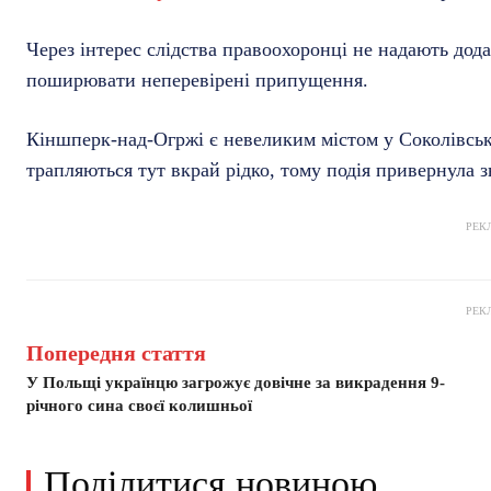
Через інтерес слідства правоохоронці не надають дода
поширювати неперевірені припущення.
Кіншперк-над-Огржі є невеликим містом у Соколівськ
трапляються тут вкрай рідко, тому подія привернула 
РЕК
РЕК
Попередня стаття
У Польщі українцю загрожує довічне за викрадення 9-
річного сина своєї колишньої
Поділитися новиною