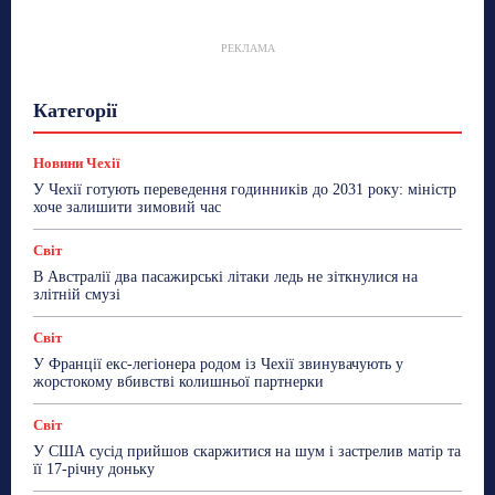
РЕКЛАМА
Гастрогід
Життя та гроші
Здоровʼя
Категорії
Знай Чехію
Корисне біженцям
Культура
Лайфстайл
Мандри
Мова
Новини України
Новини Чехії
Освіта
Політика
Поради
Новини Чехії
Робота
Сад та город
Світ
Спорт
У Чехії готують переведення годинників до 2031 року: міністр
ТехноМанія
Топ-новини
Фоторепортаж
хоче залишити зимовий час
Більше
Світ
В Австралії два пасажирські літаки ледь не зіткнулися на
злітній смузі
Світ
У Франції екс-легіонера родом із Чехії звинувачують у
жорстокому вбивстві колишньої партнерки
Світ
У США сусід прийшов скаржитися на шум і застрелив матір та
її 17-річну доньку