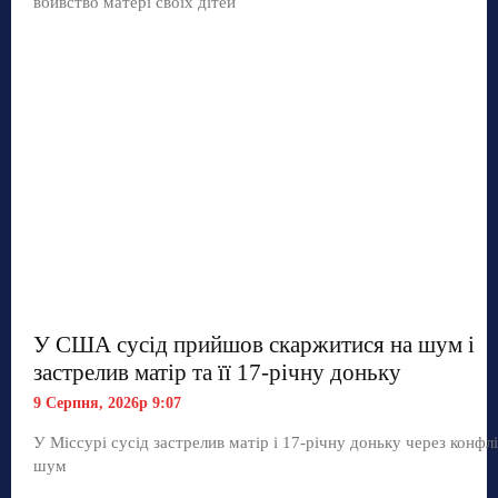
вбивство матері своїх дітей
У США сусід прийшов скаржитися на шум і
застрелив матір та її 17-річну доньку
9 Серпня, 2026р 9:07
У Міссурі сусід застрелив матір і 17-річну доньку через конфл
шум