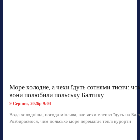
Море холодне, а чехи їдуть сотнями тисяч: чо
вони полюбили польську Балтику
9 Серпня, 2026р 9:04
Вода холодніша, погода мінлива, але чехи масово їдуть на Балт
Розбираємося, чим польське море перемагає теплі курорти