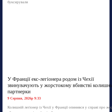
буксирували
У Франції екс-легіонера родом із Чехії
звинувачують у жорстокому вбивстві колишнь
партнерки
9 Серпня, 2026р 9:33
Колишній легіонер із Чехії у Франції опинився у справі про жо