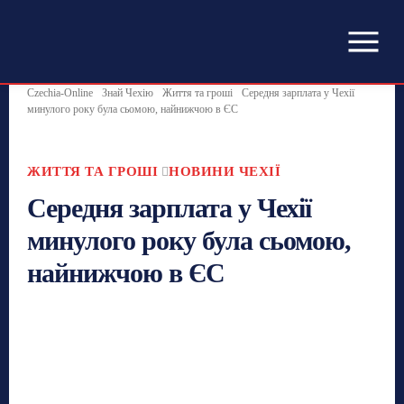
Czechia-Online
Знай Чехію
Життя та гроші
Середня зарплата у Чехії
минулого року була сьомою, найнижчою в ЄС
ЖИТТЯ ТА ГРОШІ
НОВИНИ ЧЕХІЇ
Середня зарплата у Чехії
минулого року була сьомою,
найнижчою в ЄС