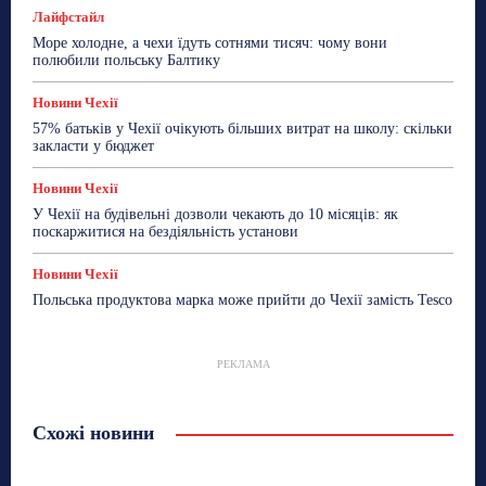
Лайфстайл
Море холодне, а чехи їдуть сотнями тисяч: чому вони
полюбили польську Балтику
Новини Чехії
57% батьків у Чехії очікують більших витрат на школу: скільки
закласти у бюджет
Новини Чехії
У Чехії на будівельні дозволи чекають до 10 місяців: як
поскаржитися на бездіяльність установи
Новини Чехії
Польська продуктова марка може прийти до Чехії замість Tesco
РЕКЛАМА
Схожі новини