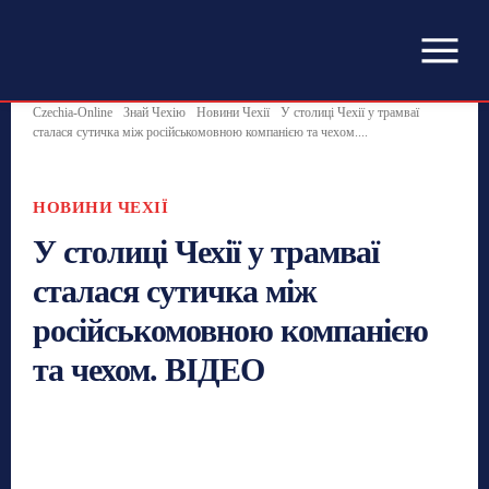
Czechia-Online
Знай Чехію
Новини Чехії
У столиці Чехії у трамваї
сталася сутичка між російськомовною компанією та чехом....
НОВИНИ ЧЕХІЇ
У столиці Чехії у трамваї
сталася сутичка між
російськомовною компанією
та чехом. ВІДЕО