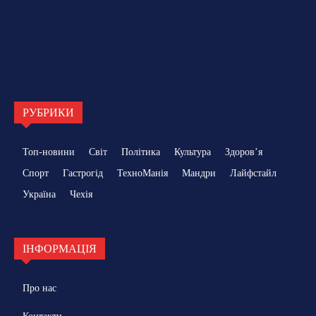
РУБРИКИ
Топ-новини
Світ
Політика
Культура
Здоровʼя
Спорт
Гастрогід
ТехноМанія
Мандри
Лайфстайл
Україна
Чехія
ІНФОРМАЦІЯ
Про нас