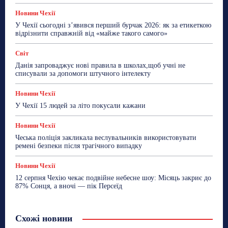
Новини Чехії
У Чехії сьогодні з’явився перший бурчак 2026: як за етикеткою
відрізнити справжній від «майже такого самого»
Світ
Данія запроваджує нові правила в школах,щоб учні не
списували за допомоги штучного інтелекту
Новини Чехії
У Чехії 15 людей за літо покусали кажани
Новини Чехії
Чеська поліція закликала веслувальників використовувати
ремені безпеки після трагічного випадку
Новини Чехії
12 серпня Чехію чекає подвійне небесне шоу: Місяць закриє до
87% Сонця, а вночі — пік Персеїд
Схожі новини