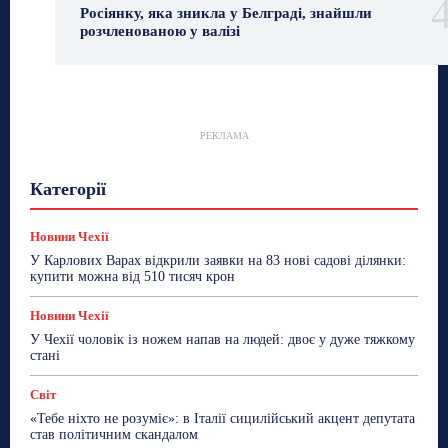
Росіянку, яка зникла у Белграді, знайшли
розчленованою у валізі
РЕКЛАМА
Гастрогід
Життя та гроші
Здоровʼя
Категорії
Знай Чехію
Корисне біженцям
Культура
Лайфстайл
Мандри
Мова
Новини України
Новини Чехії
Освіта
Політика
Поради
Новини Чехії
Робота
Сад та город
Світ
Спорт
У Карлових Варах відкрили заявки на 83 нові садові ділянки:
ТехноМанія
Топ-новини
Фоторепортаж
купити можна від 510 тисяч крон
Більше
Новини Чехії
У Чехії чоловік із ножем напав на людей: двоє у дуже тяжкому
стані
Світ
«Тебе ніхто не розуміє»: в Італії сицилійський акцент депутата
став політичним скандалом