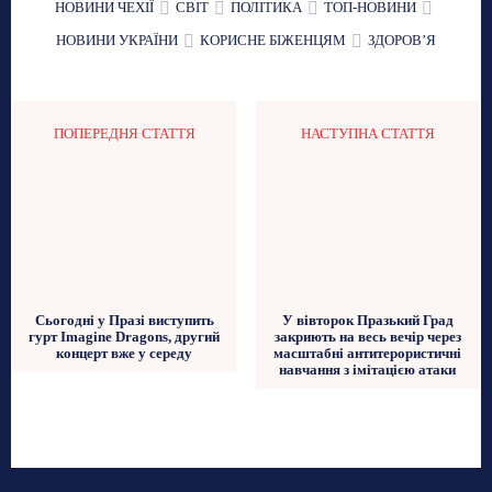
НОВИНИ ЧЕХІЇ
СВІТ
ПОЛІТИКА
ТОП-НОВИНИ
НОВИНИ УКРАЇНИ
КОРИСНЕ БІЖЕНЦЯМ
ЗДОРОВʼЯ
ПОПЕРЕДНЯ СТАТТЯ
НАСТУПНА СТАТТЯ
У вівторок Празький Град
Сьогодні у Празі виступить
закриють на весь вечір через
гурт Imagine Dragons, другий
масштабні антитерористичні
концерт вже у середу
навчання з імітацією атаки