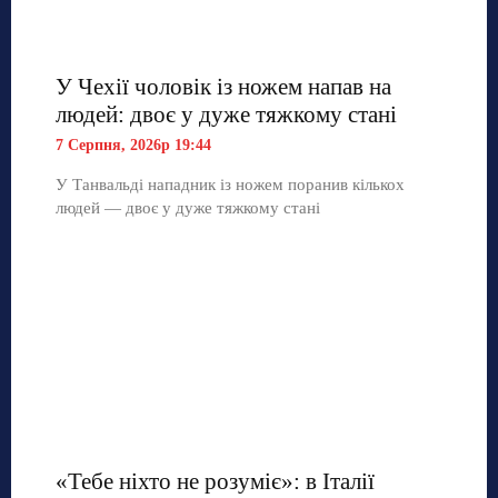
У Чехії чоловік із ножем напав на
людей: двоє у дуже тяжкому стані
7 Серпня, 2026р 19:44
У Танвальді нападник із ножем поранив кількох
людей — двоє у дуже тяжкому стані
«Тебе ніхто не розуміє»: в Італії