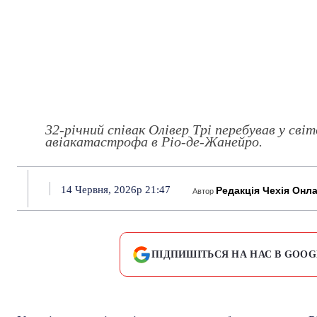
32-річний співак Олівер Трі перебував у сві
авіакатастрофа в Ріо-де-Жанейро.
14 Червня, 2026р 21:47
Редакція Чехія Онл
Автор
ПІДПИШІТЬСЯ НА НАС В GOOG