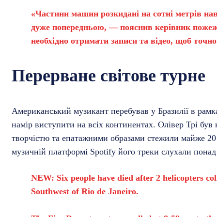
«Частини машин розкидані на сотні метрів нав
дуже попередньою, — пояснив керівник пожеж
необхідно отримати записи та відео, щоб точно
Перерване світове турне
Американський музикант перебував у Бразилії в рамка
намір виступити на всіх континентах. Олівер Трі був
творчістю та епатажними образами стежили майже 20 
музичній платформі Spotify його треки слухали понад
NEW: Six people have died after 2 helicopters col
Southwest of Rio de Janeiro.