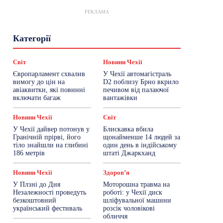
РЕКЛАМА
Гастрогід
Життя та гроші
Здоровʼя
Категорії
Знай Чехію
Корисне біженцям
Культура
Лайфстайл
Мандри
Мова
Новини України
Новини Чехії
Освіта
Світ
Новини Чехії
Політика
Поради
Робота
Сад та город
Європарламент схвалив
У Чехії автомагістраль
Світ
Спорт
ТехноМанія
Топ-новини
вимогу до цін на
D2 поблизу Брно вкрило
Фоторепортаж
авіаквитки, які повинні
печивом від палаючої
включати багаж
вантажівки
Більше
Новини Чехії
Світ
У Чехії дайвер потонув у
Блискавка вбила
Гранічній прірві, його
щонайменше 14 людей за
тіло знайшли на глибині
один день в індійському
186 метрів
штаті Джаркханд
Новини Чехії
Здоровʼя
У Плзні до Дня
Моторошна травма на
Незалежності проведуть
роботі: у Чехії диск
безкоштовний
шліфувальної машини
український фестиваль
розсік чоловікові
обличчя