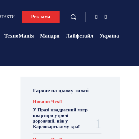
Реклама
НТАКТИ
ТехноМанія
Мандри
Лайфстайл
Україна
Гаряче на цьому тижні
Новини Чехії
У Празі квадратний метр
квартири утричі
дорожчий, ніж у
Карловарському краї