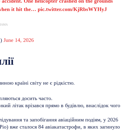
 accident. One helicopter crashed on the grounds
when it hit the…
pic.twitter.com/KjRbsWYHyJ
ЛАМА
k)
June 14, 2026
лії
иною країні світу не є рідкістю.
пляються досить часто.
кий літак врізався прямо в будівлю, внаслідок чого
ідування та запобігання авіаційним подіям, у 2026
Ріо) вже сталося 84 авіакатастрофи, в яких загинуло