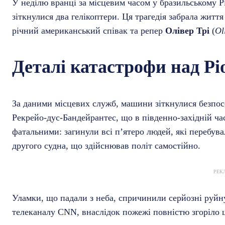
У неділю вранці за місцевим часом у бразильському Р
зіткнулися два гелікоптери. Ця трагедія забрала житт
річний американський співак та репер
Олівер Трі
(
Ol
Деталі катастрофи над Рі
За даними місцевих служб, машини зіткнулися безпос
Рекрейо-дус-Бандейрантес, що в південно-західній ча
фатальними: загинули всі п’ятеро людей, які перебувал
другого судна, що здійснював політ самостійно.
РЕК
Уламки, що падали з неба, спричинили серйозні руйну
телеканалу CNN, внаслідок пожежі повністю згоріло 