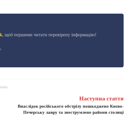
k
, щоб першими читати перевірену інформацію!
А
ЛАМА
Наступна стаття
Внаслідок російського обстрілу пошкоджено Києво-
Печерську лавру та знеструмлено райони столиці