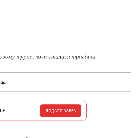
товому турне, коли сталася трагічна
айн
LE
ДОДАТИ ЗАРАЗ