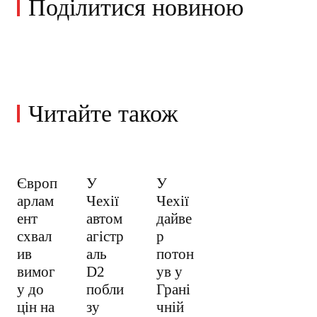
Поділитися новиною
Читайте також
Європ
У
У
арлам
Чехії
Чехії
ент
автом
дайве
схвал
агістр
р
ив
аль
потон
вимог
D2
ув у
у до
побли
Грані
цін на
зу
чній