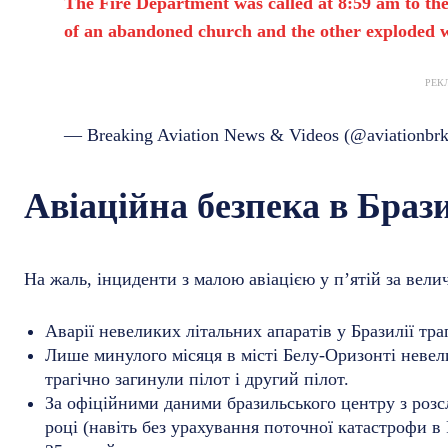
The Fire Department was called at 8:59 am to the
of an abandoned church and the other exploded 
РЕК
— Breaking Aviation News & Videos (@aviationbr
Авіаційна безпека в Брази
На жаль, інциденти з малою авіацією у п’ятій за велич
Аварії невеликих літальних апаратів у Бразилії тра
Лише минулого місяця в місті Белу-Оризонті невели
трагічно загинули пілот і другий пілот.
За офіційними даними бразильського центру з розсл
році (навіть без урахування поточної катастрофи в 