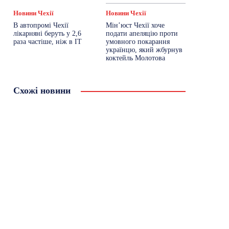
Новини Чехії
Новини Чехії
В автопромі Чехії
Мін’юст Чехії хоче
лікарняні беруть у 2,6
подати апеляцію проти
раза частіше, ніж в ІТ
умовного покарання
українцю, який жбурнув
коктейль Молотова
Схожі новини