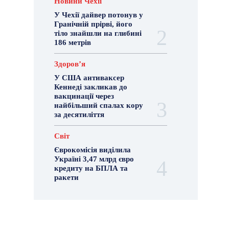
Новини Чехії
У Чехії дайвер потонув у
Гранічній прірві, його
тіло знайшли на глибині
186 метрів
Здоровʼя
У США антиваксер
Кеннеді закликав до
вакцинації через
найбільший спалах кору
за десятиліття
Світ
Єврокомісія виділила
Україні 3,47 млрд євро
кредиту на БПЛА та
ракети