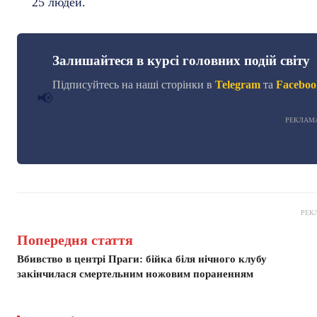
25 людей.
Залишайтеся в курсі головних подій світу
Підписуйтесь на наші сторінки в
Telegram
та
Faceboo
📢
РЕКЛАМ
РЕК
Попередня стаття
Вбивство в центрі Праги: бійка біля нічного клубу
закінчилася смертельним ножовим пораненням