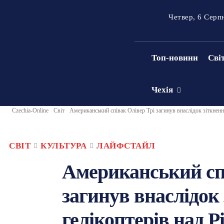
Четвер, 6 Серп
Топ-новини
Сві
Чехія
Czechia-Online
Світ
Американський співак Олівер Трі загинув внаслідок зіткненн
СВІТ
КУЛЬТУРА
ЛАЙФСТАЙЛ
Американський сп
загинув внаслідок
гелікоптерів над Р