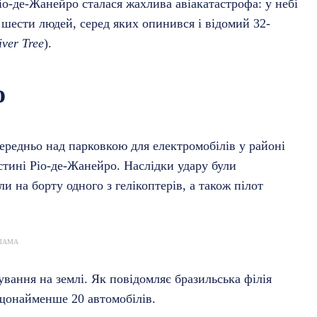
іо-де-Жанейро сталася жахлива авіакатастрофа: у небі
я шести людей, серед яких опинився і відомий 32-
iver Tree
).
о
ередньо над парковкою для електромобілів у районі
стині Ріо-де-Жанейро. Наслідки удару були
и на борту одного з гелікоптерів, а також пілот
ЛАМА
вання на землі. Як повідомляє бразильська філія
щонайменше 20 автомобілів.