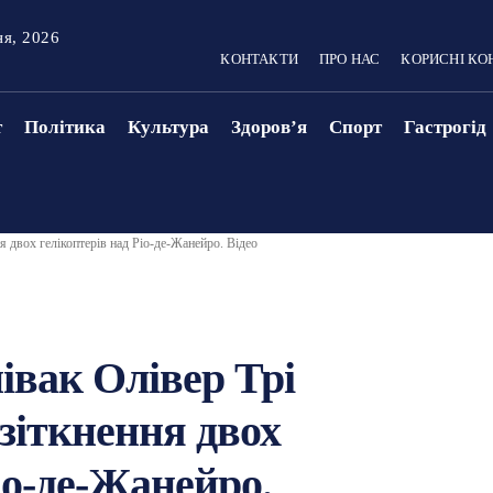
ня, 2026
КОНТАКТИ
ПРО НАС
КОРИСНІ КО
т
Політика
Культура
Здоровʼя
Спорт
Гастрогід
я двох гелікоптерів над Ріо-де-Жанейро. Відео
івак Олівер Трі
 зіткнення двох
іо-де-Жанейро.