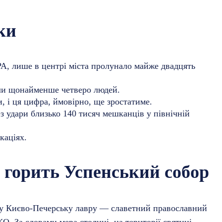
ки
PA, лише в центрі міста пролунало майже двадцять
али щонайменше четверо людей.
, і ця цифра, ймовірно, ще зростатиме.
з удари близько 140 тисяч мешканців у північній
каціях.
 горить Успенський собор
 у Києво-Печерську лавру — славетний православний
. За словами мера столиці, на території святині