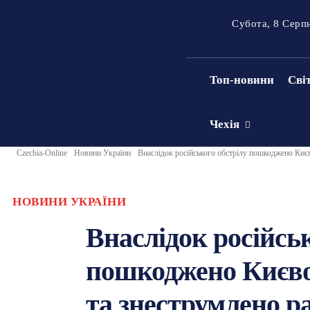
Субота, 8 Серп
Топ-новини
Сві
Чехія
Czechia-Online
Новини України
Внаслідок російського обстрілу пошкоджено Киє
НОВИНИ УКРАЇНИ
Внаслідок російськ
пошкоджено Києво
та знеструмлено р