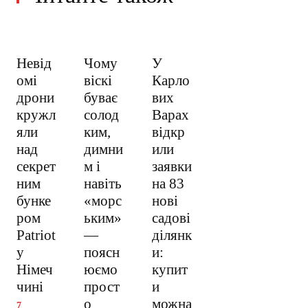
Невід
Чому
У
омі
віскі
Карло
дрони
буває
вих
кружл
солод
Варах
яли
ким,
відкр
над
димни
или
секрет
м і
заявки
ним
навіть
на 83
бунке
«морс
нові
ром
ьким»
садові
Patriot
—
ділянк
у
поясн
и:
Німеч
юємо
купит
чині
прост
и
о
можна
7