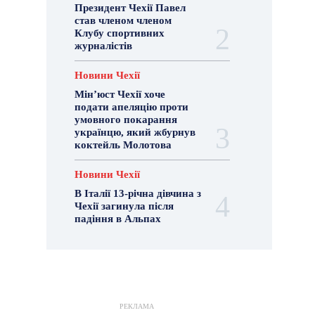
Президент Чехії Павел
став членом членом
Клубу спортивних
журналістів
Новини Чехії
Мін’юст Чехії хоче
подати апеляцію проти
умовного покарання
українцю, який жбурнув
коктейль Молотова
Новини Чехії
В Італії 13-річна дівчина з
Чехії загинула після
падіння в Альпах
РЕКЛАМА