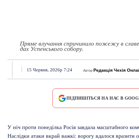
Пряме влучання спричинило пожежу в слав
дах Успенського собору.
15 Червня, 2026р 7:24
Редакція Чехія Онла
Автор
ПІДПИШІТЬСЯ НА НАС В GOOG
У ніч проти понеділка Росія завдала масштабного ком
Наслідки атаки вкрай важкі: ворогу вдалося вразити о