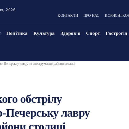
ня, 2026
КОНТАКТИ
ПРО НАС
КОРИСНІ КО
т
Політика
Культура
Здоровʼя
Спорт
Гастрогід
во-Печерську лавру та знеструмлено райони столиці
ого обстрілу
-Печерську лавру
айони столиці