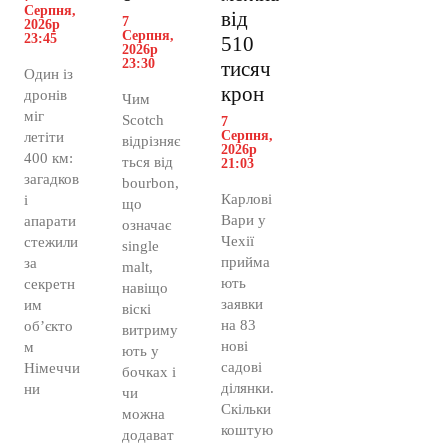
Серпня,
від
7
2026р
Серпня,
23:45
510
2026р
23:30
тисяч
Один із
крон
дронів
Чим
міг
Scotch
7
Серпня,
летіти
відрізняє
2026р
400 км:
ться від
21:03
загадков
bourbon,
Карлові
і
що
Вари у
апарати
означає
Чехії
стежили
single
прийма
за
malt,
ють
секретн
навіщо
заявки
им
віскі
на 83
об’єкто
витриму
нові
м
ють у
садові
Німеччи
бочках і
ділянки.
ни
чи
Скільки
можна
коштую
додават