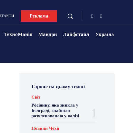
Реклама
НТАКТИ
ТехноМанія
Мандри
Лайфстайл
Україна
Гаряче на цьому тижні
Світ
Росіянку, яка зникла у
Белграді, знайшли
розчленованою у валізі
Новини Чехії