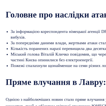
Головне про наслідки ата
За інформацією кореспондента німецької агенції D
вибухів.
За попередніми даними влади, жертвами атаки ст
Кількість поранених наразі перевищила два десятки
Міський голова Віталій Кличко повідомив, що чере
частині Києва опинилися без електроенергії.
Пожежі спалахнули щонайменше на семи різних ло
Пряме влучання в Лавру:
Однією з найболючіших новин стало пряме влучання
монастир, який є об’єктом світової спадщини ЮНЕСКО