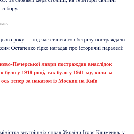
 собору.
ЛАМА
цього року — під час січневого обстрілу постраждали
сим Остапенко гірко нагадав про історичні паралелі:
 Києво-Печерської лаври постраждав внаслідок
к було у 1918 році, так було у 1941-му, коли за
 ось тепер за наказом із Москви на Київ
міністра внутрішніх справ України Ігоря Клименка, у