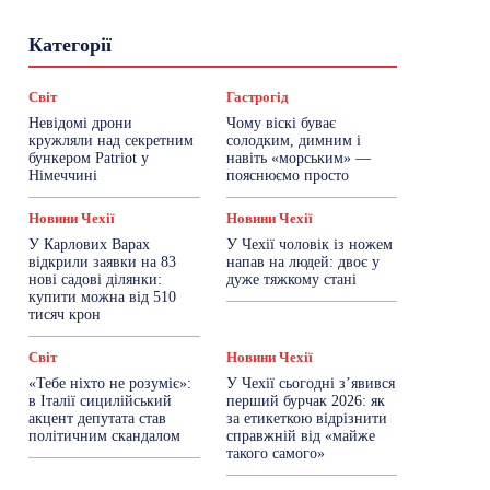
Гастрогід
Життя та гроші
Здоровʼя
Категорії
Знай Чехію
Корисне біженцям
Культура
Лайфстайл
Мандри
Мова
Новини України
Новини Чехії
Освіта
Світ
Гастрогід
Політика
Поради
Робота
Сад та город
Невідомі дрони
Чому віскі буває
Світ
Спорт
ТехноМанія
Топ-новини
кружляли над секретним
солодким, димним і
Фоторепортаж
бункером Patriot у
навіть «морським» —
Німеччині
пояснюємо просто
Більше
Новини Чехії
Новини Чехії
У Карлових Варах
У Чехії чоловік із ножем
відкрили заявки на 83
напав на людей: двоє у
нові садові ділянки:
дуже тяжкому стані
купити можна від 510
тисяч крон
Світ
Новини Чехії
«Тебе ніхто не розуміє»:
У Чехії сьогодні з’явився
в Італії сицилійський
перший бурчак 2026: як
акцент депутата став
за етикеткою відрізнити
політичним скандалом
справжній від «майже
такого самого»