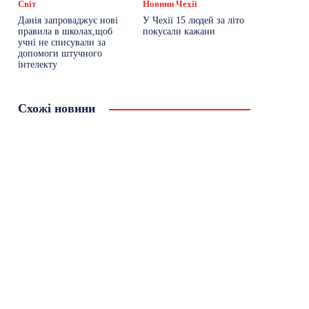
Світ
Новини Чехії
Данія запроваджує нові
У Чехії 15 людей за літо
правила в школах,щоб
покусали кажани
учні не списували за
допомоги штучного
інтелекту
Схожі новини