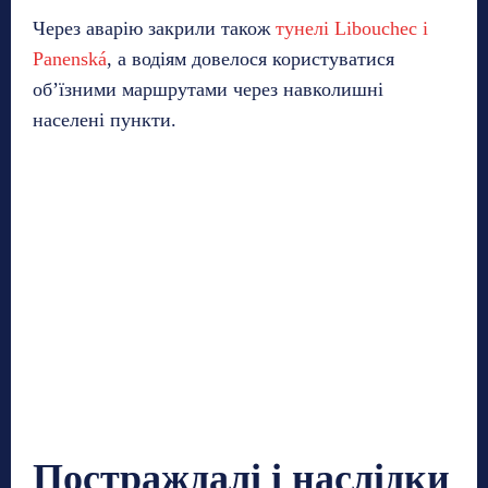
Через аварію закрили також
тунелі Libouchec і
Panenská
, а водіям довелося користуватися
об’їзними маршрутами через навколишні
населені пункти.
Постраждалі і наслідки