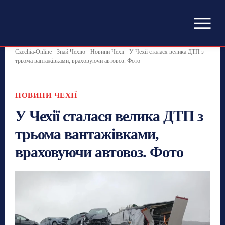
Czechia-Online
Знай Чехію
Новини Чехії
У Чехії сталася велика ДТП з
трьома вантажівками, враховуючи автовоз. Фото
НОВИНИ ЧЕХІЇ
У Чехії сталася велика ДТП з
трьома вантажівками,
враховуючи автовоз. Фото