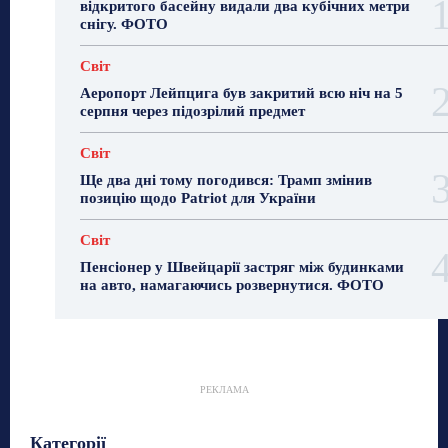
відкритого басейну видали два кубічних метри
снігу. ФОТО
Світ
Аеропорт Лейпцига був закритий всю ніч на 5
серпня через підозрілий предмет
Світ
Ще два дні тому погодився: Трамп змінив
позицію щодо Patriot для України
Світ
Пенсіонер у Швейцарії застряг між будинками
на авто, намагаючись розвернутися. ФОТО
РЕКЛАМА
Гастрогід
Життя та гроші
Здоровʼя
Категорії