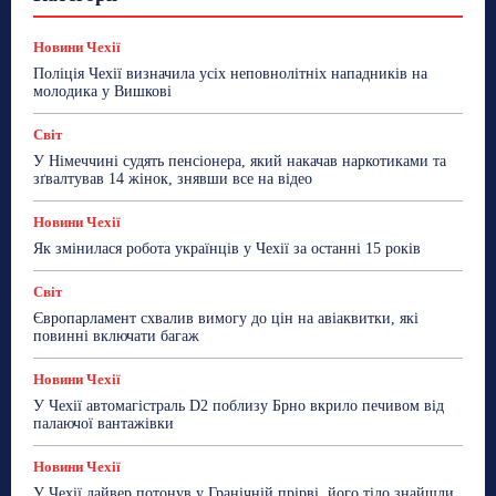
Знай Чехію
Корисне біженцям
Культура
Лайфстайл
Мандри
Мова
Новини України
Новини Чехії
Освіта
Політика
Поради
Новини Чехії
Робота
Сад та город
Світ
Спорт
Поліція Чехії визначила усіх неповнолітніх нападників на
ТехноМанія
Топ-новини
Фоторепортаж
молодика у Вишкові
Більше
Світ
У Німеччині судять пенсіонера, який накачав наркотиками та
зґвалтував 14 жінок, знявши все на відео
Новини Чехії
Як змінилася робота українців у Чехії за останні 15 років
Світ
Європарламент схвалив вимогу до цін на авіаквитки, які
повинні включати багаж
Новини Чехії
У Чехії автомагістраль D2 поблизу Брно вкрило печивом від
палаючої вантажівки
Новини Чехії
У Чехії дайвер потонув у Гранічній прірві, його тіло знайшли