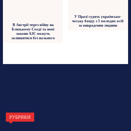
У Празі судять українсько-
чеську банду з 5 молодих осіб
В Австрії через війну на
за викрадення людини
Близькому Сході та нові
закони АЗС можуть
залишитися без пального
РУБРИКИ