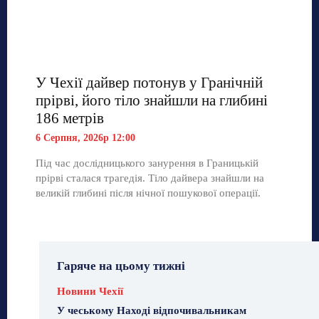
У Чехії дайвер потонув у Гранічній
прірві, його тіло знайшли на глибині
186 метрів
6 Серпня, 2026р 12:00
Під час дослідницького занурення в Границькій
прірві сталася трагедія. Тіло дайвера знайшли на
великій глибині після нічної пошукової операції.
Гаряче на цьому тижні
Новини Чехії
У чеському Наході відпочивальникам