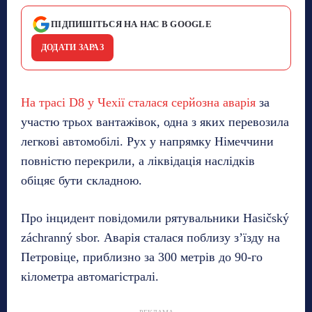
ПІДПИШІТЬСЯ НА НАС В GOOGLE
ДОДАТИ ЗАРАЗ
На трасі D8 у Чехії сталася серйозна аварія
за
участю трьох вантажівок, одна з яких перевозила
легкові автомобілі. Рух у напрямку Німеччини
повністю перекрили, а ліквідація наслідків
обіцяє бути складною.
Про інцидент повідомили рятувальники Hasičský
záchranný sbor. Аварія сталася поблизу з’їзду на
Петровіце, приблизно за 300 метрів до 90-го
кілометра автомагістралі.