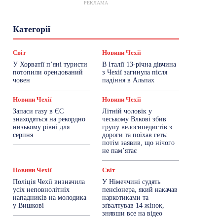
РЕКЛАМА
Гастрогід
Життя та гроші
Здоровʼя
Категорії
Знай Чехію
Корисне біженцям
Культура
Лайфстайл
Мандри
Мова
Новини України
Новини Чехії
Освіта
Світ
Новини Чехії
Політика
Поради
Робота
Сад та город
У Хорватії пʼяні туристи
В Італії 13-річна дівчина
Світ
Спорт
ТехноМанія
Топ-новини
потопили орендований
з Чехії загинула після
Фоторепортаж
човен
падіння в Альпах
Більше
Новини Чехії
Новини Чехії
Запаси газу в ЄС
Літній чоловік у
знаходяться на рекордно
чеському Влкові збив
низькому рівні для
групу велосипедистів з
серпня
дороги та поїхав геть:
потім заявив, що нічого
не пам’ятає
Новини Чехії
Світ
Поліція Чехії визначила
У Німеччині судять
усіх неповнолітніх
пенсіонера, який накачав
нападників на молодика
наркотиками та
у Вишкові
зґвалтував 14 жінок,
знявши все на відео