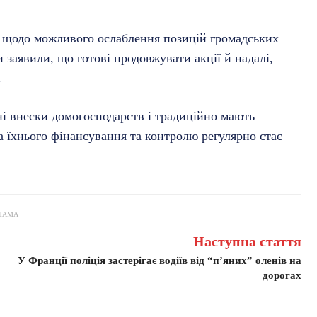
я щодо можливого ослаблення позицій громадських
и заявили, що готові продовжувати акції й надалі,
.
ьні внески домогосподарств і традиційно мають
а їхнього фінансування та контролю регулярно стає
ЛАМА
Наступна стаття
У Франції поліція застерігає водіїв від “п’яних” оленів на
дорогах