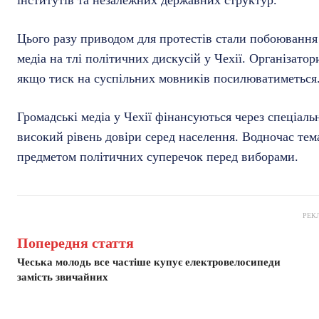
інститутів та незалежних державних структур.
Цього разу приводом для протестів стали побоюванн
медіа на тлі політичних дискусій у Чехії. Організатор
якщо тиск на суспільних мовників посилюватиметься
Громадські медіа у Чехії фінансуються через спеціал
високий рівень довіри серед населення. Водночас тем
предметом політичних суперечок перед виборами.
РЕК
Попередня стаття
Чеська молодь все частіше купує електровелосипеди
замість звичайних