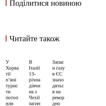
Поділитися новиною
Читайте також
У
В
Запас
Хорва
Італії
и газу
тії
13-
в ЄС
пʼяні
річна
знахо
турис
дівчи
дятьс
ти
на з
я на
потоп
Чехії
рекор
или
загин
дно