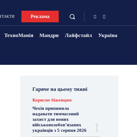
Реклама
НТАКТИ
ТехноМанія
Мандри
Лайфстайл
Україна
Гаряче на цьому тижні
Корисне біженцям
Чехія припинила
надавати тимчасовий
захист для нових
військовозобов’язаних
українців з 5 серпня 2026