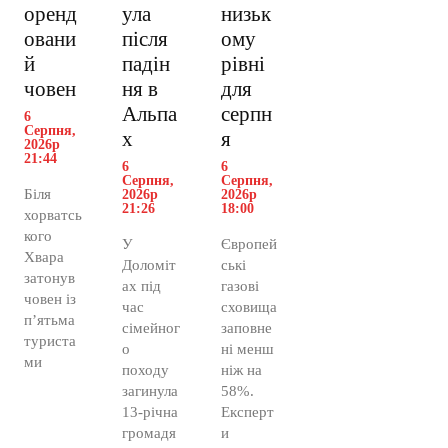
оренд
ула
низьк
овани
після
ому
й
падін
рівні
човен
ня в
для
Альпа
серпн
6
Серпня,
х
я
2026р
21:44
6
6
Серпня,
Серпня,
Біля
2026р
2026р
21:26
18:00
хорватсь
кого
У
Європей
Хвара
Доломіт
ські
затонув
ах під
газові
човен із
час
сховища
п’ятьма
сімейног
заповне
туриста
о
ні менш
ми
походу
ніж на
загинула
58%.
13-річна
Експерт
громадя
и