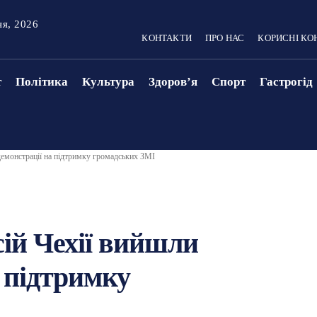
ня, 2026
КОНТАКТИ
ПРО НАС
КОРИСНІ КО
т
Політика
Культура
Здоровʼя
Спорт
Гастрогід
 демонстрації на підтримку громадських ЗМІ
сій Чехії вийшли
а підтримку