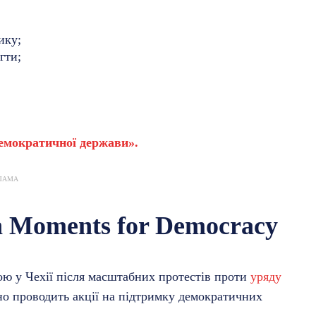
ику;
гти;
демократичної держави».
ЛАМА
n Moments for Democracy
мою у Чехії після масштабних протестів проти
уряду
рно проводить акції на підтримку демократичних