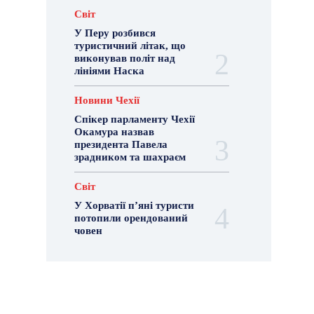
Світ
У Перу розбився
туристичний літак, що
виконував політ над
лініями Наска
Новини Чехії
Спікер парламенту Чехії
Окамура назвав
президента Павела
зрадником та шахраєм
Світ
У Хорватії пʼяні туристи
потопили орендований
човен