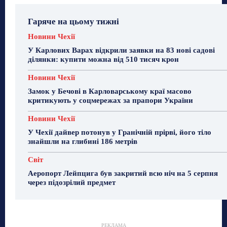
Гаряче на цьому тижні
Новини Чехії
У Карлових Варах відкрили заявки на 83 нові садові
ділянки: купити можна від 510 тисяч крон
Новини Чехії
Замок у Бечові в Карловарському краї масово
критикують у соцмережах за прапори України
Новини Чехії
У Чехії дайвер потонув у Гранічній прірві, його тіло
знайшли на глибині 186 метрів
Світ
Аеропорт Лейпцига був закритий всю ніч на 5 серпня
через підозрілий предмет
РЕКЛАМА