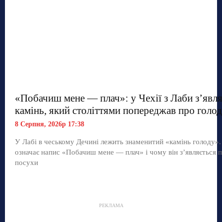
«Побачиш мене — плач»: у Чехії з Лаби з’явл
камінь, який століттями попереджав про голод
8 Серпня, 2026р 17:38
У Лабі в чеському Дечині лежить знаменитий «камінь голоду»
означає напис «Побачиш мене — плач» і чому він з’являється п
посухи
РЕКЛАМА