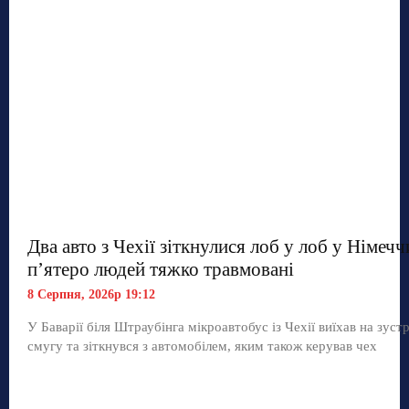
Два авто з Чехії зіткнулися лоб у лоб у Німечч
п’ятеро людей тяжко травмовані
8 Серпня, 2026р 19:12
У Баварії біля Штраубінга мікроавтобус із Чехії виїхав на зуст
смугу та зіткнувся з автомобілем, яким також керував чех