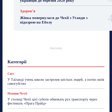
українців до березня 2028 року
Здоровʼя
Жінка повернулася до Чехії з Уганди з
підозрою на Еболу
РЕКЛАМА
Гастрогід
Життя та гроші
Здоровʼя
Категорії
Знай Чехію
Корисне біженцям
Культура
Лайфстайл
Мандри
Мова
Новини України
Новини Чехії
Освіта
Політика
Поради
Світ
Робота
Сад та город
Світ
Спорт
У Таїланді учень школи застрелив шістьох людей, а потім скоїв
ТехноМанія
Топ-новини
Фоторепортаж
самогубство
Більше
Новини Чехії
У столиці Чехії цієї суботи обмежать рух транспорту через
фестиваль «Прага Прайд»