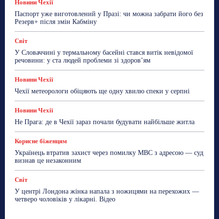
Новини Чехії
Паспорт уже виготовлений у Празі: чи можна забрати його без
Резерв+ після змін Кабміну
Світ
У Словаччині у термальному басейні стався витік невідомої
речовини: у ста людей проблеми зі здоров’ям
Новини Чехії
Чехії метеорологи обіцяють ще одну хвилю спеки у серпні
Новини Чехії
Не Прага: де в Чехії зараз почали будувати найбільше житла
Корисне біженцям
Українець втратив захист через помилку МВС з адресою — суд
визнав це незаконним
Світ
У центрі Лондона жінка напала з ножицями на перехожих —
четверо чоловіків у лікарні. Відео