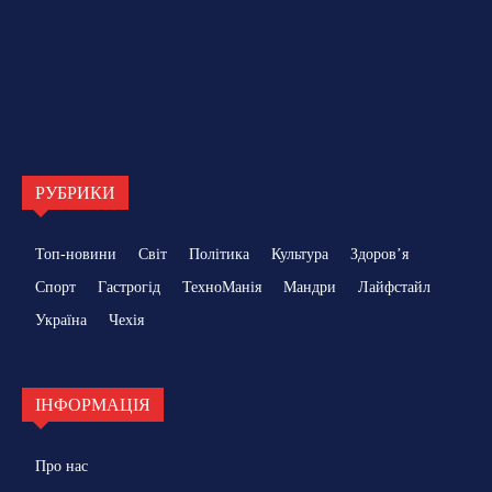
РУБРИКИ
Топ-новини
Світ
Політика
Культура
Здоровʼя
Спорт
Гастрогід
ТехноМанія
Мандри
Лайфстайл
Україна
Чехія
ІНФОРМАЦІЯ
Про нас