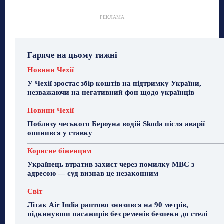
РЕКЛАМА
Гаряче на цьому тижні
Новини Чехії
У Чехії зростає збір коштів на підтримку України,
незважаючи на негативний фон щодо українців
Новини Чехії
Поблизу чеського Бероуна водій Skoda після аварії
опинився у ставку
Корисне біженцям
Українець втратив захист через помилку МВС з
адресою — суд визнав це незаконним
Світ
Літак Air India раптово знизився на 90 метрів,
підкинувши пасажирів без ременів безпеки до стелі