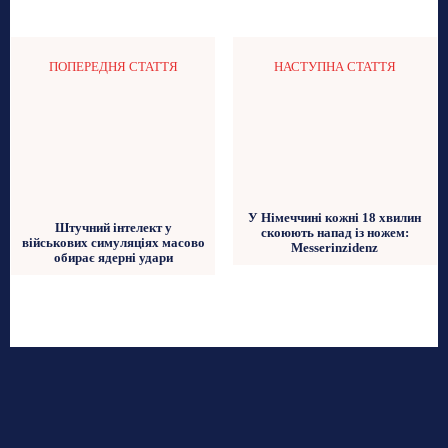
ПОПЕРЕДНЯ СТАТТЯ
НАСТУПНА СТАТТЯ
У Німеччині кожні 18 хвилин
Штучний інтелект у
скоюють напад із ножем:
військових симуляціях масово
Messerinzidenz
обирає ядерні удари