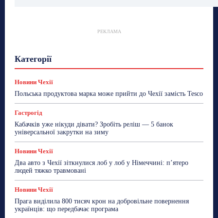
РЕКЛАМА
Гастрогід
Життя та гроші
Здоровʼя
Категорії
Знай Чехію
Корисне біженцям
Культура
Лайфстайл
Мандри
Мова
Новини України
Новини Чехії
Освіта
Політика
Поради
Новини Чехії
Робота
Сад та город
Світ
Спорт
Польська продуктова марка може прийти до Чехії замість Tesco
ТехноМанія
Топ-новини
Фоторепортаж
Гастрогід
Більше
Кабачків уже нікуди дівати? Зробіть реліш — 5 банок
універсальної закрутки на зиму
Новини Чехії
Два авто з Чехії зіткнулися лоб у лоб у Німеччині: п’ятеро
людей тяжко травмовані
Новини Чехії
Прага виділила 800 тисяч крон на добровільне повернення
українців: що передбачає програма