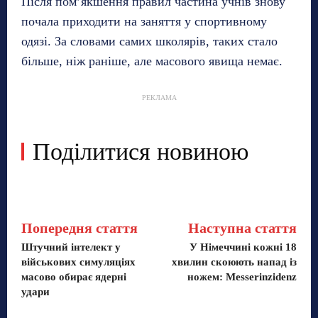
Після пом’якшення правил частина учнів знову
почала приходити на заняття у спортивному
одязі. За словами самих школярів, таких стало
більше, ніж раніше, але масового явища немає.
РЕКЛАМА
Поділитися новиною
Попередня стаття
Наступна стаття
Штучний інтелект у
У Німеччині кожні 18
військових симуляціях
хвилин скоюють напад із
масово обирає ядерні
ножем: Messerinzidenz
удари