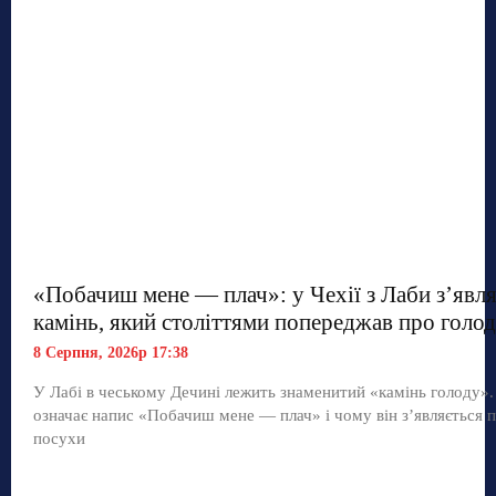
«Побачиш мене — плач»: у Чехії з Лаби з’явл
камінь, який століттями попереджав про голод
8 Серпня, 2026р 17:38
У Лабі в чеському Дечині лежить знаменитий «камінь голоду»
означає напис «Побачиш мене — плач» і чому він з’являється п
посухи