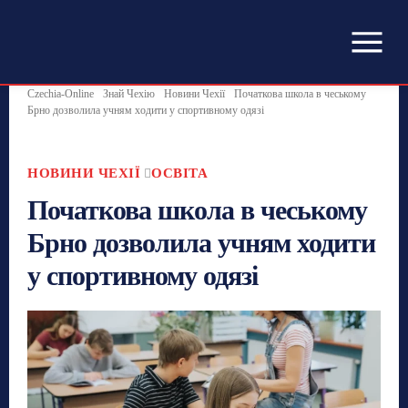
Czechia-Online
Знай Чехію
Новини Чехії
Початкова школа в чеському
Брно дозволила учням ходити у спортивному одязі
НОВИНИ ЧЕХІЇ
ОСВІТА
Початкова школа в чеському
Брно дозволила учням ходити
у спортивному одязі