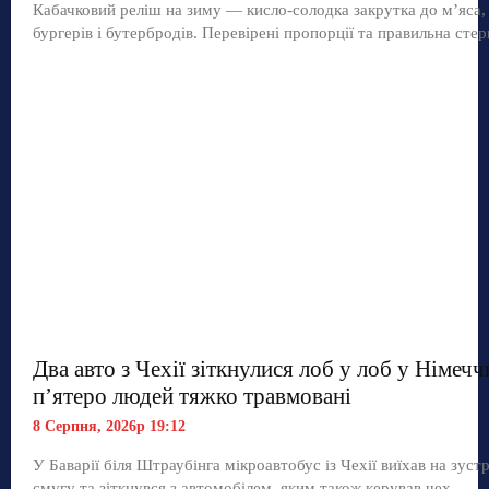
Кабачковий реліш на зиму — кисло-солодка закрутка до м’яса,
бургерів і бутербродів. Перевірені пропорції та правильна стер
Два авто з Чехії зіткнулися лоб у лоб у Німечч
п’ятеро людей тяжко травмовані
8 Серпня, 2026р 19:12
У Баварії біля Штраубінга мікроавтобус із Чехії виїхав на зуст
смугу та зіткнувся з автомобілем, яким також керував чех