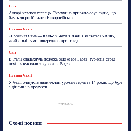
Світ
Анкарі урвався терпець: Туреччина пригальмовує судна, що
йдуть до російського Новоросійська
Новини Чехії
«Побачиш мене — плач»: у Чехії з Лаби з’являється камінь,
який століттями попереджав про голод
Світ
В Італії спалахнула пожежа біля озера Гарда: туристів серед
ночі евакуювали з курортів. Відео
Новини Чехії
У Чехії очікують найнижчий урожай зерна за 14 років: що буде
з цінами на продукти
РЕКЛАМА
Схожі новини