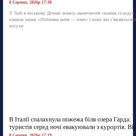
8 Серпня, 2026р 17:38
У Лабі в чеському Дечині лежить знаменитий «камінь голоду»
означає напис «Побачиш мене — плач» і чому він з’являється п
посухи
В Італії спалахнула пожежа біля озера Гарда:
туристів серед ночі евакуювали з курортів. Ві
8 Серпня, 2026р 17:19