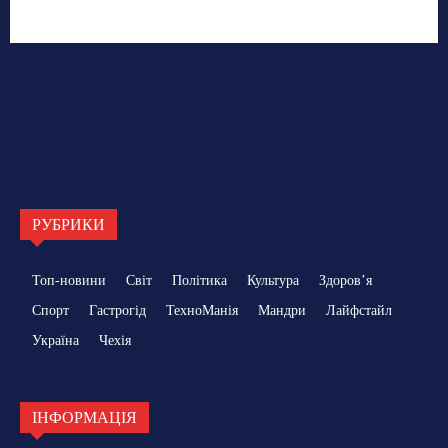
РУБРИКИ
Топ-новини
Світ
Політика
Культура
Здоровʼя
Спорт
Гастрогід
ТехноМанія
Мандри
Лайфстайл
Україна
Чехія
ІНФОРМАЦІЯ