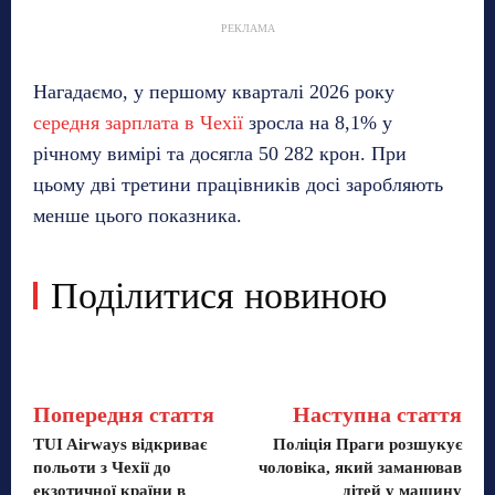
РЕКЛАМА
Нагадаємо, у першому кварталі 2026 року
середня зарплата в Чехії
зросла на 8,1% у
річному вимірі та досягла 50 282 крон. При
цьому дві третини працівників досі заробляють
менше цього показника.
Поділитися новиною
Попередня стаття
Наступна стаття
TUI Airways відкриває
Поліція Праги розшукує
польоти з Чехії до
чоловіка, який заманював
екзотичної країни в
дітей у машину