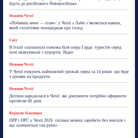
йдуть до російського Новоросійська
Новини Чехії
«Побачиш мене — плач»: у Чехії з Лаби з’являється камінь,
який століттями попереджав про голод
Світ
В Італії спалахнула пожежа біля озера Гарда: туристів серед
ночі евакуювали з курортів. Відео
Новини Чехії
У Чехії очікують найнижчий урожай зерна за 14 років: що буде
з цінами на продукти
Новини Чехії
Дитина народилася в Чехії: які документи потрібно оформити
протягом 60 днів
Корисне біженцям
DPP і DPČ у Чехії 2026: скільки можна заробити без внесків і
що залишиться «на руки»