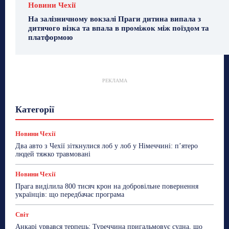
Новини Чехії
На залізничному вокзалі Праги дитина випала з
дитячого візка та впала в проміжок між поїздом та
платформою
РЕКЛАМА
Гастрогід
Життя та гроші
Здоровʼя
Категорії
Знай Чехію
Корисне біженцям
Культура
Лайфстайл
Мандри
Мова
Новини України
Новини Чехії
Освіта
Політика
Поради
Новини Чехії
Робота
Сад та город
Світ
Спорт
Два авто з Чехії зіткнулися лоб у лоб у Німеччині: п’ятеро
ТехноМанія
Топ-новини
Фоторепортаж
людей тяжко травмовані
Більше
Новини Чехії
Прага виділила 800 тисяч крон на добровільне повернення
українців: що передбачає програма
Світ
Анкарі урвався терпець: Туреччина пригальмовує судна, що