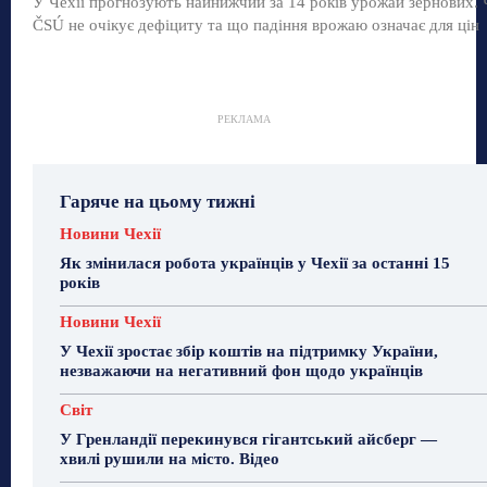
У Чехії прогнозують найнижчий за 14 років урожай зернових.
ČSÚ не очікує дефіциту та що падіння врожаю означає для цін
РЕКЛАМА
Гаряче на цьому тижні
Новини Чехії
Як змінилася робота українців у Чехії за останні 15
років
Новини Чехії
У Чехії зростає збір коштів на підтримку України,
незважаючи на негативний фон щодо українців
Світ
У Гренландії перекинувся гігантський айсберг —
хвилі рушили на місто. Відео