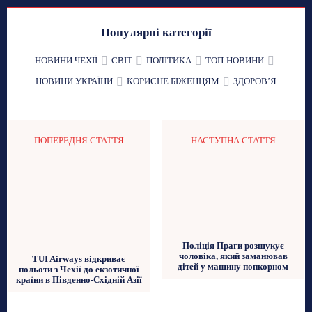
Популярні категорії
НОВИНИ ЧЕХІЇ
СВІТ
ПОЛІТИКА
ТОП-НОВИНИ
НОВИНИ УКРАЇНИ
КОРИСНЕ БІЖЕНЦЯМ
ЗДОРОВʼЯ
ПОПЕРЕДНЯ СТАТТЯ
НАСТУПНА СТАТТЯ
Поліція Праги розшукує
чоловіка, який заманював
TUI Airways відкриває
дітей у машину попкорном
польоти з Чехії до екзотичної
країни в Південно-Східній Азії