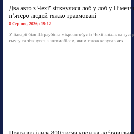
Два авто з Чехії зіткнулися лоб у лоб у Німечч
п’ятеро людей тяжко травмовані
8 Серпня, 2026р 19:12
У Баварії біля Штраубінга мікроавтобус із Чехії виїхав на зуст
смугу та зіткнувся з автомобілем, яким також керував чех
Прага виділила 800 тисяч крон на добровільне