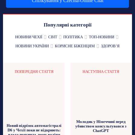
Спілкування у Czechia-Online Chat
Популярні категорії
НОВИНИ ЧЕХІЇ
СВІТ
ПОЛІТИКА
ТОП-НОВИНИ
НОВИНИ УКРАЇНИ
КОРИСНЕ БІЖЕНЦЯМ
ЗДОРОВʼЯ
ПОПЕРЕДНЯ СТАТТЯ
НАСТУПНА СТАТТЯ
Молодик у Німеччині перед
Новий відрізок автомагістралі
убивством консультувався з
D6 у Чехії поки не відкриють:
ChatGPT
влада пояснила, чому водіям