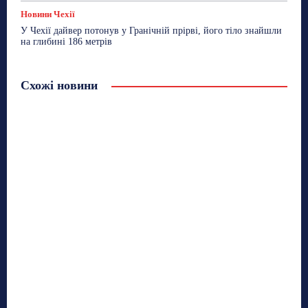
Новини Чехії
У Чехії дайвер потонув у Гранічній прірві, його тіло знайшли
на глибині 186 метрів
Схожі новини