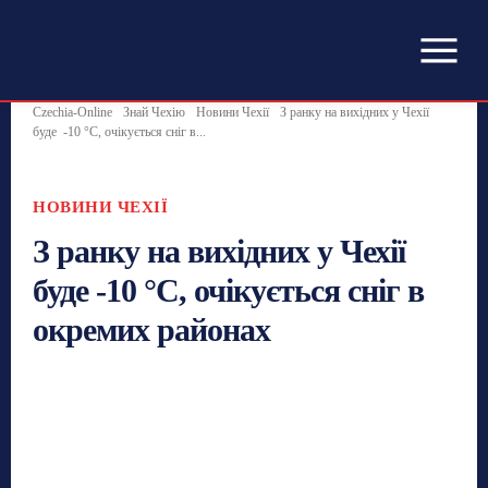
Czechia-Online
Знай Чехію
Новини Чехії
З ранку на вихідних у Чехії
буде -10 °C, очікується сніг в...
НОВИНИ ЧЕХІЇ
З ранку на вихідних у Чехії
буде -10 °C, очікується сніг в
окремих районах