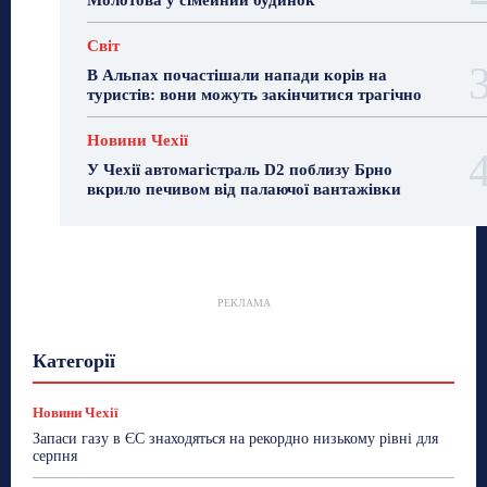
Світ
В Альпах почастішали напади корів на
туристів: вони можуть закінчитися трагічно
Новини Чехії
У Чехії автомагістраль D2 поблизу Брно
вкрило печивом від палаючої вантажівки
РЕКЛАМА
Гастрогід
Життя та гроші
Здоровʼя
Категорії
Знай Чехію
Корисне біженцям
Культура
Лайфстайл
Мандри
Мова
Новини України
Новини Чехії
Освіта
Політика
Поради
Новини Чехії
Робота
Сад та город
Світ
Спорт
Запаси газу в ЄС знаходяться на рекордно низькому рівні для
ТехноМанія
Топ-новини
Фоторепортаж
серпня