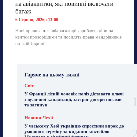
на авіаквитки, які повинні включати
багаж
6 Серпня, 2026р 13:00
Нові правила для авіапасажирів зроблять ціни на
квитки прозорішими та посилять права мандрівників
по всій Європі.
Гаряче на цьому тижні
Світ
У Франції літній чоловік поліз діставати ключі
з вуличної каналізації, застряг догори ногами
та загинув
Новини Чехії
У чеському Хебі українцю спростили вирок до
умовного терміну за кидання коктейлю
Молотова у сімейний будинок