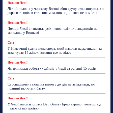
Більше
Новини Чехії
Літній чоловік у чеському Влкові збив групу велосипедистів з
дороги та поїхав геть: потім заявив, що нічого не пам’ятає
Новини Чехії
Поліція Чехії визначила усіх неповнолітніх нападників на
молодика у Вишкові
Світ
У Німеччині судять пенсіонера, який накачав наркотиками та
зґвалтував 14 жінок, знявши все на відео
Новини Чехії
Як змінилася робота українців у Чехії за останні 15 років
Світ
Європарламент схвалив вимогу до цін на авіаквитки, які
повинні включати багаж
Новини Чехії
У Чехії автомагістраль D2 поблизу Брно вкрило печивом від
палаючої вантажівки