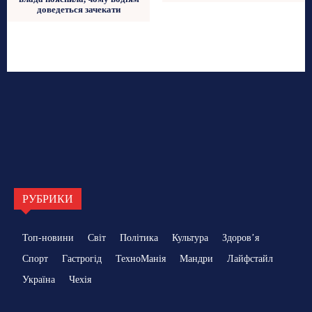
доведеться зачекати
РУБРИКИ
Топ-новини
Світ
Політика
Культура
Здоровʼя
Спорт
Гастрогід
ТехноМанія
Мандри
Лайфстайл
Україна
Чехія