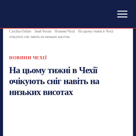
Czechia-Online
Знай Чехію
Новини Чехії
На цьому тижні в Чехії
очікують сніг навіть на низьких висотах
НОВИНИ ЧЕХІЇ
На цьому тижні в Чехії
очікують сніг навіть на
низьких висотах