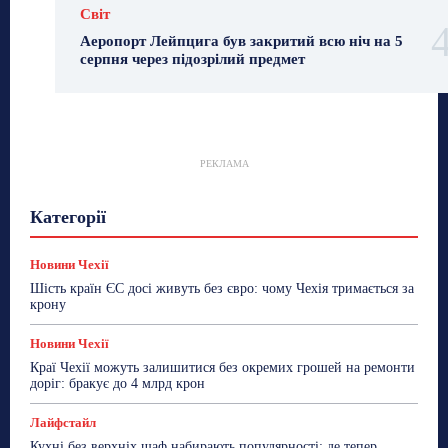
Світ
Аеропорт Лейпцига був закритий всю ніч на 5
серпня через підозрілий предмет
РЕКЛАМА
Гастрогід
Життя та гроші
Здоровʼя
Категорії
Знай Чехію
Корисне біженцям
Культура
Лайфстайл
Мандри
Мова
Новини України
Новини Чехії
Освіта
Політика
Поради
Новини Чехії
Робота
Сад та город
Світ
Спорт
Шість країн ЄС досі живуть без євро: чому Чехія тримається за
ТехноМанія
Топ-новини
Фоторепортаж
крону
Більше
Новини Чехії
Краї Чехії можуть залишитися без окремих грошей на ремонти
доріг: бракує до 4 млрд крон
Лайфстайл
Кухні без верхніх шаф набирають популярності: де тепер