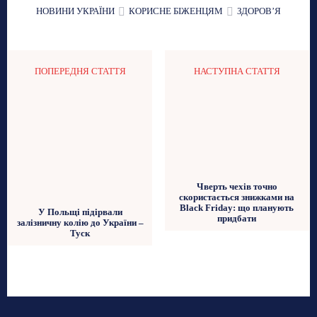
НОВИНИ УКРАЇНИ
КОРИСНЕ БІЖЕНЦЯМ
ЗДОРОВʼЯ
ПОПЕРЕДНЯ СТАТТЯ
НАСТУПНА СТАТТЯ
Чверть чехів точно
скористається знижками на
Black Friday: що планують
У Польщі підірвали
придбати
залізничну колію до України –
Туск