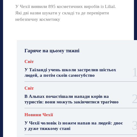
У Чехії виявили 895 косметичних виробів із Lilial.
Які дві назви шукати у складі та де перевірити
небезпечну косметику
Гаряче на цьому тижні
Світ
У Таїланді учень школи застрелив шістьох
людей, а потім скоїв самогубство
Світ
В Альпах почастішали напади корів на
туристів: вони можуть закінчитися трагічно
Новини Чехії
У Чехії чоловік із ножем напав на людей: двоє
у дуже тяжкому стані