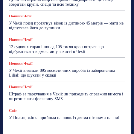
зберігати крупи, спеції та всю техніку
Новини Чехії
У Чехії поїзд протягнув візок із дитиною 45 метрів — мати не
відпускала його до зупинки
Новини Чехії
12 судових справ і понад 105 тисяч крон витрат: що
відбувається з відмовами у захисті в Чехії
Новини Чехії
У Чехії виявили 895 косметичних виробів із забороненим
Lilial: що шукати у складі
Новини Чехії
Штраф за паркування в Чехії: як приходить справжня вимога і
як розпізнати фальшиву SMS
Світ
У Польщі жінка прийшла на пляж із двома пітонами на шиї