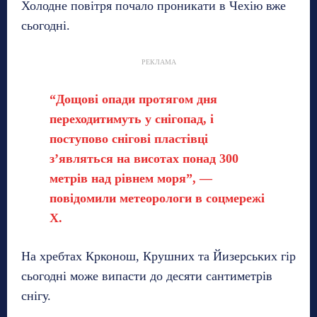
Холодне повітря почало проникати в Чехію вже
сьогодні.
РЕКЛАМА
“Дощові опади протягом дня
переходитимуть у снігопад, і
поступово снігові пластівці
з’являться на висотах понад 300
метрів над рівнем моря”, —
повідомили метеорологи в соцмережі
X.
На хребтах Крконош, Крушних та Йизерських гір
сьогодні може випасти до десяти сантиметрів
снігу.