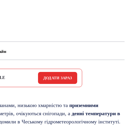
айн
LE
ДОДАТИ ЗАРАЗ
манами, низькою хмарністю та
приземними
метрів, очікуються снігопади, а
денні температури в
ідомили в Чеському гідрометеорологічному інституті.