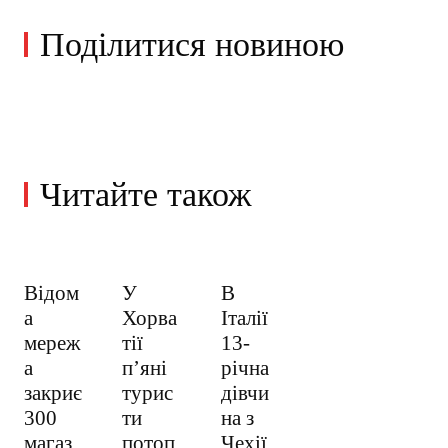
Поділитися новиною
Читайте також
Відом
У
В
а
Хорва
Італії
мереж
тії
13-
а
пʼяні
річна
закриє
турис
дівчи
300
ти
на з
магаз
потоп
Чехії