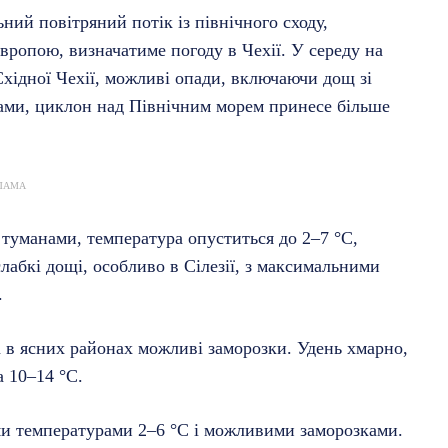
ний повітряний потік із північного сходу,
ропою, визначатиме погоду в Чехії. У середу на
 Східної Чехії, можливі опади, включаючи дощ зі
озами, циклон над Північним морем принесе більше
ЛАМА
 туманами, температура опуститься до 2–7 °C,
абкі дощі, особливо в Сілезії, з максимальними
.
а в ясних районах можливі заморозки. Удень хмарно,
а 10–14 °C.
и температурами 2–6 °C і можливими заморозками.