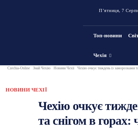
П’ятниця, 7 Серп
Топ-новини
Сві
Чехія
Czechia-Online
Знай Чехію
Новини Чехії
Чехію очкує тиждень із заморозками та
НОВИНИ ЧЕХІЇ
Чехію очкує тижде
та снігом в горах: