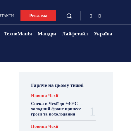
Реклама
НТАКТИ
ТехноМанія
Мандри
Лайфстайл
Україна
Гаряче на цьому тижні
Новини Чехії
Спека в Чехії до +40°C —
холодний фронт принесе
грози та похолодання
Новини Чехії