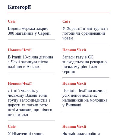
Гастрогід
Життя та гроші
Здоровʼя
Категорії
Знай Чехію
Корисне біженцям
Культура
Лайфстайл
Мандри
Мова
Новини України
Новини Чехії
Освіта
Світ
Світ
Політика
Поради
Робота
Сад та город
Відома мережа закриє
У Хорватії пʼяні туристи
Світ
Спорт
ТехноМанія
Топ-новини
300 магазинів у Європі
потопили орендований
Фоторепортаж
човен
Більше
Новини Чехії
Новини Чехії
В Італії 13-річна дівчина
Запаси газу в ЄС
з Чехії загинула після
знаходяться на рекордно
падіння в Альпах
низькому рівні для
серпня
Новини Чехії
Новини Чехії
Літній чоловік у
Поліція Чехії визначила
чеському Влкові збив
усіх неповнолітніх
групу велосипедистів з
нападників на молодика
дороги та поїхав геть:
у Вишкові
потім заявив, що нічого
не пам’ятає
Світ
Новини Чехії
У Німеччині судять
Як змінилася робота