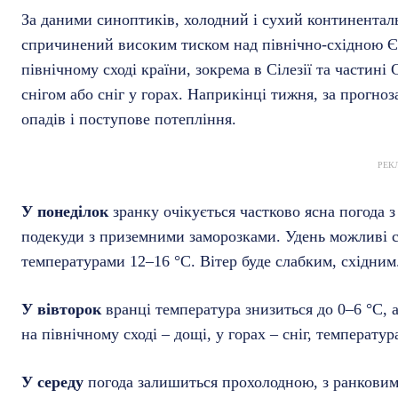
За даними синоптиків, холодний і сухий континенталь
спричинений високим тиском над північно-східною Єв
північному сході країни, зокрема в Сілезії та частині
снігом або сніг у горах. Наприкінці тижня, за прогн
опадів і поступове потепління.
РЕК
У понеділок
зранку очікується частково ясна погода з
подекуди з приземними заморозками. Удень можливі сл
температурами 12–16 °C. Вітер буде слабким, східним
У вівторок
вранці температура знизиться до 0–6 °C, 
на північному сході – дощі, у горах – сніг, температур
У середу
погода залишиться прохолодною, з ранковим