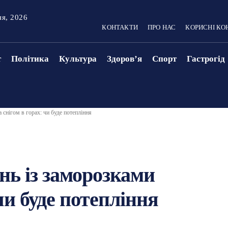
ня, 2026
КОНТАКТИ
ПРО НАС
КОРИСНІ КО
т
Політика
Культура
Здоровʼя
Спорт
Гастрогід
 снігом в горах: чи буде потепління
нь із заморозками
 чи буде потепління