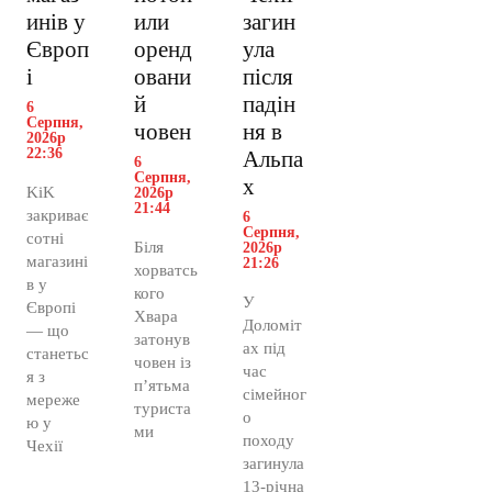
инів у
или
загин
Європ
оренд
ула
і
овани
після
й
падін
6
Серпня,
човен
ня в
2026р
22:36
Альпа
6
Серпня,
х
KiK
2026р
21:44
закриває
6
Серпня,
сотні
Біля
2026р
магазині
21:26
хорватсь
в у
кого
У
Європі
Хвара
Доломіт
— що
затонув
ах під
станетьс
човен із
час
я з
п’ятьма
сімейног
мереже
туриста
о
ю у
ми
походу
Чехії
загинула
13-річна