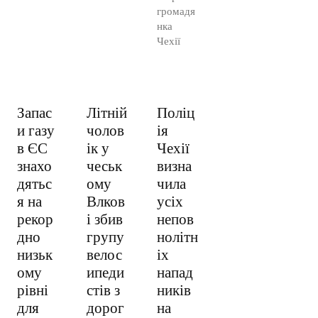
громадя
нка
Чехії
Запас
Літній
Поліц
и газу
чолов
ія
в ЄС
ік у
Чехії
знахо
чеськ
визна
дятьс
ому
чила
я на
Влков
усіх
рекор
і збив
непов
дно
групу
нолітн
низьк
велос
іх
ому
ипеди
напад
рівні
стів з
ників
для
дорог
на