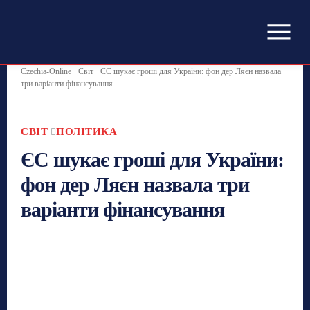
Czechia-Online
Світ
ЄС шукає гроші для України: фон дер Ляєн назвала
три варіанти фінансування
СВІТ
ПОЛІТИКА
ЄС шукає гроші для України:
фон дер Ляєн назвала три
варіанти фінансування