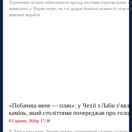
Туреччина почала обмежувати прохід частини торговельних с
прямують у Чорне море, на тлі дедалі більшої кількості атак на
цивільні кораблі
«Побачиш мене — плач»: у Чехії з Лаби з’явл
камінь, який століттями попереджав про голод
8 Серпня, 2026р 17:38
У Лабі в чеському Дечині лежить знаменитий «камінь голоду»