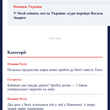
Новини України
У Чехії змінять посла України: куди перейде Василь
Зварич
РЕКЛАМА
Гастрогід
Життя та гроші
Здоровʼя
Категорії
Знай Чехію
Корисне біженцям
Культура
Лайфстайл
Мандри
Мова
Новини України
Новини Чехії
Освіта
Політика
Поради
Новини Чехії
Робота
Сад та город
Світ
Спорт
Польська продуктова марка може прийти до Чехії замість Tesco
ТехноМанія
Топ-новини
Фоторепортаж
Гастрогід
Більше
Кабачків уже нікуди дівати? Зробіть реліш — 5 банок
універсальної закрутки на зиму
Новини Чехії
Два авто з Чехії зіткнулися лоб у лоб у Німеччині: п’ятеро
людей тяжко травмовані