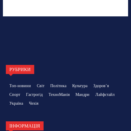
РУБРИКИ
Топ-новини
Світ
Політика
Культура
Здоровʼя
Спорт
Гастрогід
ТехноМанія
Мандри
Лайфстайл
Україна
Чехія
ІНФОРМАЦІЯ