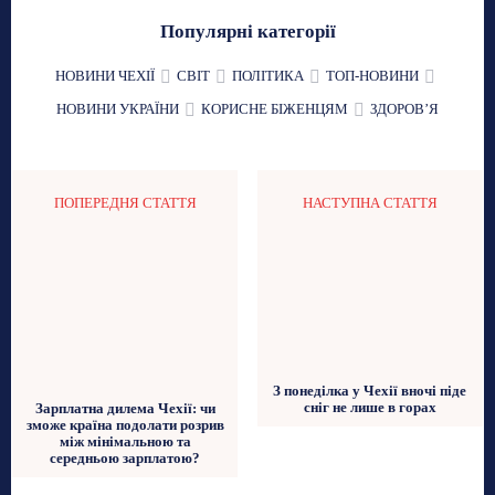
Популярні категорії
НОВИНИ ЧЕХІЇ
СВІТ
ПОЛІТИКА
ТОП-НОВИНИ
НОВИНИ УКРАЇНИ
КОРИСНЕ БІЖЕНЦЯМ
ЗДОРОВʼЯ
ПОПЕРЕДНЯ СТАТТЯ
НАСТУПНА СТАТТЯ
З понеділка у Чехії вночі піде
сніг не лише в горах
Зарплатна дилема Чехії: чи
зможе країна подолати розрив
між мінімальною та
середньою зарплатою?