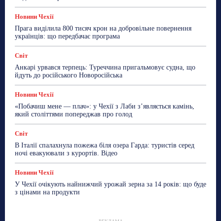
Новини Чехії
Прага виділила 800 тисяч крон на добровільне повернення
українців: що передбачає програма
Світ
Анкарі урвався терпець: Туреччина пригальмовує судна, що
йдуть до російського Новоросійська
Новини Чехії
«Побачиш мене — плач»: у Чехії з Лаби з’являється камінь,
який століттями попереджав про голод
Світ
В Італії спалахнула пожежа біля озера Гарда: туристів серед
ночі евакуювали з курортів. Відео
Новини Чехії
У Чехії очікують найнижчий урожай зерна за 14 років: що буде
з цінами на продукти