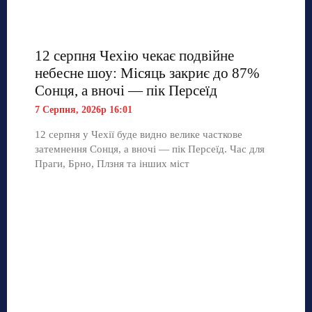
12 серпня Чехію чекає подвійне
небесне шоу: Місяць закриє до 87%
Сонця, а вночі — пік Персеїд
7 Серпня, 2026р 16:01
12 серпня у Чехії буде видно велике часткове
затемнення Сонця, а вночі — пік Персеїд. Час для
Праги, Брно, Плзня та інших міст