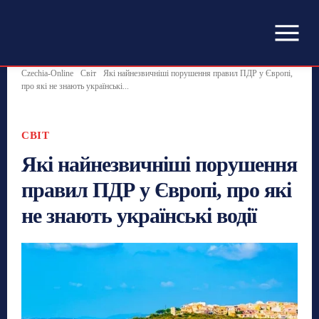
Czechia-Online
Світ
Які найнезвичніші порушення правил ПДР у Європі,
про які не знають українські...
СВІТ
Які найнезвичніші порушення
правил ПДР у Європі, про які
не знають українські водії