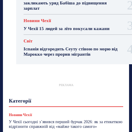
закликають уряд Бабіша до підвищення
зарплат
Новини Чехії
У Чехії 15 людей за літо покусали кажани
Світ
Іспанія відгородить Сеуту стіною по морю від
Марокко через прорив мігрантів
РЕКЛАМА
Гастрогід
Життя та гроші
Здоровʼя
Категорії
Знай Чехію
Корисне біженцям
Культура
Лайфстайл
Мандри
Мова
Новини України
Новини Чехії
Освіта
Політика
Поради
Новини Чехії
Робота
Сад та город
Світ
Спорт
У Чехії сьогодні з’явився перший бурчак 2026: як за етикеткою
ТехноМанія
Топ-новини
Фоторепортаж
відрізнити справжній від «майже такого самого»