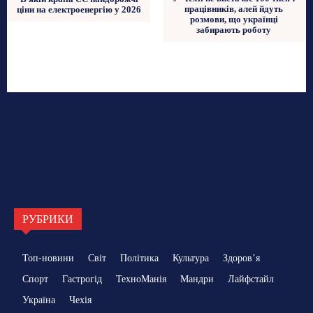
працівників, алей йдуть
ціни на електроенергію у 2026
розмови, що українці
забирають роботу
РУБРИКИ
Топ-новини
Світ
Політика
Культура
Здоровʼя
Спорт
Гастрогід
ТехноМанія
Мандри
Лайфстайл
Україна
Чехія