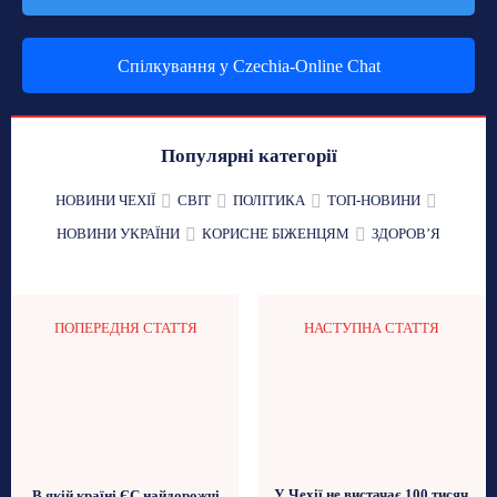
Спілкування у Czechia-Online Chat
Популярні категорії
НОВИНИ ЧЕХІЇ
СВІТ
ПОЛІТИКА
ТОП-НОВИНИ
НОВИНИ УКРАЇНИ
КОРИСНЕ БІЖЕНЦЯМ
ЗДОРОВʼЯ
ПОПЕРЕДНЯ СТАТТЯ
НАСТУПНА СТАТТЯ
У Чехії не вистачає 100 тисяч
В якій країні ЄС найдорожчі