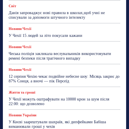
Більше
Світ
Данія запроваджує нові правила в школах,щоб учні не
списували за допомоги штучного інтелекту
Новини Чехії
У Чехії 15 людей за літо покусали кажани
Новини Чехії
Чеська поліція закликала веслувальників використовувати
ремені безпеки після трагічного випадку
Новини Чехії
12 серпня Чехію чекає подвійне небесне шоу: Місяць закриє до
87% Сонця, а вночі — пік Персеїд
Життя та гроші
У Чехії можуть оштрафувати на 10000 крон за шум після
22:00: що дозволено
Новини України
У Києві заарештували шахраїв, які дипфейками Бабіша
виманювали гроші у чехів