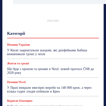
РЕКЛАМА
Гастрогід
Життя та гроші
Здоровʼя
Категорії
Знай Чехію
Корисне біженцям
Культура
Лайфстайл
Мандри
Мова
Новини України
Новини Чехії
Освіта
Політика
Поради
Новини України
Робота
Сад та город
Світ
Спорт
У Києві заарештували шахраїв, які дипфейками Бабіша
ТехноМанія
Топ-новини
Фоторепортаж
виманювали гроші у чехів
Більше
Життя та гроші
Що буде з кроною та цінами в Чехії: новий прогноз ČNB до
2028 року
Новини Чехії
У Празі викрали ювелірні вироби на 140 000 крон, а через
кілька годин злодія спіймали в Брно
Корисне біженцям