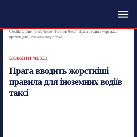
Czechia-Online
Знай Чехію
Новини Чехії
Прага вводить жорсткіші
правила для іноземних водіїв таксі
НОВИНИ ЧЕХІЇ
Прага вводить жорсткіші
правила для іноземних водіїв
таксі