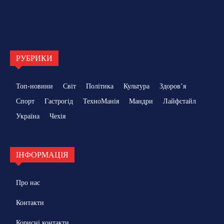
РУБРИКИ
Топ-новини
Світ
Політика
Культура
Здоровʼя
Спорт
Гастрогід
ТехноМанія
Мандри
Лайфстайл
Україна
Чехія
ІНФОРМАЦІЯ
Про нас
Контакти
Корисні контакти