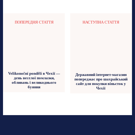
ПОПЕРЕДНЯ СТАТТЯ
НАСТУПНА СТАТТЯ
Velikonoční pondělí в Чехії —
Державний інтернет-магазин
день веселої помлазки,
попереджає про шахрайський
обливань і великоднього
сайт для покупки віньєток у
буяння
Чехії