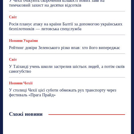
У Чехії очікують скорочення кількості нових заяв на
тимчасовий захист на десятки відсотків
Світ
Росія планує атаку на країни Балтії за допомогою українських
безпілотників — литовська спецслужба
Новини України
Рейтинг довіри Зеленського різко впав: хто його випереджає
Світ
У Таїланді учень школи застрелив шістьох людей, а потім скоїв
самогубство
Новини Чехії
У столиці Чехії цієї суботи обмежать рух транспорту через
фестиваль «Прага Прайд»
Схожі новини