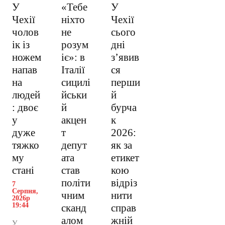
У
«Тебе
У
Чехії
ніхто
Чехії
чолов
не
сього
ік із
розум
дні
ножем
іє»: в
з’явив
напав
Італії
ся
на
сицилі
перши
людей
йськи
й
: двоє
й
бурча
у
акцен
к
дуже
т
2026:
тяжко
депут
як за
му
ата
етикет
стані
став
кою
політи
відріз
7
Серпня,
чним
нити
2026р
19:44
сканд
справ
алом
жній
У