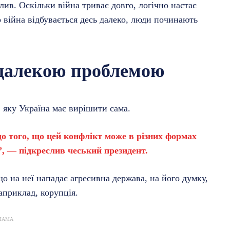
ив. Оскільки війна триває довго, логічно настає
 війна відбувається десь далеко, люди починають
 далекою проблемою
 яку Україна має вирішити сама.
о того, що цей конфлікт може в різних формах
і”, — підкреслив чеський президент.
о на неї нападає агресивна держава, на його думку,
априклад, корупція.
ЛАМА