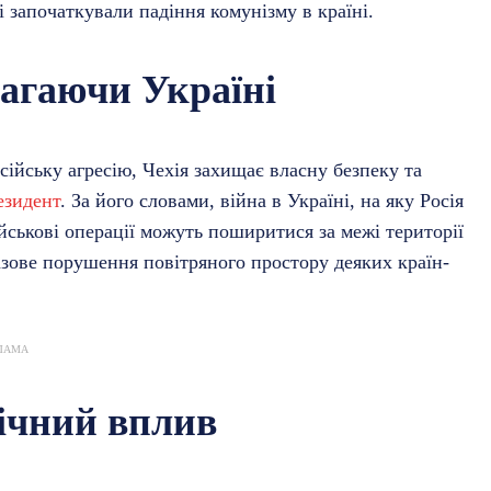
 започаткували падіння комунізму в країні.
магаючи Україні
сійську агресію, Чехія захищає власну безпеку та
езидент
. За його словами, війна в Україні, на яку Росія
йськові операції можуть поширитися за межі території
азове порушення повітряного простору деяких країн-
ЛАМА
ічний вплив