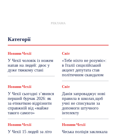
РЕКЛАМА
Гастрогід
Життя та гроші
Здоровʼя
Категорії
Знай Чехію
Корисне біженцям
Культура
Лайфстайл
Мандри
Мова
Новини України
Новини Чехії
Освіта
Новини Чехії
Світ
Політика
Поради
Робота
Сад та город
У Чехії чоловік із ножем
«Тебе ніхто не розуміє»:
Світ
Спорт
ТехноМанія
Топ-новини
напав на людей: двоє у
в Італії сицилійський
Фоторепортаж
дуже тяжкому стані
акцент депутата став
політичним скандалом
Більше
Новини Чехії
Світ
У Чехії сьогодні з’явився
Данія запроваджує нові
перший бурчак 2026: як
правила в школах,щоб
за етикеткою відрізнити
учні не списували за
справжній від «майже
допомоги штучного
такого самого»
інтелекту
Новини Чехії
Новини Чехії
У Чехії 15 людей за літо
Чеська поліція закликала