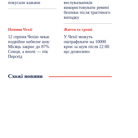
покусали кажани
веслувальників
використовувати ремені
безпеки після трагічного
випадку
Новини Чехії
Життя та гроші
12 серпня Чехію чекає
У Чехії можуть
подвійне небесне шоу:
оштрафувати на 10000
Місяць закриє до 87%
крон за шум після 22:00:
Сонця, а вночі — пік
що дозволено
Персеїд
Схожі новини