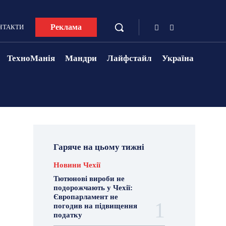
Реклама
НТАКТИ
ТехноМанія
Мандри
Лайфстайл
Україна
Гаряче на цьому тижні
Новини Чехії
Тютюнові вироби не
подорожчають у Чехії:
Європарламент не
погодив на підвищення
податку