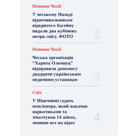
Новини Чехії
У чеському Наході
відпочивальникам
відкритого басейну
видали два кубічних
метри снігу. ФОТО
Новини Чехії
Чеська організація
“Харита Оломоуц”
відправила допомогу
двадцяти українським
медичним установам
Світ
У Німеччині судять
пенсіонера, який накачав
наркотиками та
зґвалтував 14 жінок,
знявши все на відео