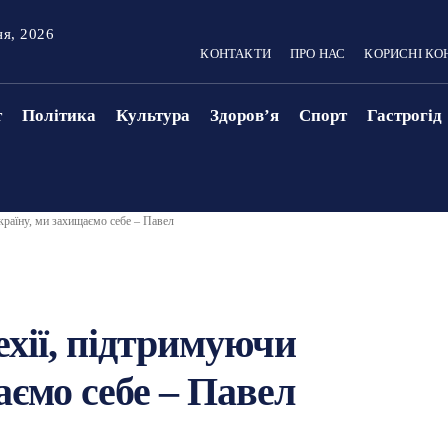
ня, 2026
КОНТАКТИ
ПРО НАС
КОРИСНІ КО
т
Політика
Культура
Здоровʼя
Спорт
Гастрогід
країну, ми захищаємо себе – Павел
ехії, підтримуючи
аємо себе – Павел