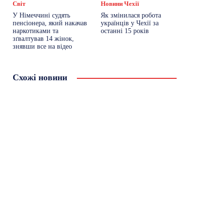
Світ
Новини Чехії
У Німеччині судять
Як змінилася робота
пенсіонера, який накачав
українців у Чехії за
наркотиками та
останні 15 років
зґвалтував 14 жінок,
знявши все на відео
Схожі новини