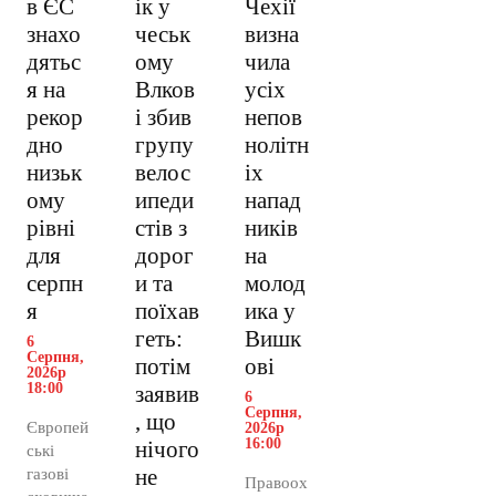
в ЄС
ік у
Чехії
знахо
чеськ
визна
дятьс
ому
чила
я на
Влков
усіх
рекор
і збив
непов
дно
групу
нолітн
низьк
велос
іх
ому
ипеди
напад
рівні
стів з
ників
для
дорог
на
серпн
и та
молод
я
поїхав
ика у
геть:
Вишк
6
Серпня,
потім
ові
2026р
18:00
заявив
6
Серпня,
, що
Європей
2026р
16:00
нічого
ські
не
газові
Правоох