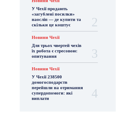
Новини Чехії
У Чехії продають
«загублені посилки»
наосліп — де купити та
скільки це коштує
Новини Чехії
Для трьох чвертей чехів
їх робота є стресовою:
опитування
Новини Чехії
У Чехії 238500
домогосподарств
перейшли на отримання
супердопомоги: які
виплати