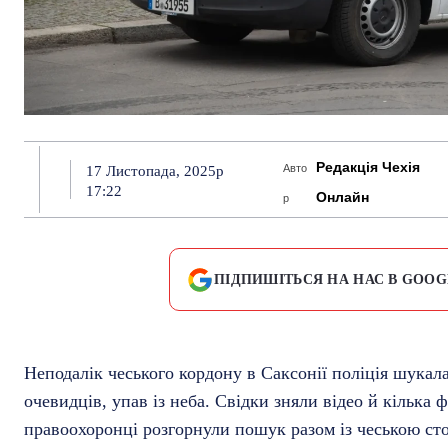
Редакція Чехія
Авто
17 Листопада, 2025р
17:22
Онлайн
р
ПІДПИШІТЬСЯ НА НАС В GOOG
Неподалік чеського кордону в Саксонії поліція шука
очевидців, упав із неба. Свідки зняли відео й кілька 
правоохоронці розгорнули пошук разом із чеською ст