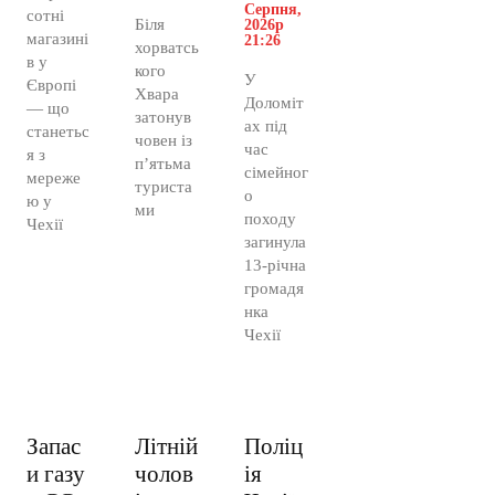
Серпня,
сотні
Біля
2026р
магазині
21:26
хорватсь
в у
кого
У
Європі
Хвара
Доломіт
— що
затонув
ах під
станетьс
човен із
час
я з
п’ятьма
сімейног
мереже
туриста
о
ю у
ми
походу
Чехії
загинула
13-річна
громадя
нка
Чехії
Запас
Літній
Поліц
и газу
чолов
ія