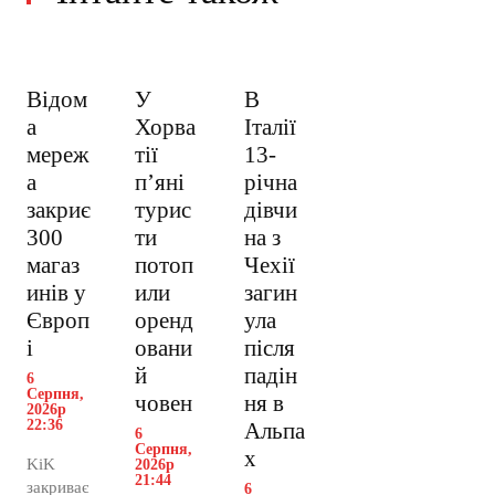
Відом
У
В
а
Хорва
Італії
мереж
тії
13-
а
пʼяні
річна
закриє
турис
дівчи
300
ти
на з
магаз
потоп
Чехії
инів у
или
загин
Європ
оренд
ула
і
овани
після
й
падін
6
Серпня,
човен
ня в
2026р
22:36
Альпа
6
Серпня,
х
KiK
2026р
21:44
закриває
6