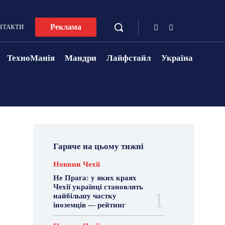
Реклама
НТАКТИ
ТехноМанія
Мандри
Лайфстайл
Україна
Гаряче на цьому тижні
Новини Чехії
Не Прага: у яких краях
Чехії українці становлять
найбільшу частку
іноземців — рейтинг