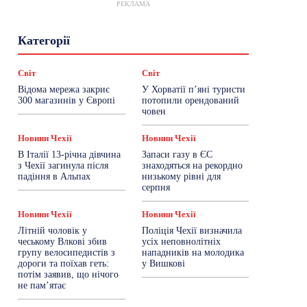
РЕКЛАМА
Гастрогід
Життя та гроші
Здоровʼя
Категорії
Знай Чехію
Корисне біженцям
Культура
Лайфстайл
Мандри
Мова
Новини України
Новини Чехії
Освіта
Світ
Світ
Політика
Поради
Робота
Сад та город
Відома мережа закриє
У Хорватії пʼяні туристи
Світ
Спорт
ТехноМанія
Топ-новини
300 магазинів у Європі
потопили орендований
Фоторепортаж
човен
Більше
Новини Чехії
Новини Чехії
В Італії 13-річна дівчина
Запаси газу в ЄС
з Чехії загинула після
знаходяться на рекордно
падіння в Альпах
низькому рівні для
серпня
Новини Чехії
Новини Чехії
Літній чоловік у
Поліція Чехії визначила
чеському Влкові збив
усіх неповнолітніх
групу велосипедистів з
нападників на молодика
дороги та поїхав геть:
у Вишкові
потім заявив, що нічого
не пам’ятає