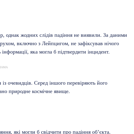
ер, однак жодних слідів падіння не виявили. За даними
рухом, включно з Лейпцигом, не зафіксував нічого
інформації, яка могла б підтвердити інцидент.
ЛАМА
 із очевидців. Серед іншого перевіряють його
вано природне космічне явище.
яння, які могли б свідчити про падіння об’єкта.