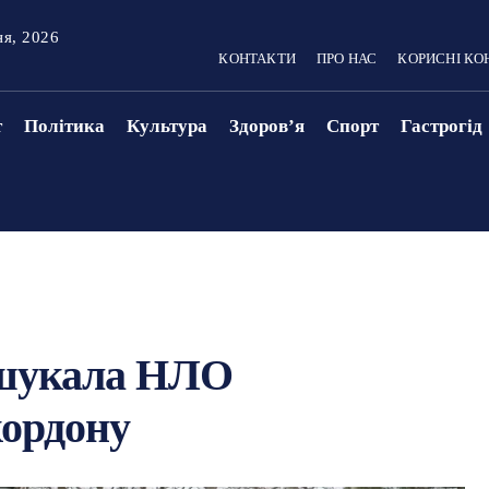
ня, 2026
КОНТАКТИ
ПРО НАС
КОРИСНІ КО
т
Політика
Культура
Здоровʼя
Спорт
Гастрогід
 шукала НЛО
кордону