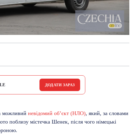
LE
ДОДАТИ ЗАРАЗ
ла можливий
невідомий об’єкт (НЛО)
, який, за словами
фото поблизу містечка Шенек, після чого німецькі
ороною.