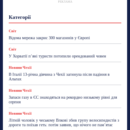
РЕКЛАМА
Гастрогід
Життя та гроші
Здоровʼя
Категорії
Знай Чехію
Корисне біженцям
Культура
Лайфстайл
Мандри
Мова
Новини України
Новини Чехії
Освіта
Політика
Поради
Світ
Робота
Сад та город
Світ
Спорт
Відома мережа закриє 300 магазинів у Європі
ТехноМанія
Топ-новини
Фоторепортаж
Світ
Більше
У Хорватії пʼяні туристи потопили орендований човен
Новини Чехії
В Італії 13-річна дівчина з Чехії загинула після падіння в
Альпах
Новини Чехії
Запаси газу в ЄС знаходяться на рекордно низькому рівні для
серпня
Новини Чехії
Літній чоловік у чеському Влкові збив групу велосипедистів з
дороги та поїхав геть: потім заявив, що нічого не пам’ятає