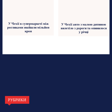
У Чехії в супермаркеті між
У Чехії авто з малою дитиною
рогликами знайшли мільйон
вилетіло з дороги та опинилося
крон
у річці
РУБРИКИ