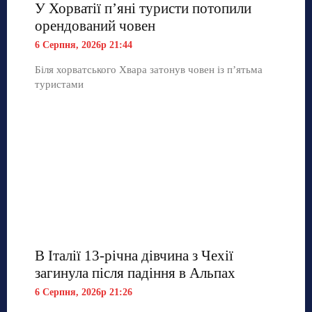
У Хорватії пʼяні туристи потопили
орендований човен
6 Серпня, 2026р 21:44
Біля хорватського Хвара затонув човен із п’ятьма
туристами
В Італії 13-річна дівчина з Чехії
загинула після падіння в Альпах
6 Серпня, 2026р 21:26