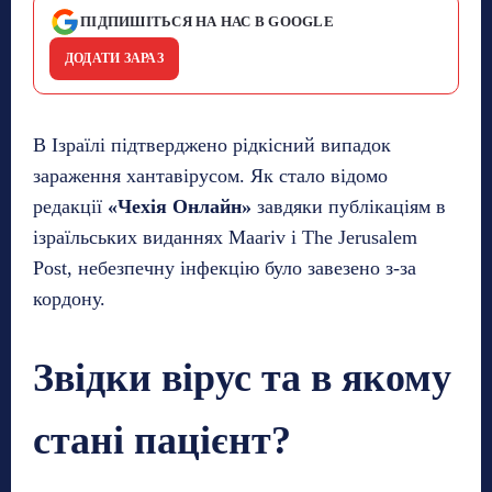
ПІДПИШІТЬСЯ НА НАС В GOOGLE
ДОДАТИ ЗАРАЗ
В Ізраїлі підтверджено рідкісний випадок
зараження хантавірусом. Як стало відомо
редакції
«Чехія Онлайн»
завдяки публікаціям в
ізраїльських виданнях Maariv і The Jerusalem
Post, небезпечну інфекцію було завезено з-за
кордону.
Звідки вірус та в якому
стані пацієнт?