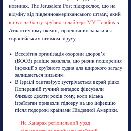
новинах. The Jerusalem Post підкреслює, що на
відміну від південноамериканського штаму, який
вирує на борту круїзного лайнера MV Hondius
в
Атлантичному океані, ізраїльтянин заразився
європейським штамом вірусу.
Всесвітня організація охорони здоров’я
(ВООЗ) раніше заявляла, що ризик поширення
інфекції з круїзного судна для широкого загалу
залишається низьким.
В Ізраїлі хантавірус зустрічається вкрай рідко.
Попередній гучний випадок фіксували
близько десяти років тому, коли кілька
ізраїльтян привезли підозру на цю інфекцію
після подорожі країнами Південної Америки.
На Канарах регіональний уряд
відмовляється приймати круїзний