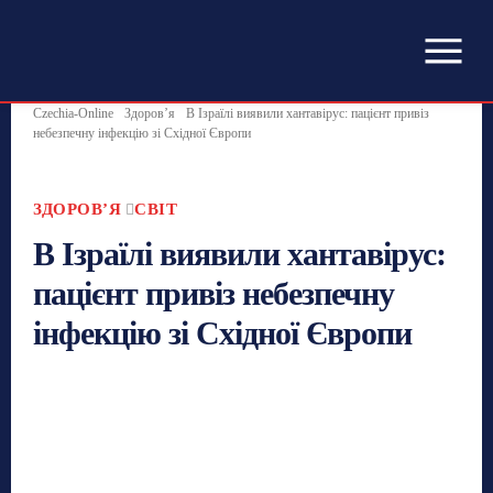
Czechia-Online
Здоровʼя
В Ізраїлі виявили хантавірус: пацієнт привіз
небезпечну інфекцію зі Східної Європи
ЗДОРОВʼЯ
СВІТ
В Ізраїлі виявили хантавірус:
пацієнт привіз небезпечну
інфекцію зі Східної Європи