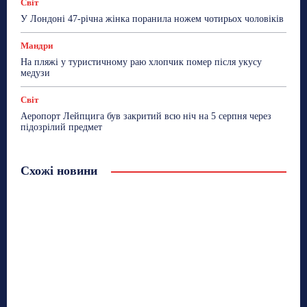
Світ
У Лондоні 47-річна жінка поранила ножем чотирьох чоловіків
Мандри
На пляжі у туристичному раю хлопчик помер після укусу
медузи
Світ
Аеропорт Лейпцига був закритий всю ніч на 5 серпня через
підозрілий предмет
Схожі новини