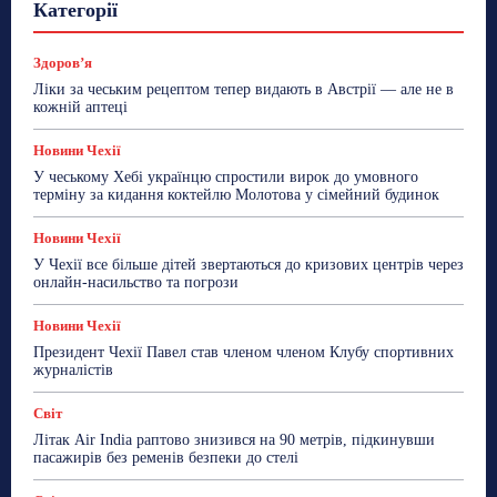
Категорії
Знай Чехію
Корисне біженцям
Культура
Лайфстайл
Мандри
Мова
Новини України
Новини Чехії
Освіта
Політика
Поради
Здоровʼя
Робота
Сад та город
Світ
Спорт
Ліки за чеським рецептом тепер видають в Австрії — але не в
ТехноМанія
Топ-новини
Фоторепортаж
кожній аптеці
Більше
Новини Чехії
У чеському Хебі українцю спростили вирок до умовного
терміну за кидання коктейлю Молотова у сімейний будинок
Новини Чехії
У Чехії все більше дітей звертаються до кризових центрів через
онлайн-насильство та погрози
Новини Чехії
Президент Чехії Павел став членом членом Клубу спортивних
журналістів
Світ
Літак Air India раптово знизився на 90 метрів, підкинувши
пасажирів без ременів безпеки до стелі