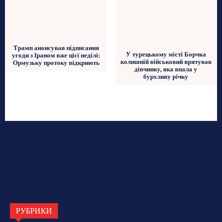
Трамп анонсував підписання
У турецькому місті Борчка
угоди з Іраном вже цієї неділі:
колишній військовий врятував
Ормузьку протоку відкриють
дівчинку, яка впала у
бурхливу річку
РУБРИКИ