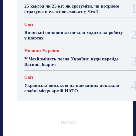
25 км/год чи 25 кг: як зрозуміти, чи потрібно
страхувати електросамокат у Чехії
Світ
Японські чиновники почали ходити на роботу
у шортах
Новини України
У Чехії змінять посла України: куди перейде
Василь Зварич
Світ
Українські військові на навчаннях показали
слабкі місця армій НАТО
РЕКЛАМА
Гастрогід
Життя та гроші
Здоровʼя