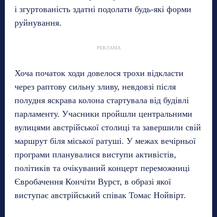
і згуртованість здатні подолати будь-які форми
руйнування.
РЕКЛАМА
Хоча початок ходи довелося трохи відкласти
через раптову сильну зливу, невдовзі після
полудня яскрава колона стартувала від будівлі
парламенту. Учасники пройшли центральними
вулицями австрійської столиці та завершили свій
маршрут біля міської ратуші. У межах вечірньої
програми планувалися виступи активістів,
політиків та очікуваний концерт переможниці
Євробачення Кончіти Вурст, в образі якої
виступає австрійський співак Томас Нойвірт.