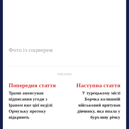
Фото із соцмереж
РЕКЛАМА
Попередня стаття
Наступна стаття
Трамп анонсував
У турецькому місті
підписання угоди з
Борчка колишній
Іраном вже цієї неділі:
військовий врятував
Ормузьку протоку
дівчинку, яка впала у
відкриють
бурхливу річку