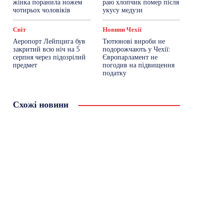
жінка поранила ножем
раю хлопчик помер після
чотирьох чоловіків
укусу медузи
Світ
Новини Чехії
Аеропорт Лейпцига був
Тютюнові вироби не
закритий всю ніч на 5
подорожчають у Чехії:
серпня через підозрілий
Європарламент не
предмет
погодив на підвищення
податку
Схожі новини