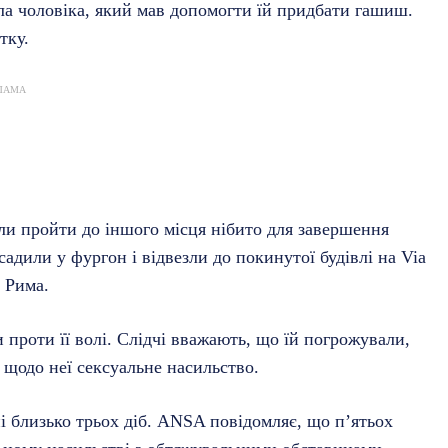
ріла чоловіка, який мав допомогти їй придбати гашиш.
тку.
ЛАМА
али пройти до іншого місця нібито для завершення
осадили у фургон і відвезли до покинутої будівлі на Via
і Рима.
 проти її волі. Слідчі вважають, що їй погрожували,
 щодо неї сексуальне насильство.
ні близько трьох діб. ANSA повідомляє, що п’ятьох