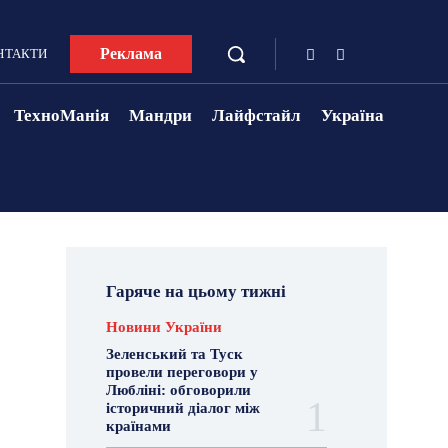
Реклама
НТАКТИ
ТехноМанія
Мандри
Лайфстайл
Україна
Гаряче на цьому тижні
Новини України
Зеленський та Туск
провели переговори у
Любліні: обговорили
історичний діалог між
країнами