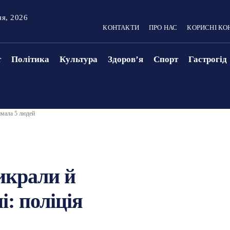
ня, 2026
КОНТАКТИ
ПРО НАС
КОРИСНІ КО
т
Політика
Культура
Здоровʼя
Спорт
Гастрогід
имала 5 людей
икрали й
: поліція