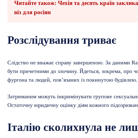
Читайте також: Чехія та десять країн закли
віз для росіян
Розслідування триває
Слідство не вважає справу завершеною. За даними Rai
бути причетними до злочину. Йдеться, зокрема, про чо
фургона та людей, пов’язаних із покинутою будівлею.
Затриманим можуть інкримінувати групове сексуальн
Остаточну юридичну оцінку діям кожного підозрювано
Італію сколихнула не ли