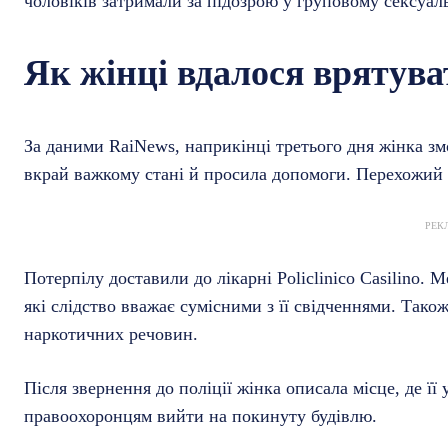
чоловіків затримали за підозрою у груповому сексуа
Як жінці вдалося врятува
За даними RaiNews, наприкінці третього дня жінка змог
вкрай важкому стані й просила допомоги. Перехожий 
РЕК
Потерпілу доставили до лікарні Policlinico Casilino.
які слідство вважає сумісними з її свідченнями. Тако
наркотичних речовин.
Після звернення до поліції жінка описала місце, де ї
правоохоронцям вийти на покинуту будівлю.