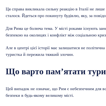
Ця справа викликала сильну реакцію в Італії не лише ч
сталося. Йдеться про покинуту будівлю, яку, за повід
Для Рима це болюча тема. У місті роками існують зане
безпекою на околицях і конфлікт між соціальною кри
Але в центрі цієї історії має залишатися не політична
туристка й пережила тяжкий злочин.
Що варто пам’ятати тур
Цей випадок не означає, що Рим є небезпечним для всі
безпеки в будь-якому великому місті.