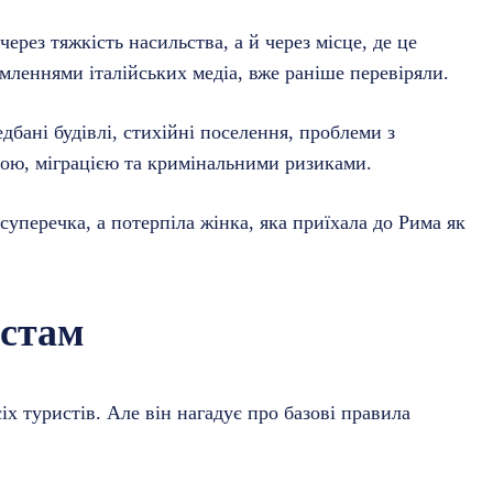
ерез тяжкість насильства, а й через місце, де це
омленнями італійських медіа, вже раніше перевіряли.
дбані будівлі, стихійні поселення, проблеми з
зою, міграцією та кримінальними ризиками.
 суперечка, а потерпіла жінка, яка приїхала до Рима як
истам
х туристів. Але він нагадує про базові правила