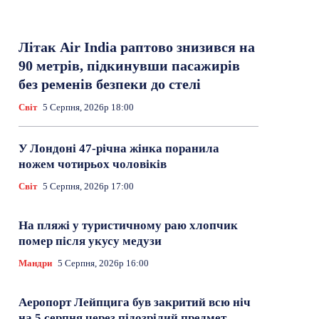
Літак Air India раптово знизився на
90 метрів, підкинувши пасажирів
без ременів безпеки до стелі
Світ
5 Серпня, 2026р 18:00
У Лондоні 47-річна жінка поранила
ножем чотирьох чоловіків
Світ
5 Серпня, 2026р 17:00
На пляжі у туристичному раю хлопчик
помер після укусу медузи
Мандри
5 Серпня, 2026р 16:00
Аеропорт Лейпцига був закритий всю ніч
на 5 серпня через підозрілий предмет