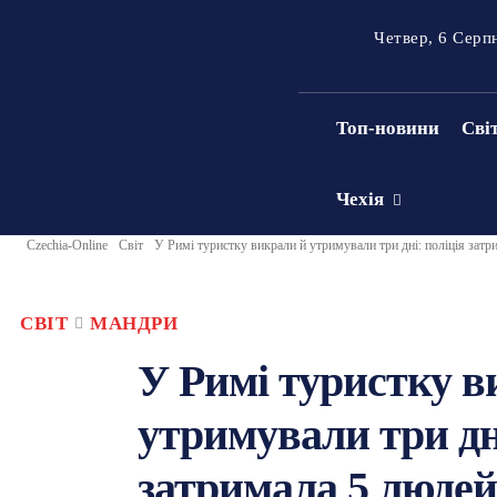
Четвер, 6 Серп
Топ-новини
Сві
Чехія
Czechia-Online
Світ
У Римі туристку викрали й утримували три дні: поліція затр
СВІТ
МАНДРИ
У Римі туристку в
утримували три дні
затримала 5 людей