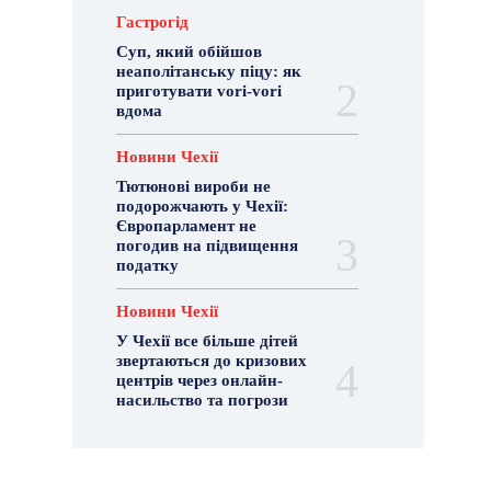
Гастрогід
Суп, який обійшов
неаполітанську піцу: як
приготувати vori-vori
вдома
Новини Чехії
Тютюнові вироби не
подорожчають у Чехії:
Європарламент не
погодив на підвищення
податку
Новини Чехії
У Чехії все більше дітей
звертаються до кризових
центрів через онлайн-
насильство та погрози