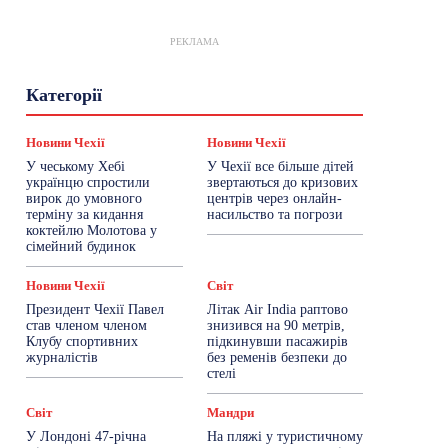
РЕКЛАМА
Гастрогід
Життя та гроші
Здоровʼя
Категорії
Знай Чехію
Корисне біженцям
Культура
Лайфстайл
Мандри
Мова
Новини України
Новини Чехії
Освіта
Новини Чехії
Новини Чехії
Політика
Поради
Робота
Сад та город
У чеському Хебі
У Чехії все більше дітей
Світ
Спорт
ТехноМанія
Топ-новини
українцю спростили
звертаються до кризових
Фоторепортаж
вирок до умовного
центрів через онлайн-
терміну за кидання
насильство та погрози
коктейлю Молотова у
Більше
сімейний будинок
Новини Чехії
Світ
Президент Чехії Павел
Літак Air India раптово
став членом членом
знизився на 90 метрів,
Клубу спортивних
підкинувши пасажирів
журналістів
без ременів безпеки до
стелі
Світ
Мандри
У Лондоні 47-річна
На пляжі у туристичному