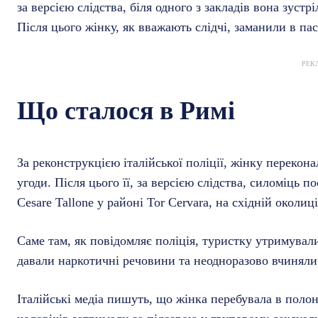
за версією слідства, біля одного з закладів вона зуст
Після цього жінку, як вважають слідчі, заманили в пас
РЕК
Що сталося в Римі
За реконструкцією італійської поліції, жінку перекон
угоди. Після цього її, за версією слідства, силоміць п
Cesare Tallone у районі Tor Cervara, на східній околиц
Саме там, як повідомляє поліція, туристку утримували
давали наркотичні речовини та неодноразово вчиняли
Італійські медіа пишуть, що жінка перебувала в поло