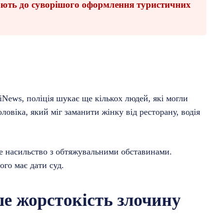
кають до суворішого оформлення туристичних
News, поліція шукає ще кількох людей, які могли
ловіка, який міг заманити жінку від ресторану, водія
е насильство з обтяжувальними обставинами.
го має дати суд.
ше жорстокість злочину