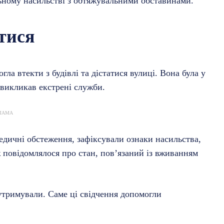
льному насильстві з обтяжувальними обставинами.
тися
ла втекти з будівлі та дістатися вулиці. Вона була у
викликав екстрені служби.
ЛАМА
 Медичні обстеження, зафіксували ознаки насильства,
ж повідомлялося про стан, пов’язаний із вживанням
ї утримували. Саме ці свідчення допомогли