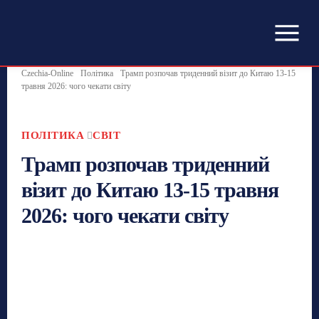
Czechia-Online
Політика
Трамп розпочав триденний візит до Китаю 13-15
травня 2026: чого чекати світу
ПОЛІТИКА
СВІТ
Трамп розпочав триденний
візит до Китаю 13-15 травня
2026: чого чекати світу