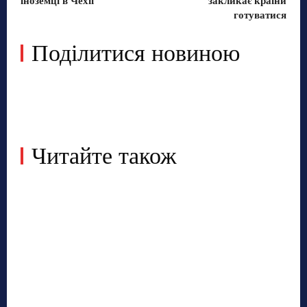
іноземці в Чехії
закликає країни
готуватися
Поділитися новиною
Читайте також