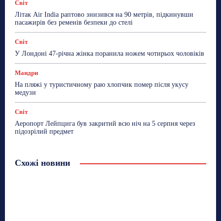
Світ
Літак Air India раптово знизився на 90 метрів, підкинувши
пасажирів без ременів безпеки до стелі
Світ
У Лондоні 47-річна жінка поранила ножем чотирьох чоловіків
Мандри
На пляжі у туристичному раю хлопчик помер після укусу
медузи
Світ
Аеропорт Лейпцига був закритий всю ніч на 5 серпня через
підозрілий предмет
Схожі новини