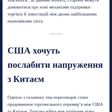
BlackRock. За даними Reuters, сторони можуть
домовитися про нові механізми підтримки
торгівлі й інвестицій між двома найбільшими
економіками світу.
РЕКЛАМА
США хочуть
послабити напруження
з Китаєм
Однією з головних тем переговорів стане
продовження торговельного перемир’я між США
та Китаєм. Торгова війна між країнами різко