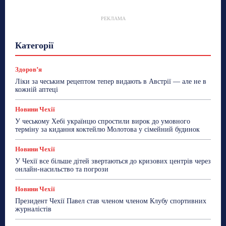
РЕКЛАМА
Гастрогід
Життя та гроші
Здоровʼя
Категорії
Знай Чехію
Корисне біженцям
Культура
Лайфстайл
Мандри
Мова
Новини України
Новини Чехії
Освіта
Політика
Поради
Здоровʼя
Робота
Сад та город
Світ
Спорт
Ліки за чеським рецептом тепер видають в Австрії — але не в
ТехноМанія
Топ-новини
Фоторепортаж
кожній аптеці
Більше
Новини Чехії
У чеському Хебі українцю спростили вирок до умовного
терміну за кидання коктейлю Молотова у сімейний будинок
Новини Чехії
У Чехії все більше дітей звертаються до кризових центрів через
онлайн-насильство та погрози
Новини Чехії
Президент Чехії Павел став членом членом Клубу спортивних
журналістів