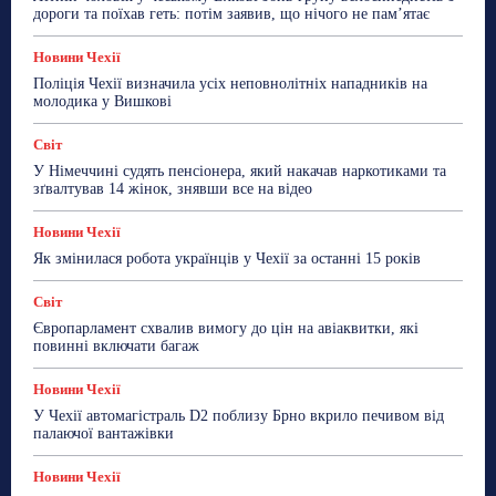
дороги та поїхав геть: потім заявив, що нічого не пам’ятає
Новини Чехії
Поліція Чехії визначила усіх неповнолітніх нападників на
молодика у Вишкові
Світ
У Німеччині судять пенсіонера, який накачав наркотиками та
зґвалтував 14 жінок, знявши все на відео
Новини Чехії
Як змінилася робота українців у Чехії за останні 15 років
Світ
Європарламент схвалив вимогу до цін на авіаквитки, які
повинні включати багаж
Новини Чехії
У Чехії автомагістраль D2 поблизу Брно вкрило печивом від
палаючої вантажівки
Новини Чехії