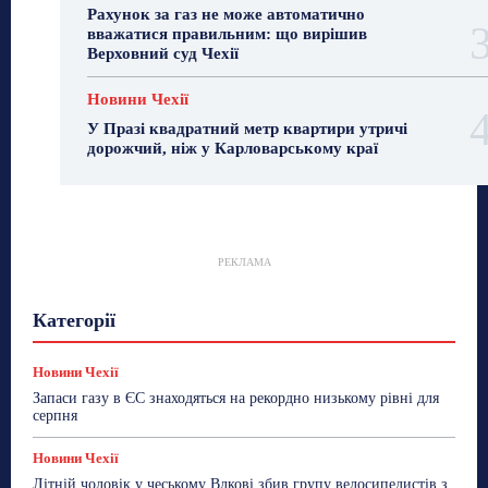
Рахунок за газ не може автоматично
вважатися правильним: що вирішив
Верховний суд Чехії
Новини Чехії
У Празі квадратний метр квартири утричі
дорожчий, ніж у Карловарському краї
РЕКЛАМА
Гастрогід
Життя та гроші
Здоровʼя
Категорії
Знай Чехію
Корисне біженцям
Культура
Лайфстайл
Мандри
Мова
Новини України
Новини Чехії
Освіта
Політика
Поради
Новини Чехії
Робота
Сад та город
Світ
Спорт
Запаси газу в ЄС знаходяться на рекордно низькому рівні для
ТехноМанія
Топ-новини
Фоторепортаж
серпня
Більше
Новини Чехії
Літній чоловік у чеському Влкові збив групу велосипедистів з