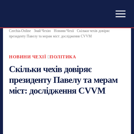
Czechia-Online
Знай Чехію
Новини Чехії
Скільки чехів довіряє
президенту Павелу та мерам міст: дослідження CVVM
НОВИНИ ЧЕХІЇ
ПОЛІТИКА
Скільки чехів довіряє
президенту Павелу та мерам
міст: дослідження CVVM