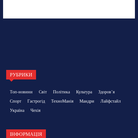
РУБРИКИ
Топ-новини
Світ
Політика
Культура
Здоровʼя
Спорт
Гастрогід
ТехноМанія
Мандри
Лайфстайл
Україна
Чехія
ІНФОРМАЦІЯ