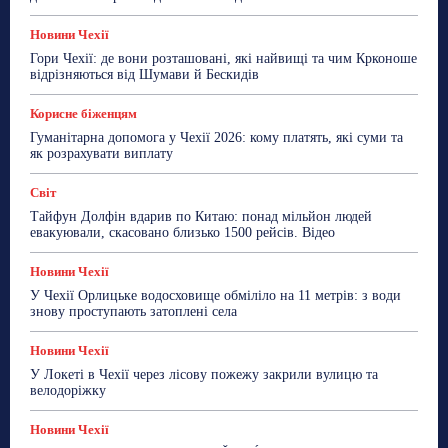
Більше
Новини Чехії
Гори Чехії: де вони розташовані, які найвищі та чим Крконоше
відрізняються від Шумави й Бескидів
Корисне біженцям
Гуманітарна допомога у Чехії 2026: кому платять, які суми та
як розрахувати виплату
Світ
Тайфун Долфін вдарив по Китаю: понад мільйон людей
евакуювали, скасовано близько 1500 рейсів. Відео
Новини Чехії
У Чехії Орлицьке водосховище обміліло на 11 метрів: з води
знову проступають затоплені села
Новини Чехії
У Локеті в Чехії через лісову пожежу закрили вулицю та
велодоріжку
Новини Чехії