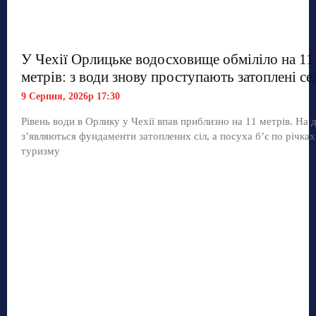
У Чехії Орлицьке водосховище обміліло на 11
метрів: з води знову проступають затоплені се
9 Серпня, 2026р 17:30
Рівень води в Орлику у Чехії впав приблизно на 11 метрів. На д
з’являються фундаменти затоплених сіл, а посуха б’є по річках
туризму