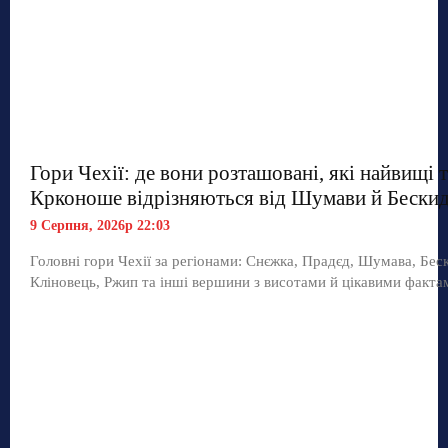
Гори Чехії: де вони розташовані, які найвищі 
Крконоше відрізняються від Шумави й Бескид
9 Серпня, 2026р 22:03
Головні гори Чехії за регіонами: Снєжка, Прадєд, Шумава, Бес
Кліновець, Ржип та інші вершини з висотами й цікавими факта