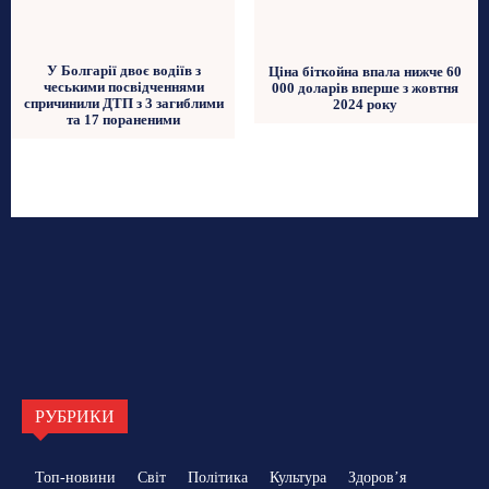
У Болгарії двоє водіїв з
Ціна біткойна впала нижче 60
чеськими посвідченнями
000 доларів вперше з жовтня
спричинили ДТП з 3 загиблими
2024 року
та 17 пораненими
РУБРИКИ
Топ-новини
Світ
Політика
Культура
Здоровʼя