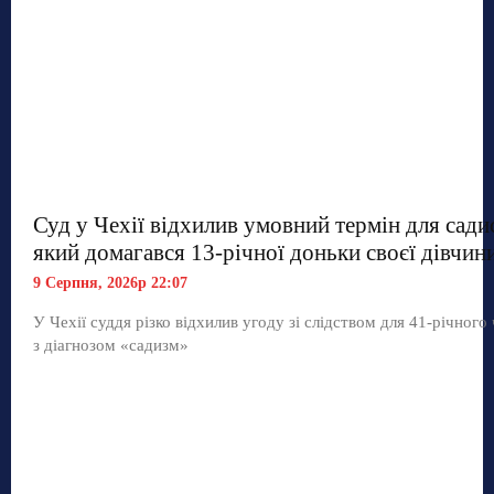
Суд у Чехії відхилив умовний термін для сади
який домагався 13-річної доньки своєї дівчин
9 Серпня, 2026р 22:07
У Чехії суддя різко відхилив угоду зі слідством для 41-річного
з діагнозом «садизм»