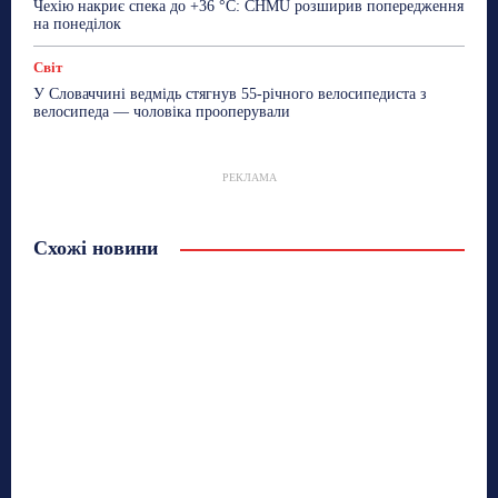
Чехію накриє спека до +36 °C: ČHMÚ розширив попередження
на понеділок
Світ
У Словаччині ведмідь стягнув 55-річного велосипедиста з
велосипеда — чоловіка прооперували
РЕКЛАМА
Схожі новини