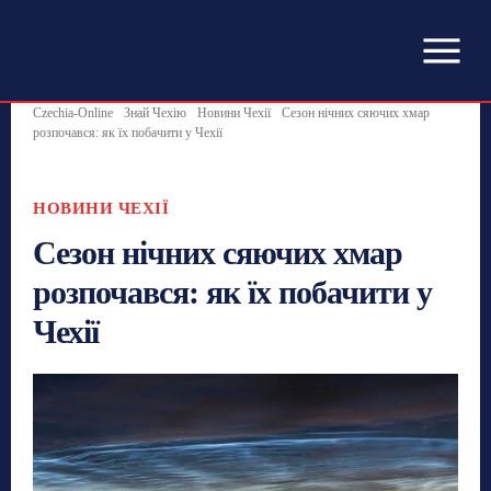
Czechia-Online
Знай Чехію
Новини Чехії
Сезон нічних сяючих хмар
розпочався: як їх побачити у Чехії
НОВИНИ ЧЕХІЇ
Сезон нічних сяючих хмар
розпочався: як їх побачити у
Чехії