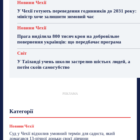
Новини Чехії
У Чехії готують переведення годинників до 2031 року:
міністр хоче залишити зимовий час
Новини Чехії
Прага виділила 800 тисяч крон на добровільне
повернення українців: що передбачає програма
Світ
У Таїланді учень школи застрелив шістьох людей, а
потім скоїв самогубство
РЕКЛАМА
Гастрогід
Життя та гроші
Здоровʼя
Категорії
Знай Чехію
Корисне біженцям
Культура
Лайфстайл
Мандри
Мова
Новини України
Новини Чехії
Освіта
Політика
Поради
Новини Чехії
Робота
Сад та город
Світ
Спорт
Суд у Чехії відхилив умовний термін для садиста, який
ТехноМанія
Топ-новини
Фоторепортаж
домагався 13-річної доньки своєї дівчини