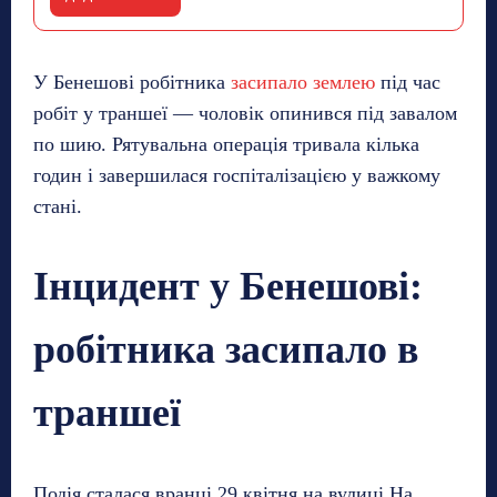
У Бенешові робітника
засипало землею
під час
робіт у траншеї — чоловік опинився під завалом
по шию. Рятувальна операція тривала кілька
годин і завершилася госпіталізацією у важкому
стані.
Інцидент у Бенешові:
робітника засипало в
траншеї
Подія сталася вранці 29 квітня на вулиці На