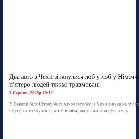
Два авто з Чехії зіткнулися лоб у лоб у Німечч
п’ятеро людей тяжко травмовані
8 Серпня, 2026р 19:12
У Баварії біля Штраубінга мікроавтобус із Чехії виїхав на зуст
смугу та зіткнувся з автомобілем, яким також керував чех