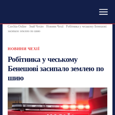
Czechia-Online
Знай Чехію
Новини Чехії
Робітника у чеському Бенешові
засипало землею по шию
НОВИНИ ЧЕХІЇ
Робітника у чеському
Бенешові засипало землею по
шию