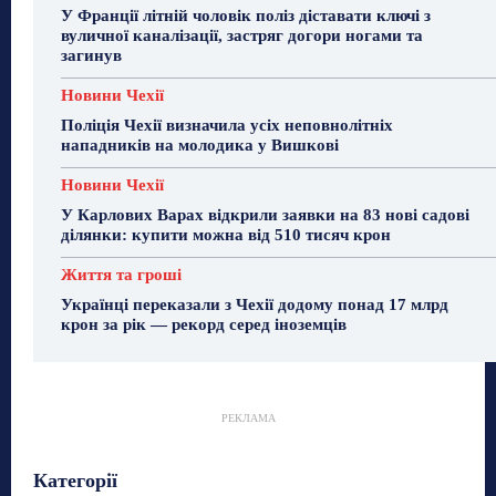
У Франції літній чоловік поліз діставати ключі з
вуличної каналізації, застряг догори ногами та
загинув
Новини Чехії
Поліція Чехії визначила усіх неповнолітніх
нападників на молодика у Вишкові
Новини Чехії
У Карлових Варах відкрили заявки на 83 нові садові
ділянки: купити можна від 510 тисяч крон
Життя та гроші
Українці переказали з Чехії додому понад 17 млрд
крон за рік — рекорд серед іноземців
РЕКЛАМА
Гастрогід
Життя та гроші
Здоровʼя
Категорії
Знай Чехію
Корисне біженцям
Культура