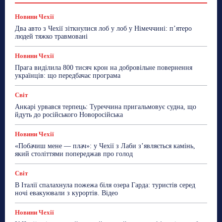
Лайфстайл
Мандри
Мова
Новини України
Новини Чехії
Освіта
Політика
Поради
Новини Чехії
Робота
Сад та город
Світ
Спорт
Два авто з Чехії зіткнулися лоб у лоб у Німеччині: п’ятеро
ТехноМанія
Топ-новини
Фоторепортаж
людей тяжко травмовані
Більше
Новини Чехії
Прага виділила 800 тисяч крон на добровільне повернення
українців: що передбачає програма
Світ
Анкарі урвався терпець: Туреччина пригальмовує судна, що
йдуть до російського Новоросійська
Новини Чехії
«Побачиш мене — плач»: у Чехії з Лаби з’являється камінь,
який століттями попереджав про голод
Світ
В Італії спалахнула пожежа біля озера Гарда: туристів серед
ночі евакуювали з курортів. Відео
Новини Чехії