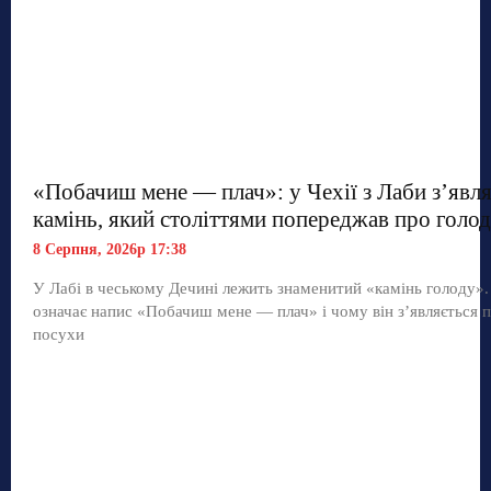
«Побачиш мене — плач»: у Чехії з Лаби з’явл
камінь, який століттями попереджав про голод
8 Серпня, 2026р 17:38
У Лабі в чеському Дечині лежить знаменитий «камінь голоду»
означає напис «Побачиш мене — плач» і чому він з’являється п
посухи