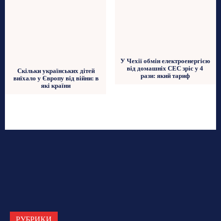
У Чехії обмін електроенергією
від домашніх СЕС зріс у 4
Скільки українських дітей
рази: який тариф
виїхало у Європу від війни: в
які країни
РУБРИКИ