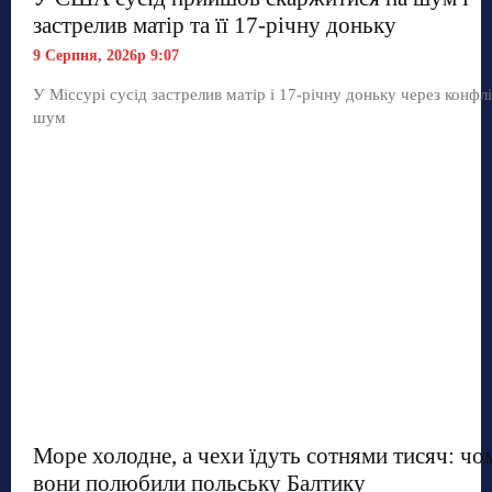
застрелив матір та її 17-річну доньку
9 Серпня, 2026р 9:07
У Міссурі сусід застрелив матір і 17-річну доньку через конфл
шум
Море холодне, а чехи їдуть сотнями тисяч: чо
вони полюбили польську Балтику