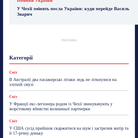
Новини України
У Чехії змінять посла України: куди перейде Василь
Зварич
РЕКЛАМА
Гастрогід
Життя та гроші
Здоровʼя
Категорії
Знай Чехію
Корисне біженцям
Культура
Лайфстайл
Мандри
Мова
Новини України
Новини Чехії
Освіта
Політика
Поради
Світ
Робота
Сад та город
Світ
Спорт
В Австралії два пасажирські літаки ледь не зіткнулися на
ТехноМанія
Топ-новини
Фоторепортаж
злітній смузі
Більше
Світ
У Франції екс-легіонера родом із Чехії звинувачують у
жорстокому вбивстві колишньої партнерки
Світ
У США сусід прийшов скаржитися на шум і застрелив матір та
її 17-річну доньку