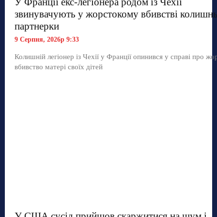
У Франції екс-легіонера родом із Чехії
звинувачують у жорстокому вбивстві колишнь
партнерки
9 Серпня, 2026р 9:33
Колишній легіонер із Чехії у Франції опинився у справі про жо
вбивство матері своїх дітей
У США сусід прийшов скаржитися на шум і