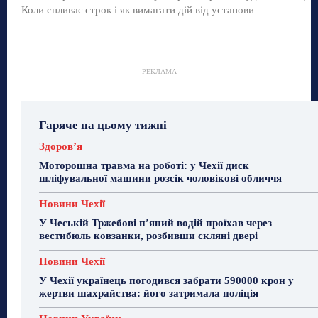
Коли спливає строк і як вимагати дій від установи
РЕКЛАМА
Гаряче на цьому тижні
Здоровʼя
Моторошна травма на роботі: у Чехії диск
шліфувальної машини розсік чоловікові обличчя
Новини Чехії
У Чеській Тржебові п’яний водій проїхав через
вестибюль ковзанки, розбивши скляні двері
Новини Чехії
У Чехії українець погодився забрати 590000 крон у
жертви шахрайства: його затримала поліція