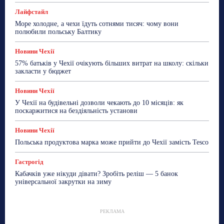
Лайфстайл
Море холодне, а чехи їдуть сотнями тисяч: чому вони
полюбили польську Балтику
Новини Чехії
57% батьків у Чехії очікують більших витрат на школу: скільки
закласти у бюджет
Новини Чехії
У Чехії на будівельні дозволи чекають до 10 місяців: як
поскаржитися на бездіяльність установи
Новини Чехії
Польська продуктова марка може прийти до Чехії замість Tesco
Гастрогід
Кабачків уже нікуди дівати? Зробіть реліш — 5 банок
універсальної закрутки на зиму
РЕКЛАМА