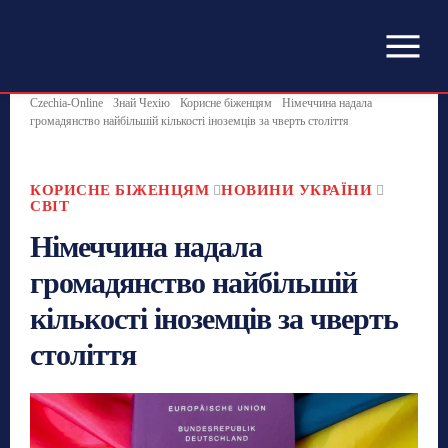
Czechia-Online
Знай Чехію
Корисне біженцям
Німеччина надала
громадянство найбільшій кількості іноземців за чверть століття
КОРИСНЕ БІЖЕНЦЯМ
НОВИНИ УКРАЇНИ
СВІТ
Німеччина надала
громадянство найбільшій
кількості іноземців за чверть
століття