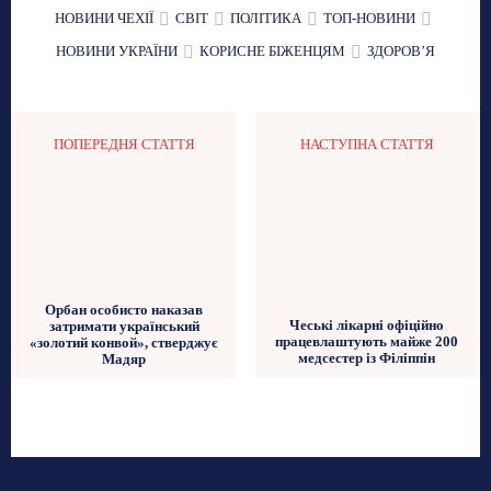
НОВИНИ ЧЕХІЇ
СВІТ
ПОЛІТИКА
ТОП-НОВИНИ
НОВИНИ УКРАЇНИ
КОРИСНЕ БІЖЕНЦЯМ
ЗДОРОВʼЯ
ПОПЕРЕДНЯ СТАТТЯ
НАСТУПНА СТАТТЯ
Орбан особисто наказав
Чеські лікарні офіційно
затримати український
працевлаштують майже 200
«золотий конвой», стверджує
медсестер із Філіппін
Мадяр