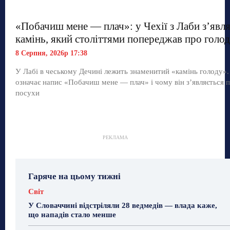
«Побачиш мене — плач»: у Чехії з Лаби з’явл
камінь, який століттями попереджав про голод
8 Серпня, 2026р 17:38
У Лабі в чеському Дечині лежить знаменитий «камінь голоду»
означає напис «Побачиш мене — плач» і чому він з’являється п
посухи
РЕКЛАМА
Гаряче на цьому тижні
Світ
У Словаччині відстріляли 28 ведмедів — влада каже,
що нападів стало менше