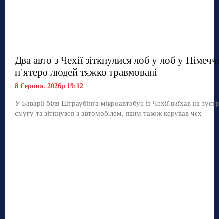
Два авто з Чехії зіткнулися лоб у лоб у Німечч
п’ятеро людей тяжко травмовані
8 Серпня, 2026р 19:12
У Баварії біля Штраубінга мікроавтобус із Чехії виїхав на зуст
смугу та зіткнувся з автомобілем, яким також керував чех