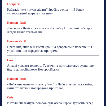
Гастрогід
Більше
Кабачків уже нікуди дівати? Зробіть реліш — 5 банок
універсальної закрутки на зиму
Новини Чехії
Два авто з Чехії зіткнулися лоб у лоб у Німеччині: п’ятеро
людей тяжко травмовані
Новини Чехії
Прага виділила 800 тисяч крон на добровільне повернення
українців: що передбачає програма
Світ
Анкарі урвався терпець: Туреччина пригальмовує судна, що
йдуть до російського Новоросійська
Новини Чехії
«Побачиш мене — плач»: у Чехії з Лаби з’являється камінь,
який століттями попереджав про голод
Світ
В Італії спалахнула пожежа біля озера Гарда: туристів серед