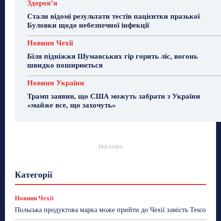
Здоровʼя
Стали відомі результати тестів пацієнтки празької
Буловки щодо небезпечної інфекції
Новини Чехії
Біля підніжжя Шумавських гір горить ліс, вогонь
швидко поширюється
Новини України
Трамп заявив, що США можуть забрати з України
«майже все, що захочуть»
РЕКЛАМА
Гастрогід
Життя та гроші
Здоровʼя
Категорії
Знай Чехію
Корисне біженцям
Культура
Лайфстайл
Мандри
Мова
Новини України
Новини Чехії
Освіта
Політика
Поради
Новини Чехії
Робота
Сад та город
Світ
Спорт
Польська продуктова марка може прийти до Чехії замість Tesco
ТехноМанія
Топ-новини
Фоторепортаж