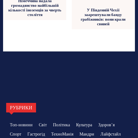
Німеччина надала
громадянство найбільшій
кількості іноземців за чверть
У Південній Чехії
століття
заарештували банду
грабіжників: вони крали
свиней
РУБРИКИ
Топ-новини
Світ
Політика
Культура
Здоровʼя
Спорт
Гастрогід
ТехноМанія
Мандри
Лайфстайл