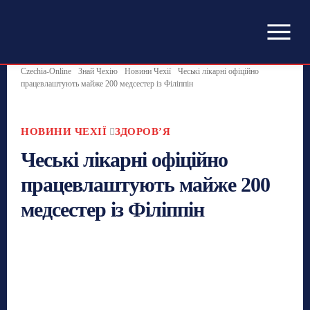
Czechia-Online
Знай Чехію
Новини Чехії
Чеські лікарні офіційно
працевлаштують майже 200 медсестер із Філіппін
НОВИНИ ЧЕХІЇ
ЗДОРОВʼЯ
Чеські лікарні офіційно
працевлаштують майже 200
медсестер із Філіппін