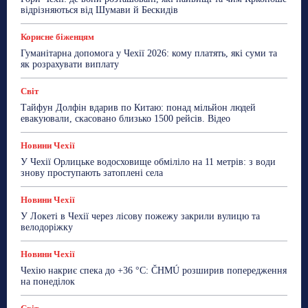
відрізняються від Шумави й Бескидів
Корисне біженцям
Гуманітарна допомога у Чехії 2026: кому платять, які суми та
як розрахувати виплату
Світ
Тайфун Долфін вдарив по Китаю: понад мільйон людей
евакуювали, скасовано близько 1500 рейсів. Відео
Новини Чехії
У Чехії Орлицьке водосховище обміліло на 11 метрів: з води
знову проступають затоплені села
Новини Чехії
У Локеті в Чехії через лісову пожежу закрили вулицю та
велодоріжку
Новини Чехії
Чехію накриє спека до +36 °C: ČHMÚ розширив попередження
на понеділок