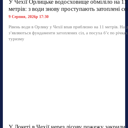
У Чехії Орлицьке водосховище обміліло на 11
метрів: з води знову проступають затоплені се
9 Серпня, 2026р 17:30
Рівень води в Орлику у Чехії впав приблизно на 11 метрів. На д
з’являються фундаменти затоплених сіл, а посуха б’є по річках
туризму
У Локеті в Чехії через лісову пожежу закрили