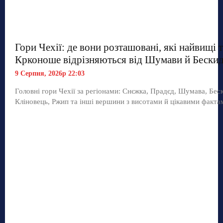
Гори Чехії: де вони розташовані, які найвищі 
Крконоше відрізняються від Шумави й Бескид
9 Серпня, 2026р 22:03
Головні гори Чехії за регіонами: Снєжка, Прадєд, Шумава, Бес
Кліновець, Ржип та інші вершини з висотами й цікавими факта