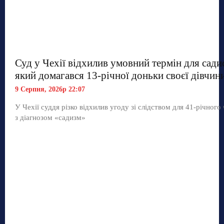
Суд у Чехії відхилив умовний термін для сади
який домагався 13-річної доньки своєї дівчин
9 Серпня, 2026р 22:07
У Чехії суддя різко відхилив угоду зі слідством для 41-річного
з діагнозом «садизм»