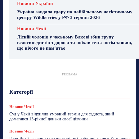
Новини України
Україна завдала удару по найбільшому логістичному
центру Wildberries у РФ 3 серпня 2026
Новини Чехії
Літній чоловік у чеському Влкові збив групу
велосипедистів з дороги та поїхав геть: потім заявив,
що нічого не пам’ятає
РЕКЛАМА
Гастрогід
Життя та гроші
Здоровʼя
Категорії
Знай Чехію
Корисне біженцям
Культура
Лайфстайл
Мандри
Мова
Новини України
Новини Чехії
Освіта
Політика
Поради
Новини Чехії
Робота
Сад та город
Світ
Спорт
Суд у Чехії відхилив умовний термін для садиста, який
ТехноМанія
Топ-новини
Фоторепортаж
домагався 13-річної доньки своєї дівчини
Більше
Новини Чехії
Гори Чехії: де вони розташовані, які найвищі та чим Крконоше