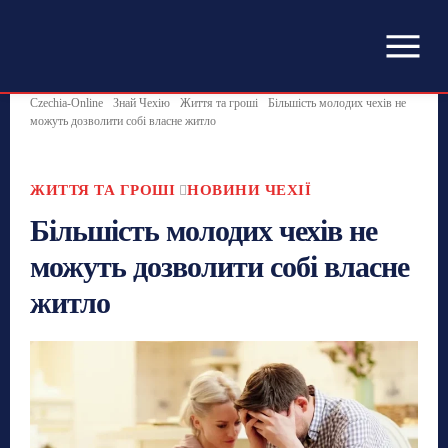
Czechia-Online
Знай Чехію
Життя та гроші
Більшість молодих чехів не
можуть дозволити собі власне житло
ЖИТТЯ ТА ГРОШІ
НОВИНИ ЧЕХІЇ
Більшість молодих чехів не
можуть дозволити собі власне
житло