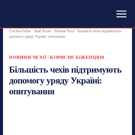
Czechia-Online
Знай Чехію
Новини Чехії
Більшість чехів підтримують
допомогу уряду Україні: опитування
НОВИНИ ЧЕХІЇ
КОРИСНЕ БІЖЕНЦЯМ
Більшість чехів підтримують
допомогу уряду Україні:
опитування