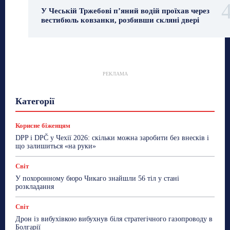
У Чеській Тржебові п’яний водій проїхав через
вестибюль ковзанки, розбивши скляні двері
РЕКЛАМА
Гастрогід
Життя та гроші
Здоровʼя
Категорії
Знай Чехію
Корисне біженцям
Культура
Лайфстайл
Мандри
Мова
Новини України
Новини Чехії
Освіта
Політика
Поради
Корисне біженцям
Робота
Сад та город
Світ
Спорт
DPP і DPČ у Чехії 2026: скільки можна заробити без внесків і
ТехноМанія
Топ-новини
Фоторепортаж
що залишиться «на руки»
Більше
Світ
У похоронному бюро Чикаго знайшли 56 тіл у стані
розкладання
Світ
Дрон із вибухівкою вибухнув біля стратегічного газопроводу в
Болгарії