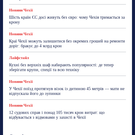
Новини Чехії
Шість країн ЄС досі живуть без євро: чому Чехія тримається за
крону
Новини Чехії
Краї Чехії можуть залишитися без окремих грошей на ремонти
доріг: бракує до 4 млрд крон
Лайфстайл
Кухні без верхніх шаф набирають популярності: де тепер
зберігати крупи, спеції та всю техніку
Новини Чехії
У Чехії поїзд протягнув візок із дитиною 45 метрів — мати не
відпускала його до зупинки
Новини Чехії
12 судових справ і понад 105 тисяч крон витрат: що
відбувається з відмовами у захисті в Чехії