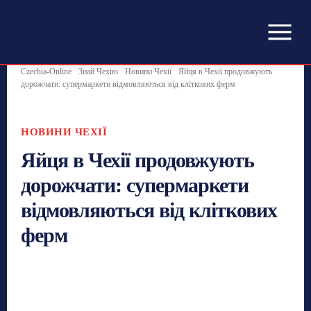
Czechia-Online
Знай Чехію
Новини Чехії
Яйця в Чехії продовжують
дорожчати: супермаркети відмовляються від кліткових ферм
НОВИНИ ЧЕХІЇ
Яйця в Чехії продовжують
дорожчати: супермаркети
відмовляються від кліткових
ферм