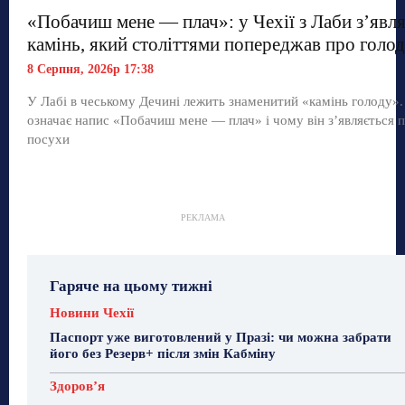
«Побачиш мене — плач»: у Чехії з Лаби з’явл
камінь, який століттями попереджав про голод
8 Серпня, 2026р 17:38
У Лабі в чеському Дечині лежить знаменитий «камінь голоду»
означає напис «Побачиш мене — плач» і чому він з’являється п
посухи
РЕКЛАМА
Гаряче на цьому тижні
Новини Чехії
Паспорт уже виготовлений у Празі: чи можна забрати
його без Резерв+ після змін Кабміну
Здоровʼя