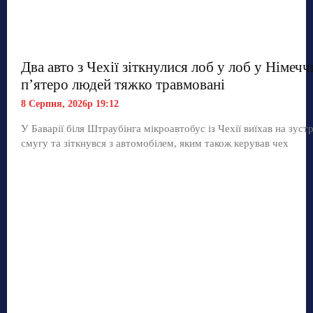
Два авто з Чехії зіткнулися лоб у лоб у Німечч
п’ятеро людей тяжко травмовані
8 Серпня, 2026р 19:12
У Баварії біля Штраубінга мікроавтобус із Чехії виїхав на зуст
смугу та зіткнувся з автомобілем, яким також керував чех