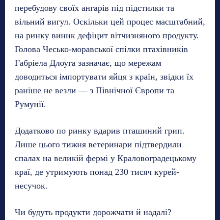
перебудову своїх ангарів під підстилки та
вільний вигул. Оскільки цей процес масштабний,
на ринку виник дефіцит вітчизняного продукту.
Голова Чесько-моравської спілки птахівників
Габріела Длоуга зазначає, що мережам
доводиться імпортувати яйця з країн, звідки їх
раніше не везли — з Північної Європи та
Румунії.
Додатково по ринку вдарив пташиний грип.
Лише цього тижня ветеринари підтвердили
спалах на великій фермі у Краловоградецькому
краї, де утримують понад 230 тисяч курей-
несучок.
Чи будуть продукти дорожчати й надалі?