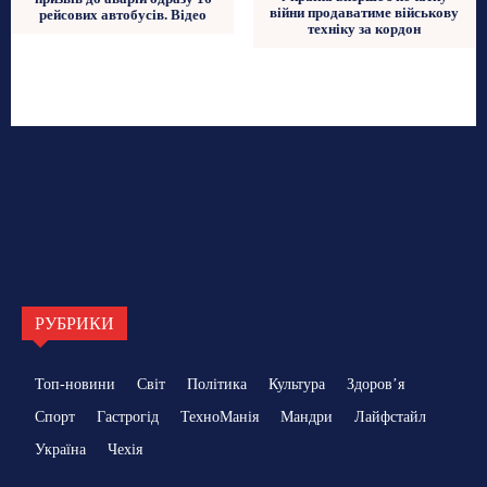
війни продаватиме військову
рейсових автобусів. Відео
техніку за кордон
РУБРИКИ
Топ-новини
Світ
Політика
Культура
Здоровʼя
Спорт
Гастрогід
ТехноМанія
Мандри
Лайфстайл
Україна
Чехія