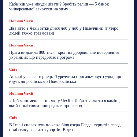
Кабачків уже нікуди дівати? Зробіть реліш — 5 банок
універсальної закрутки на зиму
Новини Чехії
Два авто з Чехії зіткнулися лоб у лоб у Німеччині: п’ятеро
людей тяжко травмовані
Новини Чехії
Прага виділила 800 тисяч крон на добровільне повернення
українців: що передбачає програма
Світ
Анкарі урвався терпець: Туреччина пригальмовує судна, що
йдуть до російського Новоросійська
Новини Чехії
«Побачиш мене — плач»: у Чехії з Лаби з’являється камінь,
який століттями попереджав про голод
Світ
В Італії спалахнула пожежа біля озера Гарда: туристів серед
ночі евакуювали з курортів. Відео