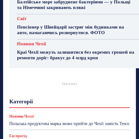
Балтійське море забруднене бактеріями — у Польщі
та Німеччині закривають пляжі
Світ
Пенсіонер у Швейцарії застряг між будинками на
авто, намагаючись розвернутися. ФОТО
Новини Чехії
Краї Чехії можуть залишитися без окремих грошей на
ремонти доріг: бракує до 4 млрд крон
РЕКЛАМА
Гастрогід
Життя та гроші
Здоровʼя
Категорії
Знай Чехію
Корисне біженцям
Культура
Лайфстайл
Мандри
Мова
Новини України
Новини Чехії
Освіта
Політика
Поради
Новини Чехії
Робота
Сад та город
Світ
Спорт
Польська продуктова марка може прийти до Чехії замість Tesco
ТехноМанія
Топ-новини
Фоторепортаж
Гастрогід
Більше