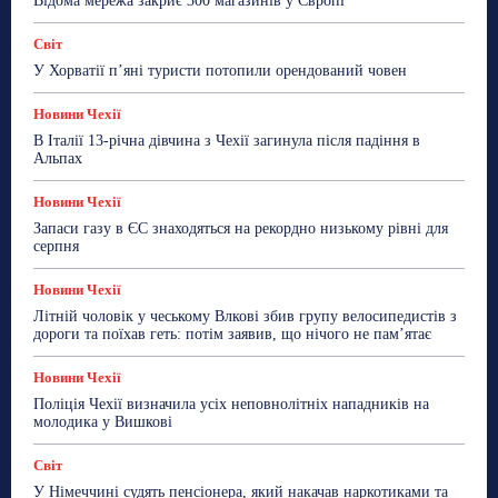
Відома мережа закриє 300 магазинів у Європі
Світ
У Хорватії пʼяні туристи потопили орендований човен
Новини Чехії
В Італії 13-річна дівчина з Чехії загинула після падіння в
Альпах
Новини Чехії
Запаси газу в ЄС знаходяться на рекордно низькому рівні для
серпня
Новини Чехії
Літній чоловік у чеському Влкові збив групу велосипедистів з
дороги та поїхав геть: потім заявив, що нічого не пам’ятає
Новини Чехії
Поліція Чехії визначила усіх неповнолітніх нападників на
молодика у Вишкові
Світ
У Німеччині судять пенсіонера, який накачав наркотиками та