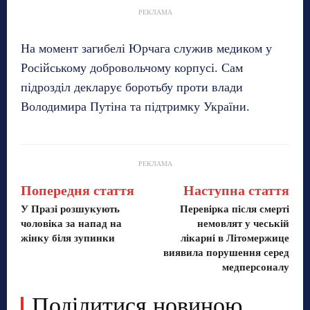
РЕКЛАМА
На момент загибелі Юрчага служив медиком у
Російському добровольчому корпусі. Сам
підрозділ декларує боротьбу проти влади
Володимира Путіна та підтримку України.
РЕКЛАМА
Попередня стаття
Наступна стаття
У Празі розшукують
Перевірка після смерті
чоловіка за напад на
немовлят у чеській
жінку біля зупинки
лікарні в Літомержице
виявила порушення серед
медперсоналу
Поділитися новиною