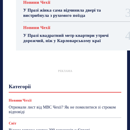
Новини Чехії
У Празі жінка сама відчинила двері та
вистрибнула з рухомого поїзда
Новини Чехії
У Празі квадратний метр квартири утричі
дорожчий, ніж у Карловарському краї
РЕКЛАМА
Гастрогід
Життя та гроші
Здоровʼя
Категорії
Знай Чехію
Корисне біженцям
Культура
Лайфстайл
Мандри
Мова
Новини України
Новини Чехії
Освіта
Політика
Поради
Новини Чехії
Робота
Сад та город
Світ
Спорт
Отримали лист від МВС Чехії? Як не помилитися зі строком
ТехноМанія
Топ-новини
Фоторепортаж
відповіді
Більше
Світ