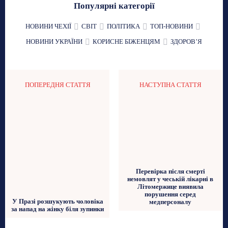
Популярні категорії
НОВИНИ ЧЕХІЇ
СВІТ
ПОЛІТИКА
ТОП-НОВИНИ
НОВИНИ УКРАЇНИ
КОРИСНЕ БІЖЕНЦЯМ
ЗДОРОВʼЯ
ПОПЕРЕДНЯ СТАТТЯ
НАСТУПНА СТАТТЯ
Перевірка після смерті
немовлят у чеській лікарні в
Літомержице виявила
порушення серед
У Празі розшукують чоловіка
медперсоналу
за напад на жінку біля зупинки