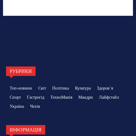
РУБРИКИ
Топ-новини
Світ
Політика
Культура
Здоровʼя
Спорт
Гастрогід
ТехноМанія
Мандри
Лайфстайл
Україна
Чехія
ІНФОРМАЦІЯ