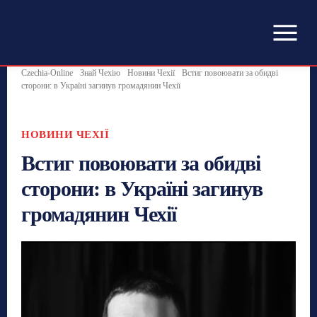
Czechia-Online
Знай Чехію
Новини Чехії
Встиг повоювати за обидві
сторони: в Україні загинув громадянин Чехії
НОВИНИ ЧЕХІЇ
Встиг повоювати за обидві
сторони: в Україні загинув
громадянин Чехії