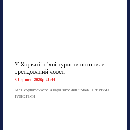
У Хорватії пʼяні туристи потопили
орендований човен
6 Серпня, 2026р 21:44
Біля хорватського Хвара затонув човен із п’ятьма
туристами