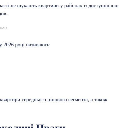
йчастіше шукають квартири у районах із доступнішою
дов.
ЛАМА
у 2026 році називають:
квартири середнього цінового сегмента, а також
околиці Праги