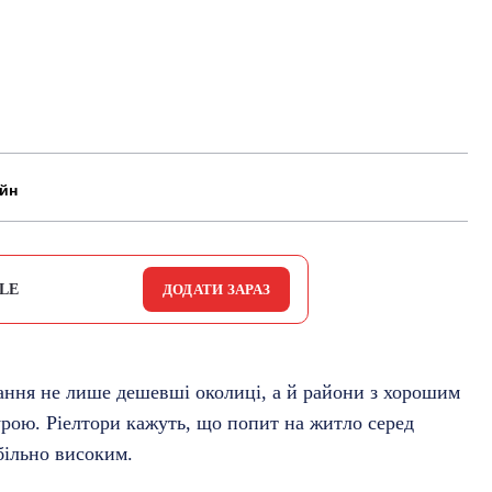
айн
LE
ДОДАТИ ЗАРАЗ
ання не лише дешевші околиці, а й райони з хорошим
рою. Ріелтори кажуть, що попит на житло серед
більно високим.