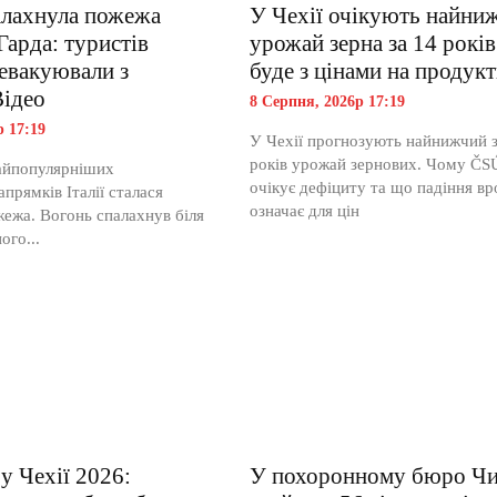
палахнула пожежа
У Чехії очікують найни
Гарда: туристів
урожай зерна за 14 рокі
 евакуювали з
буде з цінами на продук
Відео
8 Серпня, 2026р 17:19
р 17:19
У Чехії прогнозують найнижчий з
років урожай зернових. Чому ČS
айпопулярніших
очікує дефіциту та що падіння в
прямків Італії сталася
означає для цін
ежа. Вогонь спалахнув біля
ого...
у Чехії 2026:
У похоронному бюро Чи