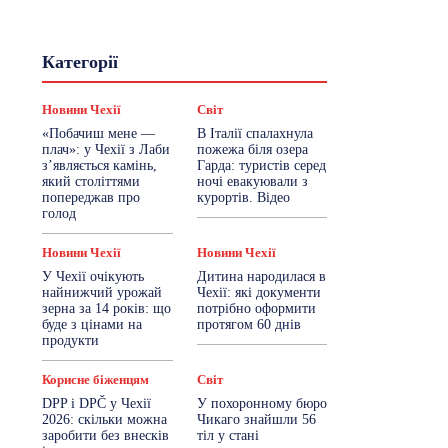
Гастрогід
Життя та гроші
Категорії
Здоровʼя
Знай Чехію
Корисне біженцям
Культура
Лайфстайл
Мандри
Мова
Новини Чехії
Світ
Новини України
Новини Чехії
«Побачиш мене —
В Італії спалахнула
Освіта
Політика
Поради
плач»: у Чехії з Лаби
пожежа біля озера
Робота
Сад та город
Світ
з’являється камінь,
Гарда: туристів серед
Спорт
ТехноМанія
Топ-новини
який століттями
ночі евакуювали з
Фоторепортаж
попереджав про
курортів. Відео
голод
Більше
Новини Чехії
Новини Чехії
У Чехії очікують
Дитина народилася в
найнижчий урожай
Чехії: які документи
зерна за 14 років: що
потрібно оформити
буде з цінами на
протягом 60 днів
продукти
Корисне біженцям
Світ
DPP і DPČ у Чехії
У похоронному бюро
2026: скільки можна
Чикаго знайшли 56
заробити без внесків
тіл у стані