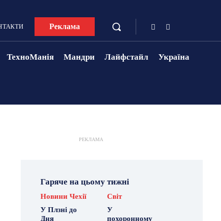
Реклама
НТАКТИ
ТехноМанія
Мандри
Лайфстайл
Україна
РЕКЛАМА
Гаряче на цьому тижні
Новини Чехії
Світ
У Плзні до
У
Дня
похоронному