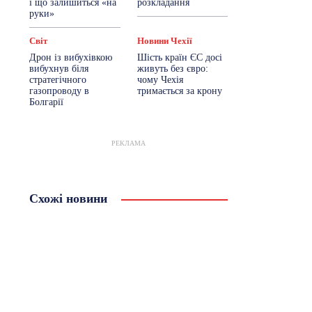
і що залишиться «на
розкладання
руки»
Світ
Новини Чехії
Дрон із вибухівкою
Шість країн ЄС досі
вибухнув біля
живуть без євро:
стратегічного
чому Чехія
газопроводу в
тримається за крону
Болгарії
РЕКЛАМА
Схожі новини