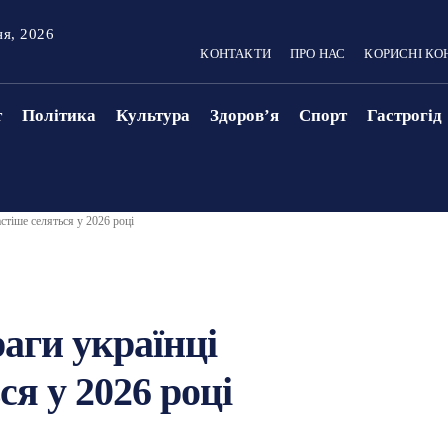
ня, 2026
КОНТАКТИ
ПРО НАС
КОРИСНІ КО
т
Політика
Культура
Здоровʼя
Спорт
Гастрогід
стіше селяться у 2026 році
аги українці
я у 2026 році