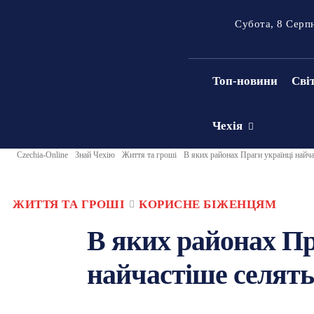
Субота, 8 Серп
Топ-новини
Сві
Чехія
Czechia-Online
Знай Чехію
Життя та гроші
В яких районах Праги українці найча
ЖИТТЯ ТА ГРОШІ
КОРИСНЕ БІЖЕНЦЯМ
В яких районах Пр
найчастіше селятьс