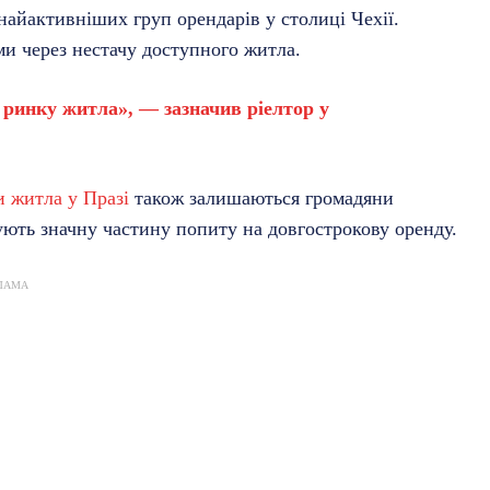
найактивніших груп орендарів у столиці Чехії.
ми через нестачу доступного житла.
а ринку житла», — зазначив ріелтор у
 житла у Празі
також залишаються громадяни
мують значну частину попиту на довгострокову оренду.
ЛАМА