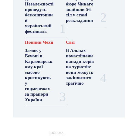
Незалежності
бюро Чикаго
проведуть
знайшли 56
безкоштовни
тіл у стані
й
розкладання
український
фестиваль
Новини Чехії
Світ
Замок у
В Альпах
Бечові в
почастішали
Карловарськ
напади корів
ому краї
на туристів:
масово
вони можуть
критикують
закінчитися
у
трагічно
соцмережах
за прапори
України
РЕКЛАМА