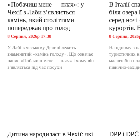
«Побачиш мене — плач»: у
В Італії с
Чехії з Лаби з’являється
біля озера 
камінь, який століттями
серед ночі
попереджав про голод
курортів. 
8 Серпня, 2026р 17:38
8 Серпня, 2026
У Лабі в чеському Дечині лежить
На одному з н
знаменитий «камінь голоду». Що означає
туристичних на
напис «Побачиш мене — плач» і чому він
масштабна пож
з’являється під час посухи
північно-західн
Дитина народилася в Чехії: які
DPP і DPČ 