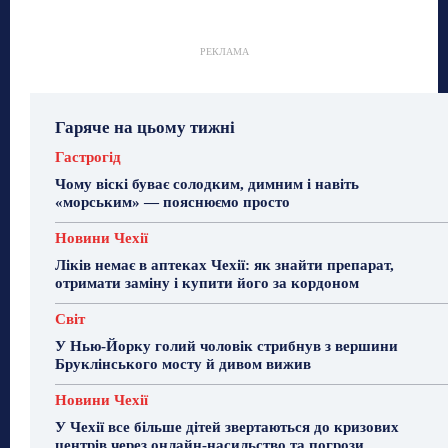
РЕКЛАМА
Гаряче на цьому тижні
Гастрогід
Чому віскі буває солодким, димним і навіть
«морським» — пояснюємо просто
Новини Чехії
Ліків немає в аптеках Чехії: як знайти препарат,
отримати заміну і купити його за кордоном
Світ
У Нью-Йорку голий чоловік стрибнув з вершини
Бруклінського мосту й дивом вижив
Новини Чехії
У Чехії все більше дітей звертаються до кризових
центрів через онлайн-насильство та погрози