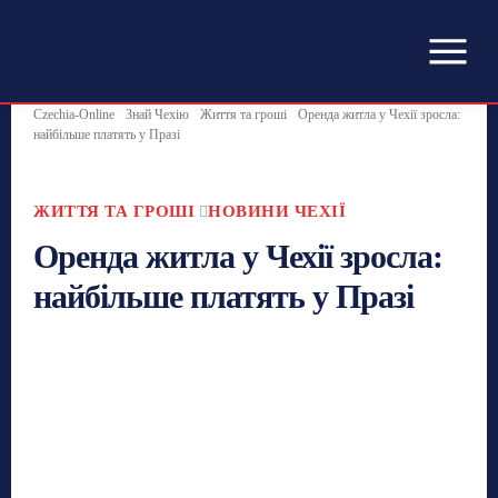
Czechia-Online
Знай Чехію
Життя та гроші
Оренда житла у Чехії зросла:
найбільше платять у Празі
ЖИТТЯ ТА ГРОШІ
НОВИНИ ЧЕХІЇ
Оренда житла у Чехії зросла:
найбільше платять у Празі