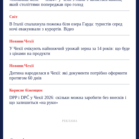
який століттями попереджав про голод
Світ
В Італії спалахнула пожежа біля озера Гарда: туристів серед
ночі евакуювали з курортів. Відео
Новини Чехії
У Чехії очікують найнижчий урожай зерна за 14 років: що буде
з цінами на продукти
Новини Чехії
Дитина народилася в Чехії: які документи потрібно оформити
протягом 60 днів
Корисне біженцям
DPP і DPČ у Чехії 2026: скільки можна заробити без внесків і
що залишиться «на руки»
РЕКЛАМА