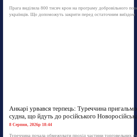
Прага виділила 800 тисяч крон на програму добровільного по
українців. Що допоможуть закрити перед остаточним виїздом
Анкарі урвався терпець: Туреччина пригальмо
судна, що йдуть до російського Новоросійськ
8 Серпня, 2026р 18:44
Туреччина почала обмежувати прохід частини торговельних с