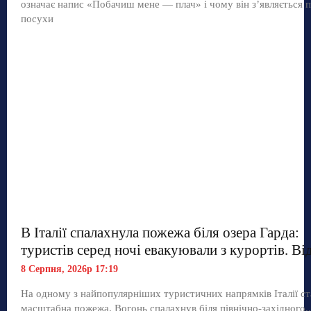
означає напис «Побачиш мене — плач» і чому він з’являється п
посухи
В Італії спалахнула пожежа біля озера Гарда:
туристів серед ночі евакуювали з курортів. Ві
8 Серпня, 2026р 17:19
На одному з найпопулярніших туристичних напрямків Італії ст
масштабна пожежа. Вогонь спалахнув біля північно-західного..