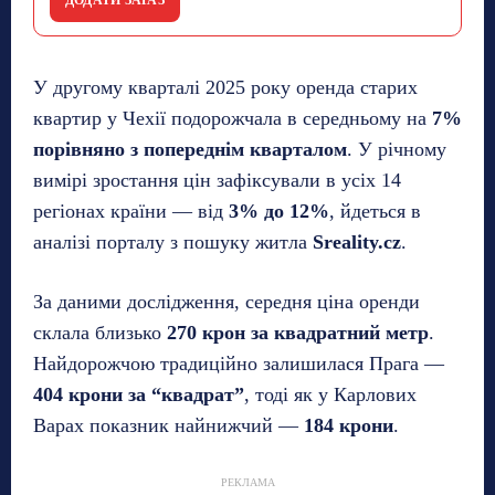
У другому кварталі 2025 року оренда старих
квартир у Чехії подорожчала в середньому на
7%
порівняно з попереднім кварталом
. У річному
вимірі зростання цін зафіксували в усіх 14
регіонах країни — від
3% до 12%
, йдеться в
аналізі порталу з пошуку житла
Sreality.cz
.
За даними дослідження, середня ціна оренди
склала близько
270 крон за квадратний метр
.
Найдорожчою традиційно залишилася Прага —
404 крони за “квадрат”
, тоді як у Карлових
Варах показник найнижчий —
184 крони
.
РЕКЛАМА