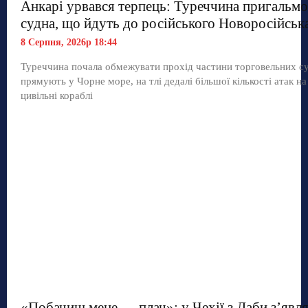
Анкарі урвався терпець: Туреччина пригальмо
судна, що йдуть до російського Новоросійськ
8 Серпня, 2026р 18:44
Туреччина почала обмежувати прохід частини торговельних с
прямують у Чорне море, на тлі дедалі більшої кількості атак на
цивільні кораблі
«Побачиш мене — плач»: у Чехії з Лаби з’явл