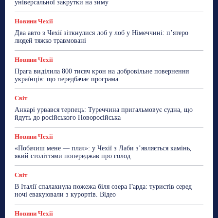
універсальної закрутки на зиму
Новини Чехії
Два авто з Чехії зіткнулися лоб у лоб у Німеччині: п’ятеро
людей тяжко травмовані
Новини Чехії
Прага виділила 800 тисяч крон на добровільне повернення
українців: що передбачає програма
Світ
Анкарі урвався терпець: Туреччина пригальмовує судна, що
йдуть до російського Новоросійська
Новини Чехії
«Побачиш мене — плач»: у Чехії з Лаби з’являється камінь,
який століттями попереджав про голод
Світ
В Італії спалахнула пожежа біля озера Гарда: туристів серед
ночі евакуювали з курортів. Відео
Новини Чехії