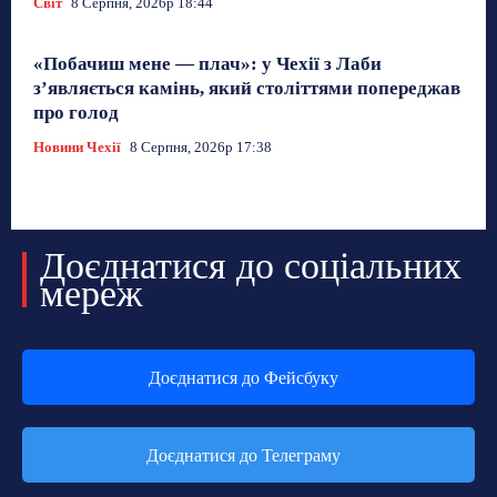
Світ
8 Серпня, 2026р 18:44
«Побачиш мене — плач»: у Чехії з Лаби
з’являється камінь, який століттями попереджав
про голод
Новини Чехії
8 Серпня, 2026р 17:38
Доєднатися до соціальних
мереж
Доєднатися до Фейсбуку
Доєднатися до Телеграму