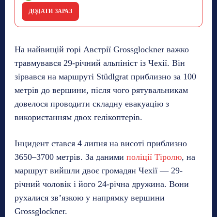
ДОДАТИ ЗАРАЗ
На найвищій горі Австрії Grossglockner важко
травмувався 29-річний альпініст із Чехії. Він
зірвався на маршруті Stüdlgrat приблизно за 100
метрів до вершини, після чого рятувальникам
довелося проводити складну евакуацію з
використанням двох гелікоптерів.
Інцидент стався 4 липня на висоті приблизно
3650–3700 метрів. За даними
поліції Тіролю
, на
маршрут вийшли двоє громадян Чехії — 29-
річний чоловік і його 24-річна дружина. Вони
рухалися зв’язкою у напрямку вершини
Grossglockner.