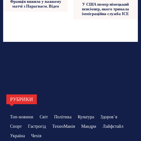
Франція вижила у важкому
У США помер німецький
матчі з Парагваєм. Відео
пенсіонер, якого тримала
імміграційна служба ICE
РУБРИКИ
Топ-новини
Світ
Політика
Культура
Здоровʼя
Спорт
Гастрогід
ТехноМанія
Мандри
Лайфстайл
Україна
Чехія