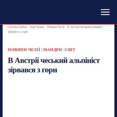
Czechia-Online
Знай Чехію
Новини Чехії
В Австрії чеський альпініст
зірвався з гори
НОВИНИ ЧЕХІЇ
МАНДРИ
СВІТ
В Австрії чеський альпініст
зірвався з гори