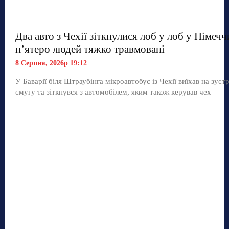
Два авто з Чехії зіткнулися лоб у лоб у Німечч
п’ятеро людей тяжко травмовані
8 Серпня, 2026р 19:12
У Баварії біля Штраубінга мікроавтобус із Чехії виїхав на зуст
смугу та зіткнувся з автомобілем, яким також керував чех