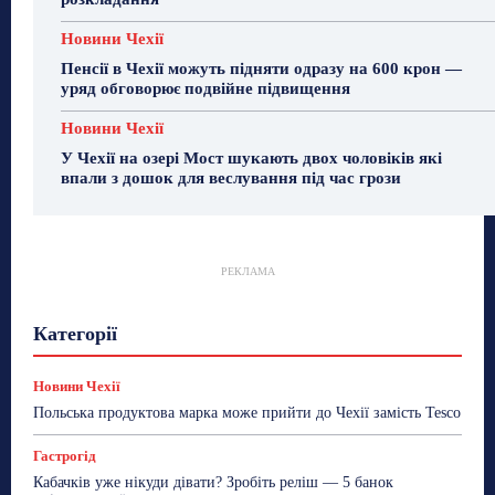
Новини Чехії
Пенсії в Чехії можуть підняти одразу на 600 крон —
уряд обговорює подвійне підвищення
Новини Чехії
У Чехії на озері Мост шукають двох чоловіків які
впали з дошок для веслування під час грози
РЕКЛАМА
Гастрогід
Життя та гроші
Здоровʼя
Категорії
Знай Чехію
Корисне біженцям
Культура
Лайфстайл
Мандри
Мова
Новини України
Новини Чехії
Освіта
Політика
Поради
Новини Чехії
Робота
Сад та город
Світ
Спорт
Польська продуктова марка може прийти до Чехії замість Tesco
ТехноМанія
Топ-новини
Фоторепортаж
Гастрогід
Більше
Кабачків уже нікуди дівати? Зробіть реліш — 5 банок