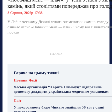
камінь, який століттями попереджав про голод
8 Серпня, 2026р 17:38
У Лабі в чеському Дечині лежить знаменитий «камінь голоду»
означає напис «Побачиш мене — плач» і чому він з’являється п
посухи
РЕКЛАМА
Гаряче на цьому тижні
Новини Чехії
Чеська організація “Харита Оломоуц” відправила
допомогу двадцяти українським медичним установам
Світ
У похоронному бюро Чикаго знайшли 56 тіл у стані
розкладання