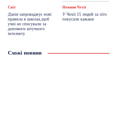
Світ
Новини Чехії
Данія запроваджує нові
У Чехії 15 людей за літо
правила в школах,щоб
покусали кажани
учні не списували за
допомоги штучного
інтелекту
Схожі новини