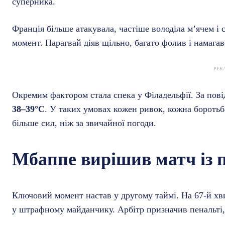
суперника.
Франція більше атакувала, частіше володіла м’ячем і 
момент. Парагвай діяв щільно, багато фолив і намага
РЕК
Окремим фактором стала спека у Філадельфії. За пові
38–39°C
. У таких умовах кожен ривок, кожна бороть
більше сил, ніж за звичайної погоди.
Мбаппе вирішив матч із 
Ключовий момент настав у другому таймі. На 67-й хв
у штрафному майданчику. Арбітр призначив пенальті,