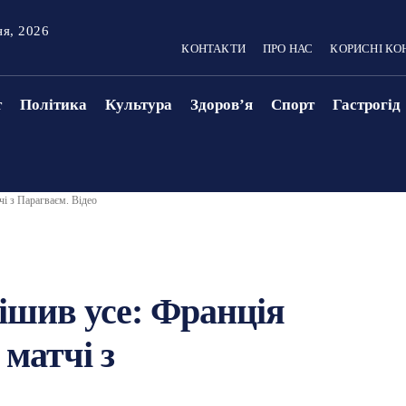
ня, 2026
КОНТАКТИ
ПРО НАС
КОРИСНІ КО
т
Політика
Культура
Здоровʼя
Спорт
Гастрогід
і з Парагваєм. Відео
ішив усе: Франція
матчі з