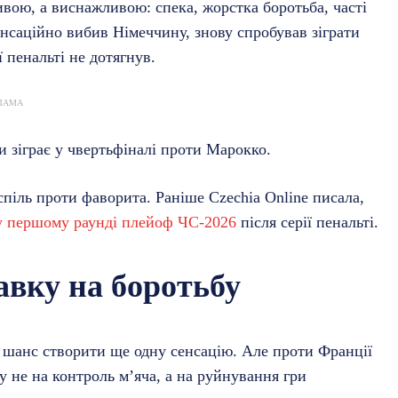
сивою, а виснажливою: спека, жорстка боротьба, часті
енсаційно вибив Німеччину, знову спробував зіграти
 пенальті не дотягнув.
ЛАМА
ги зіграє у чвертьфіналі проти Марокко.
піль проти фаворита. Раніше Czechia Online писала,
 у першому раунді плейоф ЧС-2026
після серії пенальті.
авку на боротьбу
 шанс створити ще одну сенсацію. Але проти Франції
 не на контроль м’яча, а на руйнування гри