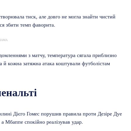
створювала тиск, але довго не могла знайти чистий
вся збити темп фаворита.
ЛАМА
домленнями з матчу, температура сягала приблизно
ба й кожна затяжна атака коштували футболістам
пенальті
илині Дієго Гомес порушив правила проти Дезіре Дуе
 а Мбаппе спокійно реалізував удар.