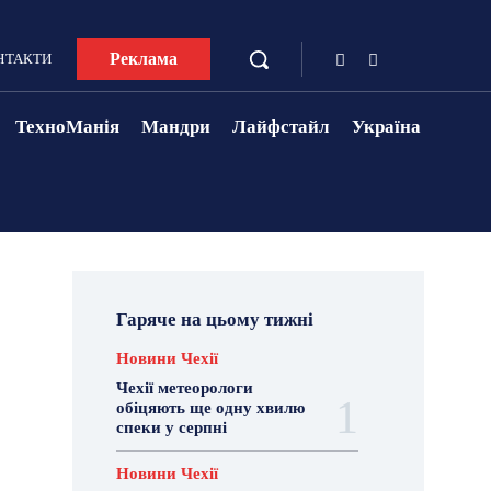
Реклама
НТАКТИ
ТехноМанія
Мандри
Лайфстайл
Україна
Гаряче на цьому тижні
Новини Чехії
Чехії метеорологи
обіцяють ще одну хвилю
спеки у серпні
Новини Чехії