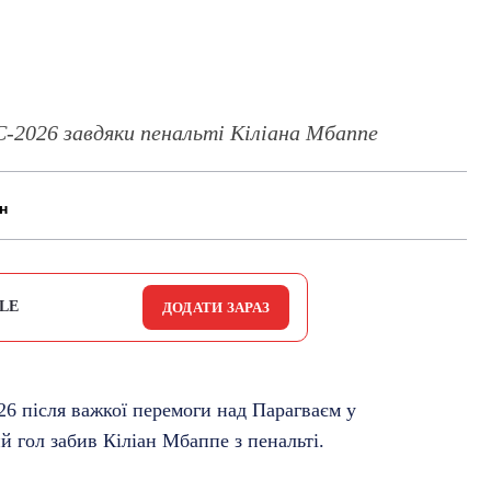
С-2026 завдяки пенальті Кіліана Мбаппе
н
LE
ДОДАТИ ЗАРАЗ
26 після важкої перемоги над Парагваєм у
й гол забив Кіліан Мбаппе з пенальті.