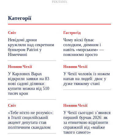
РЕКЛАМА
Гастрогід
Життя та гроші
Здоровʼя
Категорії
Знай Чехію
Корисне біженцям
Культура
Лайфстайл
Мандри
Мова
Новини України
Новини Чехії
Освіта
Світ
Гастрогід
Політика
Поради
Робота
Сад та город
Невідомі дрони
Чому віскі буває
Світ
Спорт
ТехноМанія
Топ-новини
кружляли над секретним
солодким, димним і
Фоторепортаж
бункером Patriot у
навіть «морським» —
Німеччині
пояснюємо просто
Більше
Новини Чехії
Новини Чехії
У Карлових Варах
У Чехії чоловік із ножем
відкрили заявки на 83
напав на людей: двоє у
нові садові ділянки:
дуже тяжкому стані
купити можна від 510
тисяч крон
Світ
Новини Чехії
«Тебе ніхто не розуміє»:
У Чехії сьогодні з’явився
в Італії сицилійський
перший бурчак 2026: як
акцент депутата став
за етикеткою відрізнити
політичним скандалом
справжній від «майже
такого самого»