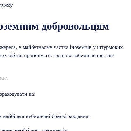
лужбу.
ноземним добровольцям
джерела, у майбутньому частка іноземців у штурмових
ових бійців пропонують грошове забезпечення, яке
ЛАМА
зраховувати на:
ме найбільш небезпечні бойові завдання;
лення необхідних документів.