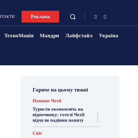
Реклама
НТАКТИ
ТехноМанія
Мандри
Лайфстайл
Україна
Гаряче на цьому тижні
Новини Чехії
Туристи економлять на
відпочинку: готелі Чехії
відчули падіння попиту
Світ