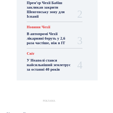
Прем’єр Чехії Бабіш
закликав закрити
Шенгенську зону для
Іспанії
Новини Чехії
В автопромі Чехії
лікарняні беруть у 2,6
раза частіше, ніж в ІТ
Світ
У Неаполі стався
найсильніший землетрус
за останні 40 років
РЕКЛАМА
Гастрогід
Життя та гроші
Здоровʼя