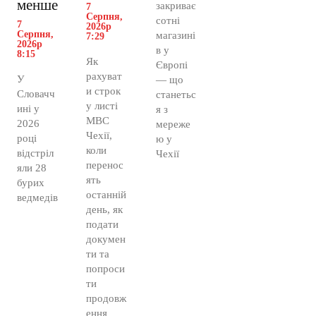
менше
закриває
7
Серпня,
сотні
7
2026р
Серпня,
магазині
7:29
2026р
в у
8:15
Як
Європі
рахуват
У
— що
и строк
Словачч
станетьс
у листі
ині у
я з
МВС
2026
мереже
Чехії,
році
ю у
коли
відстріл
Чехії
перенос
яли 28
ять
бурих
останній
ведмедів
день, як
подати
докумен
ти та
попроси
ти
продовж
ення