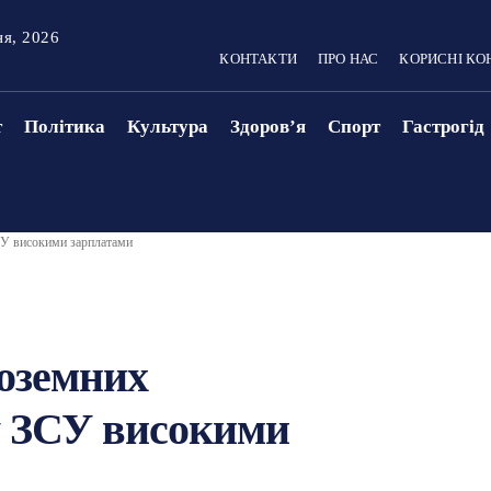
ня, 2026
КОНТАКТИ
ПРО НАС
КОРИСНІ КО
т
Політика
Культура
Здоровʼя
Спорт
Гастрогід
ЗСУ високими зарплатами
ноземних
у ЗСУ високими