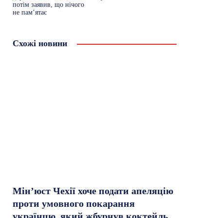
потім заявив, що нічого
не пам’ятає
Схожі новини
Мін’юст Чехії хоче подати апеляцію
проти умовного покарання
українцю, який жбурнув коктейль