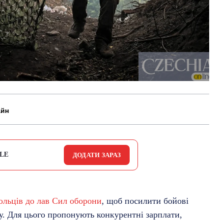
айн
LE
ДОДАТИ ЗАРАЗ
ольців до лав Сил оборони
, щоб посилити бойові
ду. Для цього пропонують конкурентні зарплати,