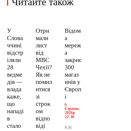
Читайте також
У
Отри
Відом
Слова
мали
а
ччині
лист
мереж
відстр
від
а
іляли
МВС
закриє
28
Чехії?
300
ведме
Як не
магаз
дів —
помил
инів у
влада
итися
Європ
каже,
зі
і
що
строк
6
Серпня,
нападі
ом
2026р
22:36
в
відпо
стало
віді
KiK