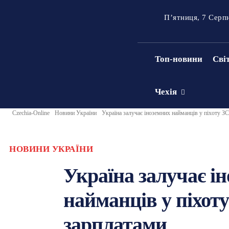
П’ятниця, 7 Серп
Топ-новини
Сві
Чехія
Czechia-Online
Новини України
Україна залучає іноземних найманців у піхоту 
НОВИНИ УКРАЇНИ
Україна залучає і
найманців у піхот
зарплатами