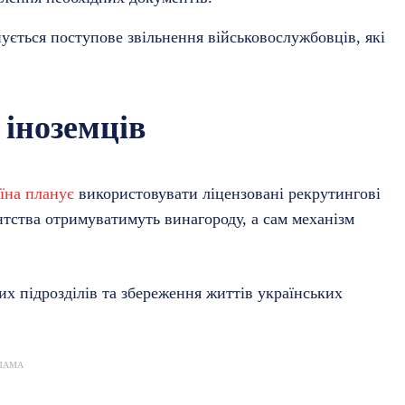
нується поступове звільнення військовослужбовців, які
 іноземців
їна планує
використовувати ліцензовані рекрутингові
ентства отримуватимуть винагороду, а сам механізм
х підрозділів та збереження життів українських
ЛАМА