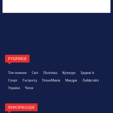
РУБРИКИ
Топ-новини
Світ
Політика
Культура
Здоровʼя
Спорт
Гастрогід
ТехноМанія
Мандри
Лайфстайл
Україна
Чехія
ІНФОРМАЦІЯ