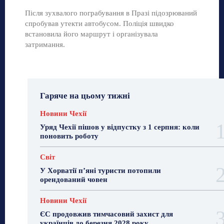
Після зухвалого пограбування в Празі підозрюваний
спробував утекти автобусом. Поліція швидко
встановила його маршрут і організувала
затримання.
Гаряче на цьому тижні
Новини Чехії
Уряд Чехії пішов у відпустку з 1 серпня: коли
поновить роботу
Світ
У Хорватії пʼяні туристи потопили
орендований човен
Новини Чехії
ЄС продовжив тимчасовий захист для
українців до березня 2028 року