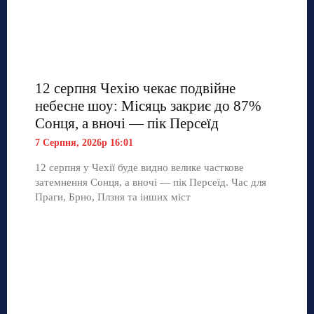
12 серпня Чехію чекає подвійне
небесне шоу: Місяць закриє до 87%
Сонця, а вночі — пік Персеїд
7 Серпня, 2026р 16:01
12 серпня у Чехії буде видно велике часткове
затемнення Сонця, а вночі — пік Персеїд. Час для
Праги, Брно, Плзня та інших міст