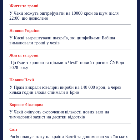
Життя та гроші
У Чехії можуть оштрафувати на 10000 крон за шум після
22:00: що дозволено
Новини України
У Києві заарештували шахраїв, які дипфейками Бабіша
виманювали гроші у чехів
Життя та гроші
Що буде з кроною та цінами в Чехії: новий прогноз ČNB до
2028 року
Новини Чехії
У Празі викрали ювелірні вироби на 140 000 крон, а через
кілька годин злодія спіймали в Брно
Корисне біженцям
У Чехії очікують скорочення кількості нових заяв на
тимчасовий захист на десятки відсотків
Світ
Росія планує атаку на країни Балтії за допомогою українських