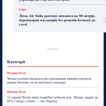
Світ
Літак Air India раптово знизився на 90 метрів,
підкинувши пасажирів без ременів безпеки до
стелі
РЕКЛАМА
Гастрогід
Життя та гроші
Здоровʼя
Категорії
Знай Чехію
Корисне біженцям
Культура
Лайфстайл
Мандри
Мова
Новини України
Новини Чехії
Освіта
Політика
Поради
Новини Чехії
Робота
Сад та город
Світ
Спорт
Чеська поліція закликала веслувальників використовувати
ТехноМанія
Топ-новини
Фоторепортаж
ремені безпеки після трагічного випадку
Більше
Новини Чехії
12 серпня Чехію чекає подвійне небесне шоу: Місяць закриє до
87% Сонця, а вночі — пік Персеїд