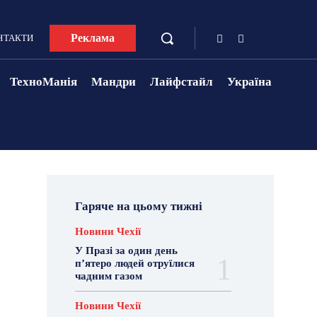
Реклама
НТАКТИ
ТехноМанія
Мандри
Лайфстайл
Україна
Гаряче на цьому тижні
Новини Чехії
У Празі за один день
п’ятеро людей отруїлися
чадним газом
Новини Чехії