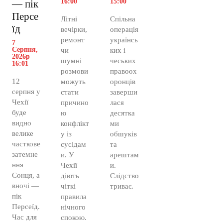
16:00
15:00
— пік
Персе
Літні
Спільна
їд
вечірки,
операція
ремонт
українсь
7
Серпня,
чи
ких і
2026р
шумні
чеських
16:01
розмови
правоох
12
можуть
оронців
серпня у
стати
заверши
Чехії
причино
лася
буде
ю
десятка
видно
конфлікт
ми
велике
у із
обшуків
часткове
сусідам
та
затемне
и. У
арештам
ння
Чехії
и.
Сонця, а
діють
Слідство
вночі —
чіткі
триває.
пік
правила
Персеїд.
нічного
Час для
спокою.