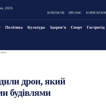
ня, 2026
КОНТАКТИ
ПРО НАС
КОРИСНІ КО
т
Політика
Культура
Здоровʼя
Спорт
Гастрогід
влями
дили дрон, який
ми будівлями