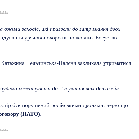
ЛАМА
а вжили заходів, які призвели до затримання двох
андування урядової охорони полковник Богуслав
і Катажина Пельчинська-Налєнч закликала утриматися
 будемо коментувати до з’ясування всіх деталей»
.
остір був порушений російськими дронами, через що
договору (НАТО)
.
ЛАМА