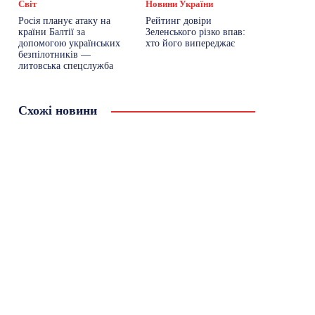
Світ
Новини України
Росія планує атаку на
Рейтинг довіри
країни Балтії за
Зеленського різко впав:
допомогою українських
хто його випереджає
безпілотників —
литовська спецслужба
Схожі новини