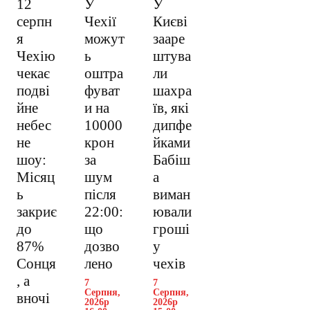
12
У
У
серпн
Чехії
Києві
я
можут
зааре
Чехію
ь
штува
чекає
оштра
ли
подві
фуват
шахра
йне
и на
їв, які
небес
10000
дипфе
не
крон
йками
шоу:
за
Бабіш
Місяц
шум
а
ь
після
виман
закриє
22:00:
ювали
до
що
гроші
87%
дозво
у
Сонця
лено
чехів
, а
7
7
Серпня,
Серпня,
вночі
2026р
2026р