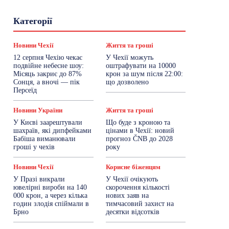
Гастрогід
Життя та гроші
Здоровʼя
Категорії
Знай Чехію
Корисне біженцям
Культура
Лайфстайл
Мандри
Мова
Новини України
Новини Чехії
Освіта
Новини Чехії
Життя та гроші
Політика
Поради
Робота
Сад та город
12 серпня Чехію чекає
У Чехії можуть
Світ
Спорт
ТехноМанія
Топ-новини
подвійне небесне шоу:
оштрафувати на 10000
Фоторепортаж
Місяць закриє до 87%
крон за шум після 22:00:
Сонця, а вночі — пік
що дозволено
Персеїд
Більше
Новини України
Життя та гроші
У Києві заарештували
Що буде з кроною та
шахраїв, які дипфейками
цінами в Чехії: новий
Бабіша виманювали
прогноз ČNB до 2028
гроші у чехів
року
Новини Чехії
Корисне біженцям
У Празі викрали
У Чехії очікують
ювелірні вироби на 140
скорочення кількості
000 крон, а через кілька
нових заяв на
годин злодія спіймали в
тимчасовий захист на
Брно
десятки відсотків