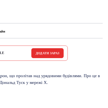
айн
LE
ДОДАТИ ЗАРАЗ
рон, що пролітав над урядовими будівлями. Про це в
Дональд Туск у мережі X.