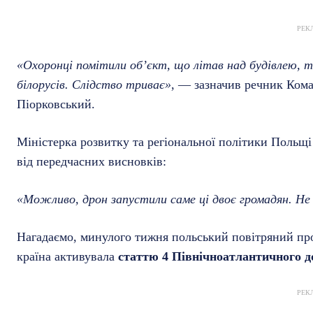
РЕК
«Охоронці помітили об’єкт, що літав над будівлею, т
білорусів. Слідство триває»
, — зазначив речник Ком
Піорковський.
Міністерка розвитку та регіональної політики Польщ
від передчасних висновків:
«Можливо, дрон запустили саме ці двоє громадян. Не
Нагадаємо, минулого тижня польський повітряний пр
країна активувала
статтю 4 Північноатлантичного 
РЕК