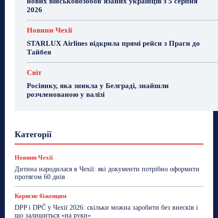
нових військовозобов’язаних українців з 5 серпня
2026
Новини Чехії
STARLUX Airlines відкрила прямі рейси з Праги до
Тайбея
Світ
Росіянку, яка зникла у Белграді, знайшли
розчленованою у валізі
Гастрогід
Життя та гроші
Здоровʼя
Категорії
Знай Чехію
Корисне біженцям
Культура
Лайфстайл
Мандри
Мова
Новини України
Новини Чехії
Освіта
Політика
Поради
Новини Чехії
Робота
Сад та город
Світ
Спорт
Дитина народилася в Чехії: які документи потрібно оформити
ТехноМанія
Топ-новини
Фоторепортаж
протягом 60 днів
Більше
Корисне біженцям
DPP і DPČ у Чехії 2026: скільки можна заробити без внесків і
що залишиться «на руки»