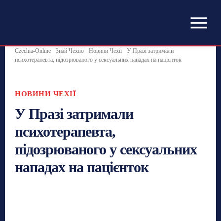
Czechia-Online
Знай Чехію
Новини Чехії
У Празі затримали
психотерапевта, підозрюваного у сексуальних нападах на пацієнток
НОВИНИ ЧЕХІЇ
У Празі затримали
психотерапевта,
підозрюваного у сексуальних
нападах на пацієнток