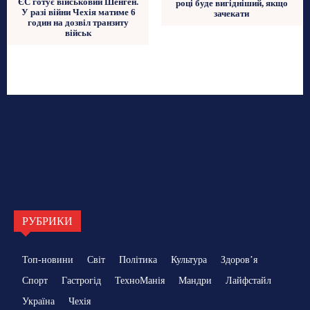
ЄС готує військовий Шенген.
році буде вигідніший, якщо
У разі війни Чехія матиме 6
зачекати
годин на дозвіл транзиту
військ
РУБРИКИ
Топ-новини
Світ
Політика
Культура
Здоровʼя
Спорт
Гастрогід
ТехноМанія
Мандри
Лайфстайл
Україна
Чехія