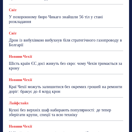
Світ
У похоронному бюро Чикаго знайшли 56 тіл у стані
розкладання
Світ
Дрон із вибухівкою вибухнув біля стратегічного газопроводу в
Болгарії
Новини Чехії
Шість країн ЄС досі живуть без євро: чому Чехія тримається за
крону
Новини Чехії
Краї Чехії можуть залишитися без окремих грошей на ремонти
доріг: бракує до 4 млрд крон
Лайфстайл
Кухні без верхніх шаф набирають популярності: де тепер
зберігати крупи, спеції та всю техніку
Новини Чехії