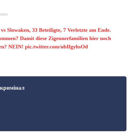
ЛАМА
s Slowaken, 33 Beteiligte, 7 Verletzte am Ende.
kommen? Damit diese Zigeunerfamilien hier noch
ren? NEIN!
pic.twitter.com/ubIfgyhsOd
 кримінал