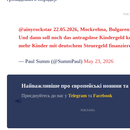
РЕК
@ainyrockstar
22.05.2026, Mockrehna, Bulgaren v
Und dann soll noch das antragslose Kindergeld 
mehr Kinder mit deutschem Steuergeld finanzie
— Paul Summ (@SummPaul)
May 23, 2026
Найважливіше про європейські новини та
Приєднуйтесь до нас у
Telegram
та
Facebook
📢
РЕКЛАМА