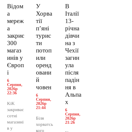
Відом
У
В
а
Хорва
Італії
мереж
тії
13-
а
пʼяні
річна
закриє
турис
дівчи
300
ти
на з
магаз
потоп
Чехії
инів у
или
загин
Європ
оренд
ула
і
овани
після
й
падін
6
Серпня,
човен
ня в
2026р
22:36
Альпа
6
Серпня,
х
KiK
2026р
21:44
закриває
6
Серпня,
сотні
Біля
2026р
магазині
21:26
хорватсь
в у
кого