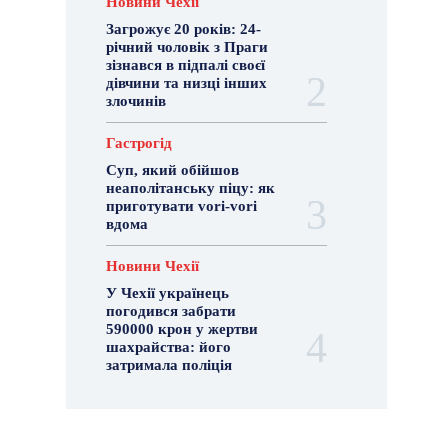
Новини Чехії
Загрожує 20 років: 24-
річний чоловік з Праги
зізнався в підпалі своєї
дівчини та низці інших
злочинів
Гастрогід
Суп, який обійшов
неаполітанську піцу: як
приготувати vori-vori
вдома
Новини Чехії
У Чехії українець
погодився забрати
590000 крон у жертви
шахрайства: його
затримала поліція