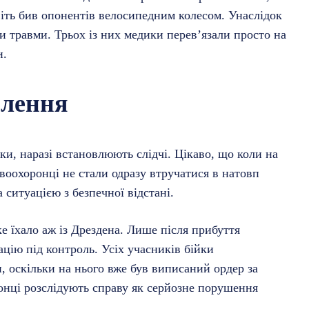
навіть бив опонентів велосипедним колесом. Унаслідок
 травми. Трьох із них медики перев’язали просто на
и.
плення
ки, наразі встановлюють слідчі. Цікаво, що коли на
воохоронці не стали одразу втручатися в натовп
 ситуацією з безпечної відстані.
е їхало аж із Дрездена. Лише після прибуття
цію під контроль. Усіх учасників бійки
, оскільки на нього вже був виписаний ордер за
нці розслідують справу як серйозне порушення