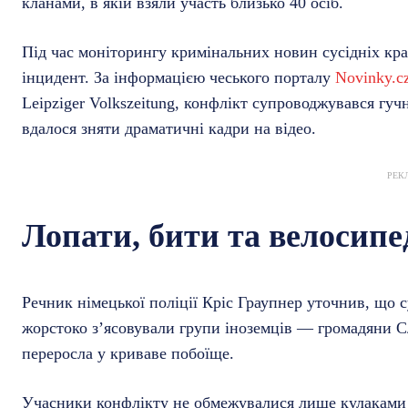
кланами, в якій взяли участь близько 40 осіб.
Під час моніторингу кримінальних новин сусідніх кра
інцидент. За інформацією чеського порталу
Novinky.c
Leipziger Volkszeitung, конфлікт супроводжувався гу
вдалося зняти драматичні кадри на відео.
РЕК
Лопати, бити та велосипе
Речник німецької поліції Кріс Граупнер уточнив, що 
жорстоко з’ясовували групи іноземців — громадяни С
переросла у криваве побоїще.
Учасники конфлікту не обмежувалися лише кулаками т