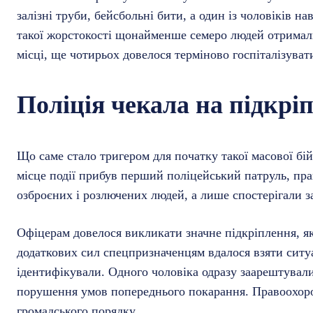
залізні труби, бейсбольні бити, а один із чоловіків 
такої жорстокості щонайменше семеро людей отримали
місці, ще чотирьох довелося терміново госпіталізуват
Поліція чекала на підкрі
Що саме стало тригером для початку такої масової бій
місце події прибув перший поліцейський патруль, пра
озброєних і розлючених людей, а лише спостерігали за
Офіцерам довелося викликати значне підкріплення, як
додаткових сил спецпризначенцям вдалося взяти ситуа
ідентифікували. Одного чоловіка одразу заарештували
порушення умов попереднього покарання. Правоохоро
громадського порядку.