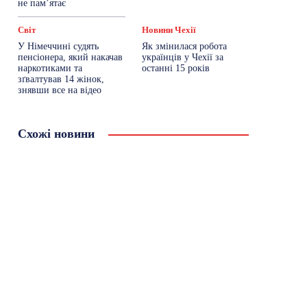
не пам’ятає
Світ
Новини Чехії
У Німеччині судять
Як змінилася робота
пенсіонера, який накачав
українців у Чехії за
наркотиками та
останні 15 років
зґвалтував 14 жінок,
знявши все на відео
Схожі новини