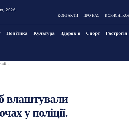
ня, 2026
КОНТАКТИ
ПРО НАС
КОРИСНІ КО
т
Політика
Культура
Здоровʼя
Спорт
Гастрогід
ції....
іб влаштували
очах у поліції.