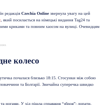
їн редакція
Czechia Online
звернула увагу на цей
z
, який посилається на німецькі видання Tag24 та
чними криками та повним хаосом на вулиці. Очевидцям
ЛАМА
дне колесо
сутичка почалася близько 18:15. Стосунки між собою
ловаччини та Болгарії. Звичайна суперечка швидко
а ногами. У хід пішла справжня “зброя”: лопати,