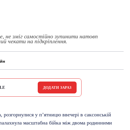
це, не зміг самостійно зупинити натовп
ий чекати на підкріплення.
айн
LE
ДОДАТИ ЗАРАЗ
, розгорнулися у п’ятницю ввечері в саксонській
спалахнула масштабна бійка між двома родинними