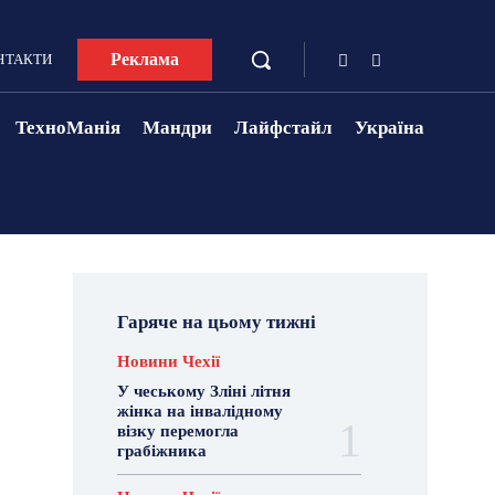
Реклама
НТАКТИ
ТехноМанія
Мандри
Лайфстайл
Україна
Гаряче на цьому тижні
Новини Чехії
У чеському Зліні літня
жінка на інвалідному
візку перемогла
грабіжника