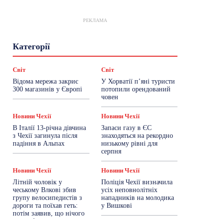
РЕКЛАМА
Гастрогід
Життя та гроші
Здоровʼя
Категорії
Знай Чехію
Корисне біженцям
Культура
Лайфстайл
Мандри
Мова
Новини України
Новини Чехії
Освіта
Світ
Світ
Політика
Поради
Робота
Сад та город
Відома мережа закриє
У Хорватії пʼяні туристи
Світ
Спорт
ТехноМанія
Топ-новини
300 магазинів у Європі
потопили орендований
Фоторепортаж
човен
Більше
Новини Чехії
Новини Чехії
В Італії 13-річна дівчина
Запаси газу в ЄС
з Чехії загинула після
знаходяться на рекордно
падіння в Альпах
низькому рівні для
серпня
Новини Чехії
Новини Чехії
Літній чоловік у
Поліція Чехії визначила
чеському Влкові збив
усіх неповнолітніх
групу велосипедистів з
нападників на молодика
дороги та поїхав геть:
у Вишкові
потім заявив, що нічого