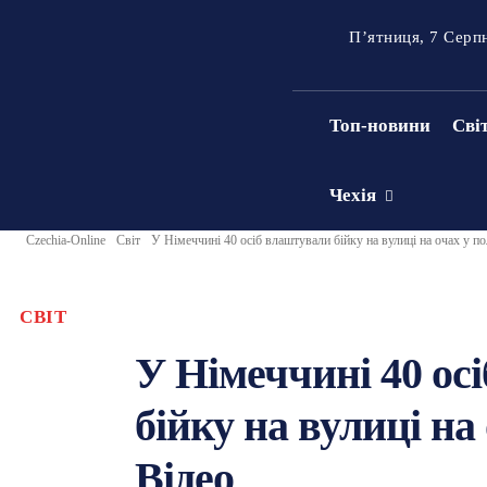
П’ятниця, 7 Серп
Топ-новини
Сві
Чехія
Czechia-Online
Світ
У Німеччині 40 осіб влаштували бійку на вулиці на очах у полі
СВІТ
У Німеччині 40 ос
бійку на вулиці на 
Відео