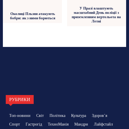
У Празі влаштують
масштабний День поліції з
Околиці Пльзня атакують
приземленням вертольота на
бобри: як з ними борються
Летні
РУБРИКИ
Топ-новини
Світ
Політика
Культура
Здоровʼя
Спорт
Гастрогід
ТехноМанія
Мандри
Лайфстайл