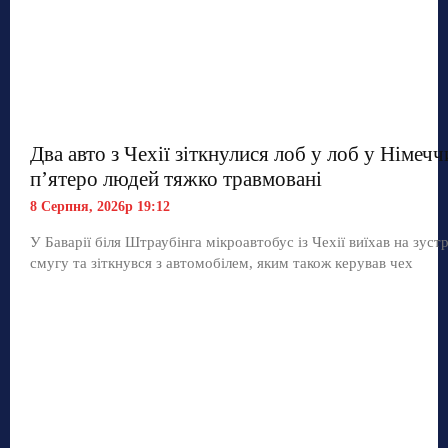
Два авто з Чехії зіткнулися лоб у лоб у Німечч
п’ятеро людей тяжко травмовані
8 Серпня, 2026р 19:12
У Баварії біля Штраубінга мікроавтобус із Чехії виїхав на зуст
смугу та зіткнувся з автомобілем, яким також керував чех