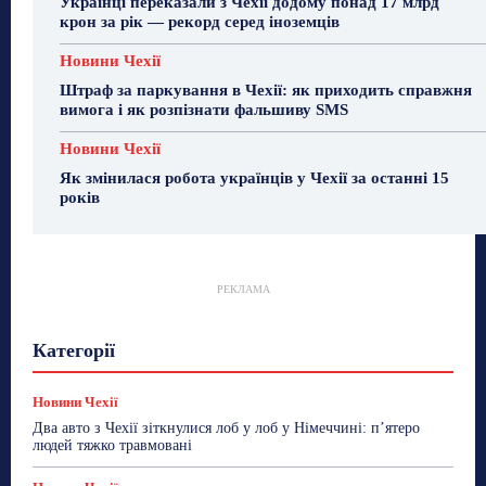
Українці переказали з Чехії додому понад 17 млрд
крон за рік — рекорд серед іноземців
Новини Чехії
Штраф за паркування в Чехії: як приходить справжня
вимога і як розпізнати фальшиву SMS
Новини Чехії
Як змінилася робота українців у Чехії за останні 15
років
РЕКЛАМА
Гастрогід
Життя та гроші
Здоровʼя
Категорії
Знай Чехію
Корисне біженцям
Культура
Лайфстайл
Мандри
Мова
Новини України
Новини Чехії
Освіта
Політика
Поради
Новини Чехії
Робота
Сад та город
Світ
Спорт
Два авто з Чехії зіткнулися лоб у лоб у Німеччині: п’ятеро
ТехноМанія
Топ-новини
Фоторепортаж
людей тяжко травмовані
Більше