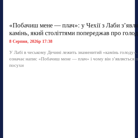
«Побачиш мене — плач»: у Чехії з Лаби з’явл
камінь, який століттями попереджав про голод
8 Серпня, 2026р 17:38
У Лабі в чеському Дечині лежить знаменитий «камінь голоду»
означає напис «Побачиш мене — плач» і чому він з’являється п
посухи