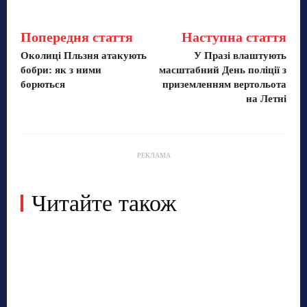
Попередня стаття
Наступна стаття
Околиці Пльзня атакують
У Празі влаштують
бобри: як з ними
масштабний День поліції з
борються
приземленням вертольота
на Летні
РЕКЛАМА
Читайте також