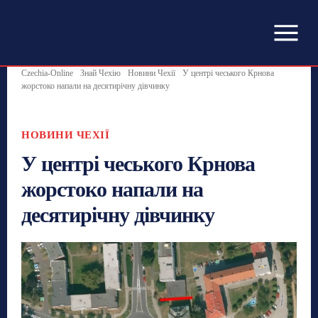
Czechia-Online
Знай Чехію
Новини Чехії
У центрі чеського Крнова
жорстоко напали на десятирічну дівчинку
НОВИНИ ЧЕХІЇ
У центрі чеського Крнова
жорстоко напали на
десятирічну дівчинку