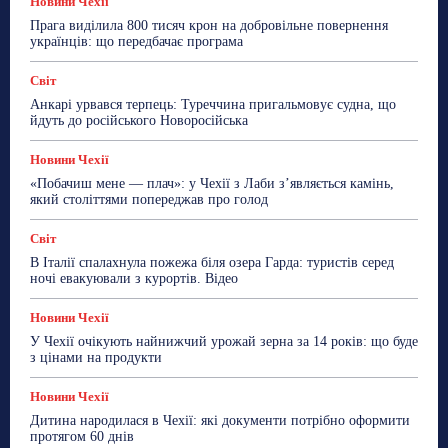
Новини Чехії
Прага виділила 800 тисяч крон на добровільне повернення
українців: що передбачає програма
Світ
Анкарі урвався терпець: Туреччина пригальмовує судна, що
йдуть до російського Новоросійська
Новини Чехії
«Побачиш мене — плач»: у Чехії з Лаби з’являється камінь,
який століттями попереджав про голод
Світ
В Італії спалахнула пожежа біля озера Гарда: туристів серед
ночі евакуювали з курортів. Відео
Новини Чехії
У Чехії очікують найнижчий урожай зерна за 14 років: що буде
з цінами на продукти
Новини Чехії
Дитина народилася в Чехії: які документи потрібно оформити
протягом 60 днів