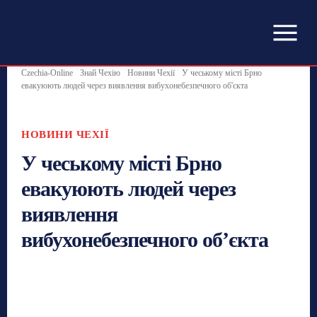
Czechia-Online
Знай Чехію
Новини Чехії
У чеському місті Брно
евакуюють людей через виявлення вибухонебезпечного об'єкта
НОВИНИ ЧЕХІЇ
У чеському місті Брно
евакуюють людей через
виявлення
вибухонебезпечного об’єкта