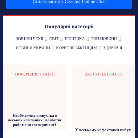
Спілкування у Czechia-Online Chat
Популярні категорії
НОВИНИ ЧЕХІЇ
СВІТ
ПОЛІТИКА
ТОП-НОВИНИ
НОВИНИ УКРАЇНИ
КОРИСНЕ БІЖЕНЦЯМ
ЗДОРОВʼЯ
ПОПЕРЕДНЯ СТАТТЯ
НАСТУПНА СТАТТЯ
Необмежена відпустка в
чеських компаніях: майбутнє
роботи чи експеримент?
У чеському кафе стався вибух