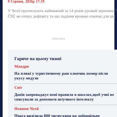
8 Серпня, 2026р 17:19
У Чехії прогнозують найнижчий за 14 років урожай зернових.
ČSÚ не очікує дефіциту та що падіння врожаю означає для цін
РЕКЛАМА
Гаряче на цьому тижні
Мандри
На пляжі у туристичному раю хлопчик помер після
укусу медузи
Світ
Данія запроваджує нові правила в школах,щоб учні не
списували за допомоги штучного інтелекту
Новини Чехії
Прага виділила 800 тисяч крон на добровільне