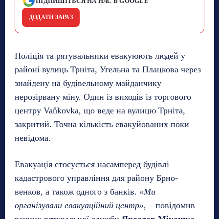
ПІДПИШІТЬСЯ НА НАС В GOOGLE
ДОДАТИ ЗАРАЗ
Поліція та рятувальники евакуюють людей у
районі вулиць Трніта, Угельна та Плацкова через
знайдену на будівельному майданчику
нерозірвану міну. Один із виходів із торгового
центру Vaňkovka, що веде на вулицю Трніта,
закритий. Точна кількість евакуйованих поки
невідома.
Евакуація стосується насамперед будівлі
кадастрового управління для району Брно-
венков, а також одного з банків.
«Ми
організували евакуаційний центр»
, – повідомив