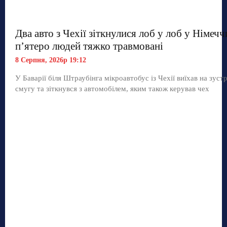
Два авто з Чехії зіткнулися лоб у лоб у Німечч
п’ятеро людей тяжко травмовані
8 Серпня, 2026р 19:12
У Баварії біля Штраубінга мікроавтобус із Чехії виїхав на зуст
смугу та зіткнувся з автомобілем, яким також керував чех