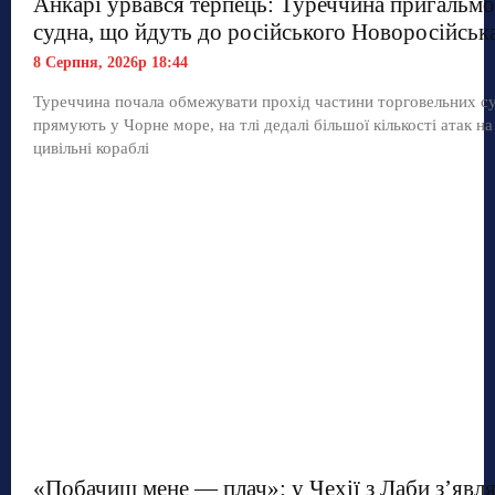
Анкарі урвався терпець: Туреччина пригальмо
судна, що йдуть до російського Новоросійськ
8 Серпня, 2026р 18:44
Туреччина почала обмежувати прохід частини торговельних с
прямують у Чорне море, на тлі дедалі більшої кількості атак на
цивільні кораблі
«Побачиш мене — плач»: у Чехії з Лаби з’явл