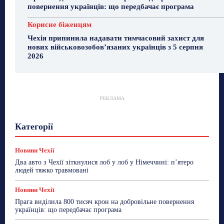
повернення українців: що передбачає програма
Корисне біженцям
Чехія припинила надавати тимчасовий захист для
нових військовозобов’язаних українців з 5 серпня
2026
РЕКЛАМА
Гастрогід
Життя та гроші
Здоровʼя
Категорії
Знай Чехію
Корисне біженцям
Культура
Лайфстайл
Мандри
Мова
Новини України
Новини Чехії
Освіта
Політика
Поради
Новини Чехії
Робота
Сад та город
Світ
Спорт
Два авто з Чехії зіткнулися лоб у лоб у Німеччині: п’ятеро
ТехноМанія
Топ-новини
Фоторепортаж
людей тяжко травмовані
Більше
Новини Чехії
Прага виділила 800 тисяч крон на добровільне повернення
українців: що передбачає програма