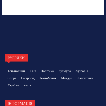
РУБРИКИ
Топ-новини
Світ
Політика
Культура
Здоровʼя
Спорт
Гастрогід
ТехноМанія
Мандри
Лайфстайл
Україна
Чехія
ІНФОРМАЦІЯ