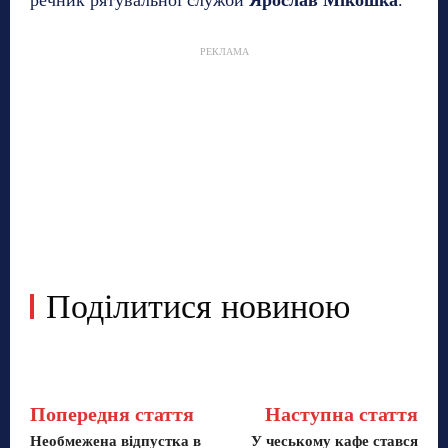
речник рятувальної служби
Ярослав Мікошка
.
РЕКЛАМА
Поділитися новиною
Попередня стаття
Наступна стаття
Необмежена відпустка в
У чеському кафе стався