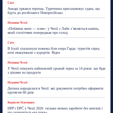
Світ
Анкарі урвався терпець: Туреччина пригальмовує судна, що
йдуть до російського Новоросійська
Новини Чехії
«Побачиш мене — плач»: у Чехії з Лаби з’являється камінь,
який століттями попереджав про голод
Світ
В Італії спалахнула пожежа біля озера Гарда: туристів серед
ночі евакуювали з курортів. Відео
Новини Чехії
У Чехії очікують найнижчий урожай зерна за 14 років: що буде
з цінами на продукти
Новини Чехії
Дитина народилася в Чехії: які документи потрібно оформити
протягом 60 днів
Корисне біженцям
DPP і DPČ у Чехії 2026: скільки можна заробити без внесків і
що залишиться «на руки»