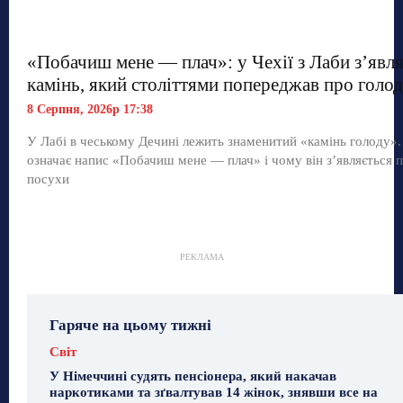
«Побачиш мене — плач»: у Чехії з Лаби з’явл
камінь, який століттями попереджав про голод
8 Серпня, 2026р 17:38
У Лабі в чеському Дечині лежить знаменитий «камінь голоду»
означає напис «Побачиш мене — плач» і чому він з’являється п
посухи
РЕКЛАМА
Гаряче на цьому тижні
Світ
У Німеччині судять пенсіонера, який накачав
наркотиками та зґвалтував 14 жінок, знявши все на