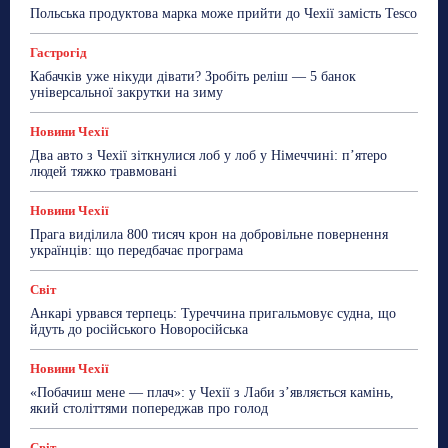
Робота
Сад та город
Світ
Спорт
Польська продуктова марка може прийти до Чехії замість Tesco
ТехноМанія
Топ-новини
Фоторепортаж
Гастрогід
Більше
Кабачків уже нікуди дівати? Зробіть реліш — 5 банок
універсальної закрутки на зиму
Новини Чехії
Два авто з Чехії зіткнулися лоб у лоб у Німеччині: п’ятеро
людей тяжко травмовані
Новини Чехії
Прага виділила 800 тисяч крон на добровільне повернення
українців: що передбачає програма
Світ
Анкарі урвався терпець: Туреччина пригальмовує судна, що
йдуть до російського Новоросійська
Новини Чехії
«Побачиш мене — плач»: у Чехії з Лаби з’являється камінь,
який століттями попереджав про голод
Світ