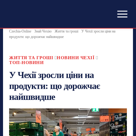
Czechia-Online
Знай Чехію
Життя та гроші
У Чехії зросли ціни на
продукти: що дорожчає найшвидше
ЖИТТЯ ТА ГРОШІ
НОВИНИ ЧЕХІЇ
ТОП-НОВИНИ
У Чехії зросли ціни на
продукти: що дорожчає
найшвидше