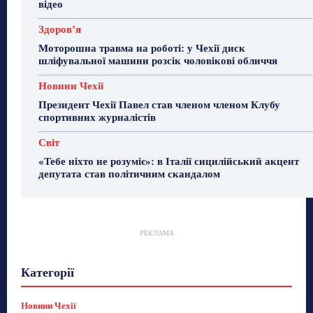
відео
Здоровʼя
Моторошна травма на роботі: у Чехії диск
шліфувальної машини розсік чоловікові обличчя
Новини Чехії
Президент Чехії Павел став членом членом Клубу
спортивних журналістів
Світ
«Тебе ніхто не розуміє»: в Італії сицилійський акцент
депутата став політичним скандалом
РЕКЛАМА
Гастрогід
Життя та гроші
Здоровʼя
Категорії
Знай Чехію
Корисне біженцям
Культура
Лайфстайл
Мандри
Мова
Новини України
Новини Чехії
Освіта
Політика
Поради
Новини Чехії