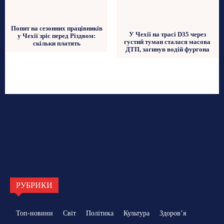
Попит на сезонних працівників
У Чехії на трасі D35 через
у Чехії зріс перед Різдвом:
густий туман сталася масова
скільки платять
ДТП, загинув водій фургона
РУБРИКИ
Топ-новини
Світ
Політика
Культура
Здоровʼя