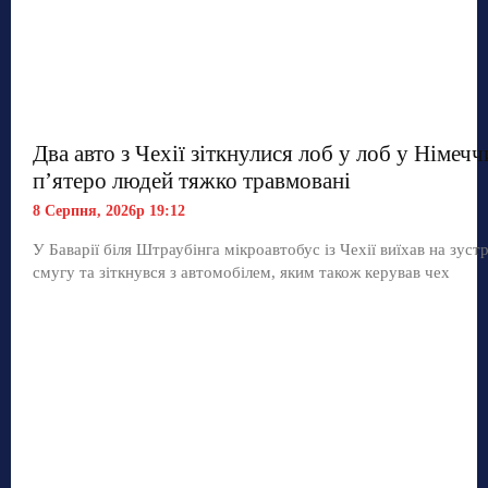
Два авто з Чехії зіткнулися лоб у лоб у Німечч
п’ятеро людей тяжко травмовані
8 Серпня, 2026р 19:12
У Баварії біля Штраубінга мікроавтобус із Чехії виїхав на зуст
смугу та зіткнувся з автомобілем, яким також керував чех