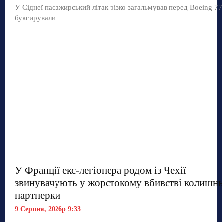
У Сіднеї пасажирський літак різко загальмував перед Boeing 77
буксирували
У Франції екс-легіонера родом із Чехії
звинувачують у жорстокому вбивстві колишнь
партнерки
9 Серпня, 2026р 9:33