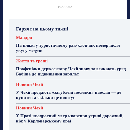
РЕКЛАМА
Гаряче на цьому тижні
Мандри
На пляжі у туристичному раю хлопчик помер після
укусу медузи
Життя та гроші
Профспілки держсектору Чехії знову закликають уряд
Бабіша до підвищення зарплат
Новини Чехії
У Чехії продають «загублені посилки» наосліп — де
купити та скільки це коштує
Новини Чехії
У Празі квадратний метр квартири утричі дорожчий,
ніж у Карловарському краї