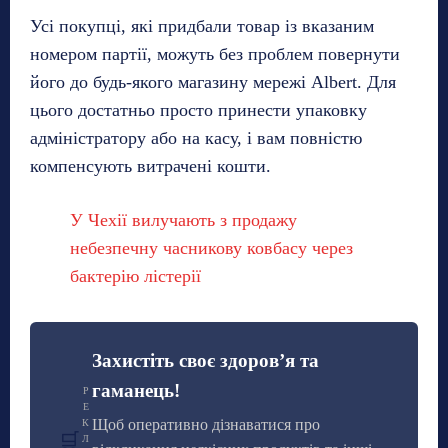
Усі покупці, які придбали товар із вказаним
номером партії, можуть без проблем повернути
його до будь-якого магазину мережі Albert. Для
цього достатньо просто принести упаковку
адміністратору або на касу, і вам повністю
компенсують витрачені кошти.
У Чехії вилучають з продажу
небезпечну часникову ковбасу через
бактерію лістерії
Захистіть своє здоров’я та
гаманець!
Р
Е
Щоб оперативно дізнаватися про
К
🛒
Л