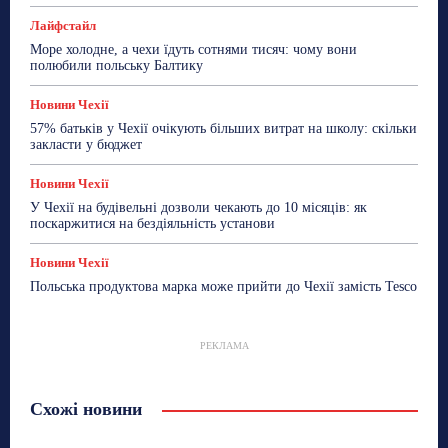
Лайфстайл
Море холодне, а чехи їдуть сотнями тисяч: чому вони
полюбили польську Балтику
Новини Чехії
57% батьків у Чехії очікують більших витрат на школу: скільки
закласти у бюджет
Новини Чехії
У Чехії на будівельні дозволи чекають до 10 місяців: як
поскаржитися на бездіяльність установи
Новини Чехії
Польська продуктова марка може прийти до Чехії замість Tesco
РЕКЛАМА
Схожі новини