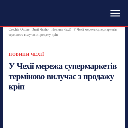
Czechia-Online
Знай Чехію
Новини Чехії
У Чехії мережа супермаркетів
терміново вилучає з продажу кріп
НОВИНИ ЧЕХІЇ
У Чехії мережа супермаркетів
терміново вилучає з продажу
кріп