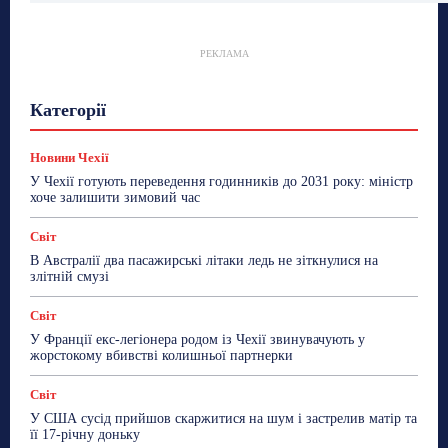
РЕКЛАМА
Гастрогід
Життя та гроші
Здоровʼя
Категорії
Знай Чехію
Корисне біженцям
Культура
Лайфстайл
Мандри
Мова
Новини України
Новини Чехії
Освіта
Політика
Поради
Новини Чехії
Робота
Сад та город
Світ
Спорт
У Чехії готують переведення годинників до 2031 року: міністр
ТехноМанія
Топ-новини
Фоторепортаж
хоче залишити зимовий час
Більше
Світ
В Австралії два пасажирські літаки ледь не зіткнулися на
злітній смузі
Світ
У Франції екс-легіонера родом із Чехії звинувачують у
жорстокому вбивстві колишньої партнерки
Світ
У США сусід прийшов скаржитися на шум і застрелив матір та
її 17-річну доньку