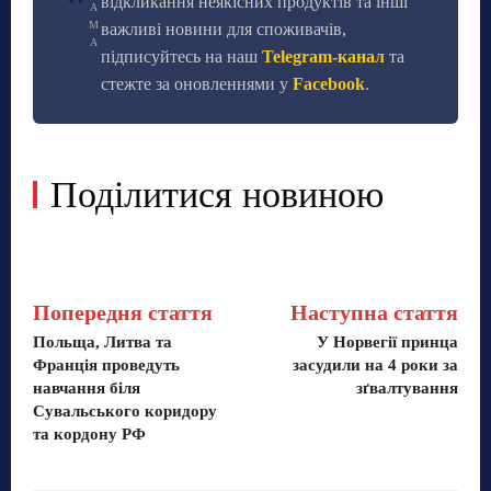
відкликання неякісних продуктів та інші
А
М
важливі новини для споживачів,
А
підписуйтесь на наш
Telegram-канал
та
стежте за оновленнями у
Facebook
.
Поділитися новиною
Попередня стаття
Наступна стаття
Польща, Литва та
У Норвегії принца
Франція проведуть
засудили на 4 роки за
навчання біля
зґвалтування
Сувальського коридору
та кордону РФ