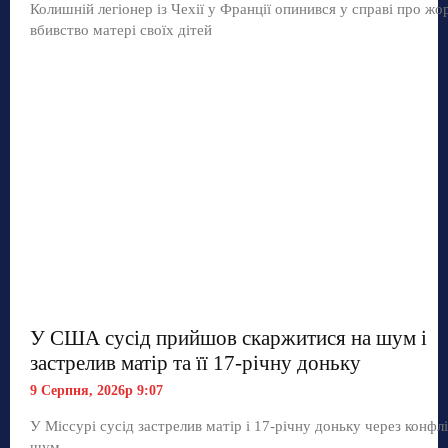
Колишній легіонер із Чехії у Франції опинився у справі про жо
вбивство матері своїх дітей
У США сусід прийшов скаржитися на шум і
застрелив матір та її 17-річну доньку
9 Серпня, 2026р 9:07
У Міссурі сусід застрелив матір і 17-річну доньку через конфл
шум