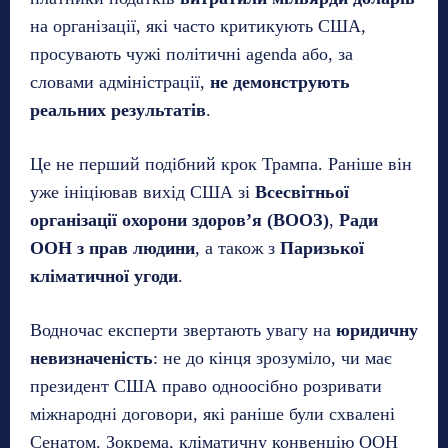
на організації, які часто критикують США,
просувають чужі політичні agenda або, за
словами адміністрації,
не демонструють
реальних результатів
.
Це не перший подібний крок Трампа. Раніше він
уже ініціював вихід США зі
Всесвітньої
організації охорони здоров’я (ВООЗ)
,
Ради
ООН з прав людини
, а також з
Паризької
кліматичної угоди
.
Водночас експерти звертають увагу на
юридичну
невизначеність
: не до кінця зрозуміло, чи має
президент США право одноосібно розривати
міжнародні договори, які раніше були схвалені
Сенатом. Зокрема, кліматичну конвенцію ООН