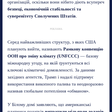
організацій, оскільки вони нібито діють всупереч
безпеці, економічній стабільності та
суверенітету Сполучених Штатів
.
РЕКЛАМА
Серед найважливіших структур, з яких США
планують вийти, називають
Рамкову конвенцію
ООН про зміну клімату (UNFCCC)
— базову
міжнародну угоду, на якій ґрунтуються всі
ключові кліматичні домовленості. За даними
західних агентств, Трамп і надалі підтримує
використання викопного палива та неодноразово
називав глобальне потепління «обманом».
У Білому домі заявляють, що американські
платники податків
витратили мільярди доларів