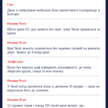
Новини Чехії
Освіта
Політика
Поради
Світ
Робота
Сад та город
Світ
Спорт
Дрон із вибухівкою вибухнув біля стратегічного газопроводу в
ТехноМанія
Топ-новини
Фоторепортаж
Болгарії
Більше
Новини Чехії
Шість країн ЄС досі живуть без євро: чому Чехія тримається за
крону
Новини Чехії
Краї Чехії можуть залишитися без окремих грошей на ремонти
доріг: бракує до 4 млрд крон
Лайфстайл
Кухні без верхніх шаф набирають популярності: де тепер
зберігати крупи, спеції та всю техніку
Новини Чехії
У Чехії поїзд протягнув візок із дитиною 45 метрів — мати не
відпускала його до зупинки
Новини Чехії
12 судових справ і понад 105 тисяч крон витрат: що