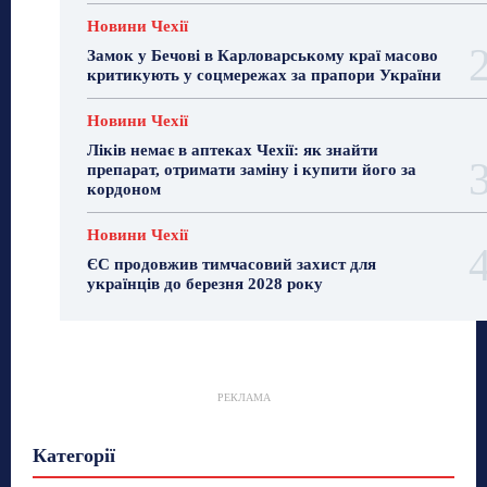
Новини Чехії
Замок у Бечові в Карловарському краї масово
критикують у соцмережах за прапори України
Новини Чехії
Ліків немає в аптеках Чехії: як знайти
препарат, отримати заміну і купити його за
кордоном
Новини Чехії
ЄС продовжив тимчасовий захист для
українців до березня 2028 року
РЕКЛАМА
Гастрогід
Життя та гроші
Здоровʼя
Категорії
Знай Чехію
Корисне біженцям
Культура
Лайфстайл
Мандри
Мова
Новини України