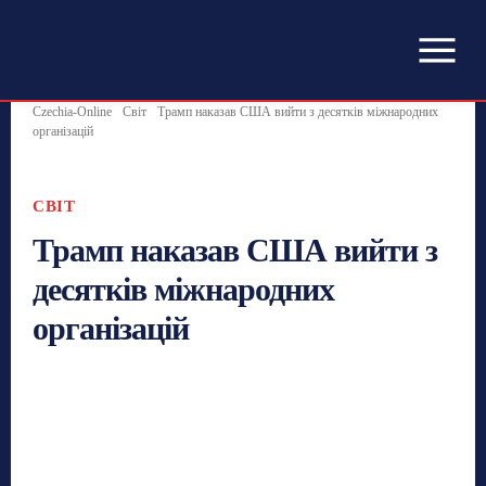
Czechia-Online
Світ
Трамп наказав США вийти з десятків міжнародних
організацій
СВІТ
Трамп наказав США вийти з
десятків міжнародних
організацій