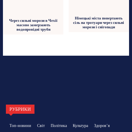
Німецькі міста повертають
Через сильні морози в Чехії
сіль на тротуари через сильні
масово замерзають
морози і снігопади
водопровідні труби
РУБРИКИ
Топ-новини
Світ
Політика
Культура
Здоровʼя