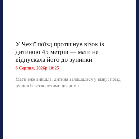
У Чехії поїзд протягнув візок із
дитиною 45 метрів — мати не
відпускала його до зупинки
8 Серпня, 2026р 10:25
Мати вже вийшла, дитина залишалася у візку: поїзд
рушив із затиснутими дверима